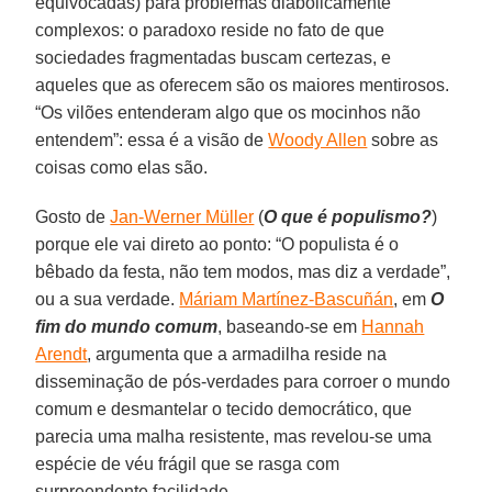
equivocadas) para problemas diabolicamente
complexos: o paradoxo reside no fato de que
sociedades fragmentadas buscam certezas, e
aqueles que as oferecem são os maiores mentirosos.
“Os vilões entenderam algo que os mocinhos não
entendem”: essa é a visão de
Woody Allen
sobre as
coisas como elas são.
Gosto de
Jan-Werner Müller
(
O que é populismo?
)
porque ele vai direto ao ponto: “O populista é o
bêbado da festa, não tem modos, mas diz a verdade”,
ou a sua verdade.
Máriam Martínez-Bascuñán
, em
O
fim do mundo comum
, baseando-se em
Hannah
Arendt
, argumenta que a armadilha reside na
disseminação de pós-verdades para corroer o mundo
comum e desmantelar o tecido democrático, que
parecia uma malha resistente, mas revelou-se uma
espécie de véu frágil que se rasga com
surpreendente facilidade.