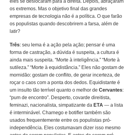
eles se deslocaram para a direita. Depois, abraçaram
os extremos. Mas o objetivo final das grandes
empresas de tecnologia não é a política. O que farão
os populistas quando descobrirem a farsa, além de
latir?
Três
: seu lema é a ação pela ação; pensar é uma
forma de castração, a dúvida é suspeita, a cultura é
ainda mais suspeita. “Morte à inteligência.” “Morte à
sutileza.” “Morte à equidistância.” Eles não gostam de
mornidão: gostam de conflito, de gerar incerteza, de
roçar o caos com a ponta dos dedos. Equidistante é
um insulto tão terrível quanto o melhor de
Cervantes
:
“pum de encontro”. Desperto, covarde direitista,
feminazi, nacionalista, simpatizante da
ETA
— a lista
é interminável. Charnego e botifler também são
usados ​​frequentemente entre os populistas pró-
independência. Eles costumavam dizer isso mesmo