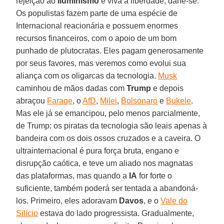
rejeição ao
Iluminismo
e viva a liberdade, dane-se.
Os populistas fazem parte de uma espécie de
Internacional reacionária e possuem enormes
recursos financeiros, com o apoio de um bom
punhado de plutocratas. Eles pagam generosamente
por seus favores, mas veremos como evolui sua
aliança com os oligarcas da tecnologia.
Musk
caminhou de mãos dadas com
Trump
e depois
abraçou
Farage
, o
AfD
,
Milei
,
Bolsonaro
e
Bukele
.
Mas ele já se emancipou, pelo menos parcialmente,
de Trump: os piratas da tecnologia são leais apenas à
bandeira com os dois ossos cruzados e a caveira. O
ultrainternacional é pura força bruta, engano e
disrupção caótica, e teve um aliado nos magnatas
das plataformas, mas quando a
IA
for forte o
suficiente, também poderá ser tentada a abandoná-
los. Primeiro, eles adoravam
Davos
, e o
Vale do
Silício
estava do lado progressista. Gradualmente,