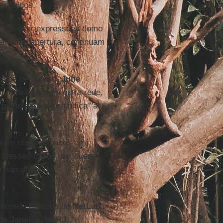
misóginos.
, vão usar expressões como
em uma abertura, continuam
tudos de gênero,
Julie
s misóginos em outra rede,
o que para ela significa "a
entam como espaços de
. Nesses casos, os jovens
narrativas de
internet. Estudos do
NetLab
,
de Janeiro
(
UFRJ
),