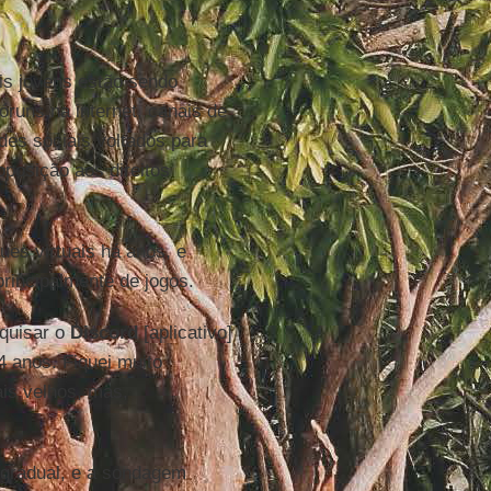
is jovens estão sendo
óruns na internet, canais de
des sociais voltados para
posição aos direitos
ues virtuais há anos, e
principalmente de jogos.
quisar o
Discord
[aplicativo]
 anos. Fiquei muito
is velhos, mas,
 gradual, e a sondagem