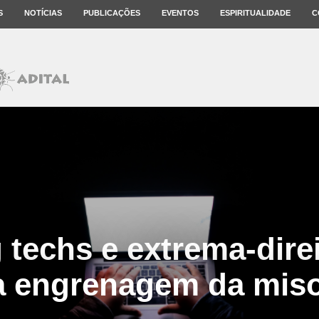
S
NOTÍCIAS
PUBLICAÇÕES
EVENTOS
ESPIRITUALIDADE
C
g techs e extrema-dire
a engrenagem da miso