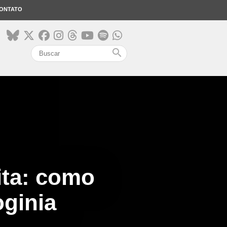
ONTATO
search
ita: como
ginia