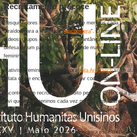
Recrutamento precoce
Pesquisadores têm identificado que meninos cada vez ma
atraídos para a chamada “
machosfera
”. O termo engloba f
vídeos, grupos de mensagens instantâneas e perfis em re
defesa de um padrão conservador de masculinidade e de o
femininos.
A ativista feminista e professora
Lola Aronovich
sofre ataq
relata o que encontrou ao investigar comunidades online, 
“Acontece um recrutamento muito pesado. Comecei a pes
e vi que eram meninos cada vez mais novos, entre 12 e 14
chocada porque estava acostumada com adolescentes ma
principalmente, adultos”, diz
Lola
.
Segundo ela, o processo de atração para esse discurso é