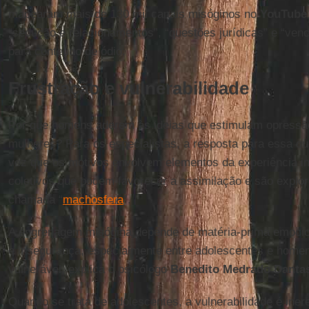
mapearam mais de 130 mil canais misóginos no
YouTube
“sedução e relacionamentos”, “questões jurídicas” e “venc
para conteúdo de ódio.
Frustração e vulnerabilidade
Por que homens aderem às ideias que estimulam opressão
mulheres? Para os especialistas, a resposta para essa q
vez que os motivos envolvem elementos da experiência in
coletivos que podem favorecer a assimilação e são explor
chamada “
machosfera
”.
A engrenagem misógina depende de matéria-prima emocion
e insegurança, especialmente entre adolescentes e hom
vulnerável, explica o psicólogo
Benedito Medrado Danta
Quando se trata de adolescentes, a vulnerabilidade é iner