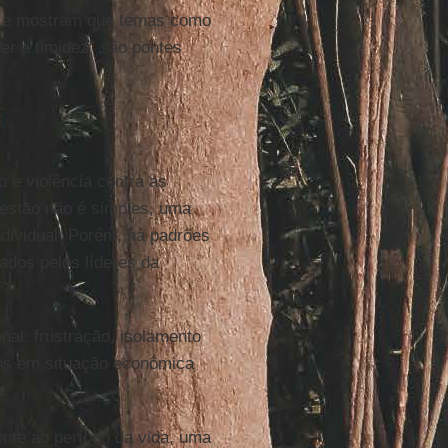
e mostram que temas como
er a timidez” são pontes
 e violência contra as
uestão não é simples, uma
dividual. Porém, há padrões
ados pelos líderes da
al: frustração, isolamento
ens em situação econômica
s
.
ente ao período da vida, uma