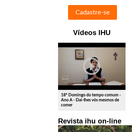
Vídeos IHU
play_circle_outline
18º Domingo do tempo comum -
Ano A - Dai-lhes vós mesmos de
comer
Revista ihu on-line