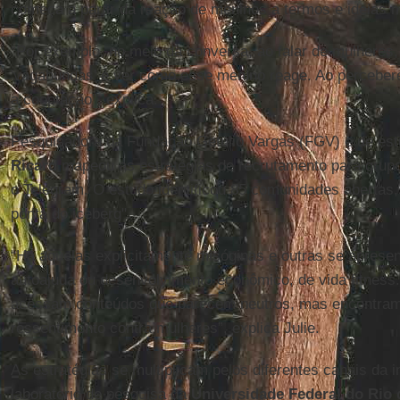
começa a partir da reação de meninos a termos e ideias 
“Por exemplo, no meio da conversa, ao falar de mulheres
'vagabundas' e ver como esse menino reage. Ao perceber
a cooptação”, explica.
Pesquisadora da Fundação Getulio Vargas (FGV) e de es
Ricard
mapeou as estratégias de recrutamento para grupo
o Telegram. O estudo identificou 85 comunidades abertas, 
ponta do iceberg".
“Há aquelas explicitamente misóginas e outras se apres
autoajuda ou desenvolvimento econômico, de vida fitness
acessam conteúdos que parecem neutros, mas encontram 
ressentimento contra mulheres”, explica Julie.
As estratégias se multiplicam pelos diferentes canais da 
laboratório de pesquisa da
Universidade Federal do Rio 