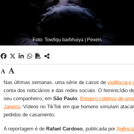
Foto: Towfiqu barbhuiya | Pexels
Nas últimas semanas, uma série de casos de
violência e
conta dos noticiários e das redes sociais. O feminicídio de
seu companheiro, em
São
Paulo
.
Estupro coletivo de uma
Janeiro
. Vídeos no TikTok em que homens simulam atacar
pedidos de casamento.
A reportagem é de
Rafael
Cardoso
, publicada por
Agência