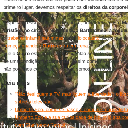
primeiro lugar, devemos respeitar os
direitos da corpore
incluem também o direito de falar e pensar. Se nossos c
respeitado esses "direitos do corpo", nunca teríamos o
Ma
Cristãos no circo
, a
Noite de São Bartolomeu
, a
foguei
o
trabalho infantil nas minas
ou o
Holocausto
. Acho que a
começa quando o
Outro
entra em cena
. Até os leigos vi
que o
Outro
esteja dentro de nós. Não se trata de uma va
de uma condição
fundamental.
Assim como não podemos 
não podemos compreender quem somos sem o olhar e a re
Leia mais
"Não desliguem a TV, mas liguem a liberdade": o liv
sobre a televisão
Umberto Eco, como se nasce e como se morre de f
Umberto Eco e a sua curiosidade de bibliófilo apaixon
com Gianfranco Ravasi