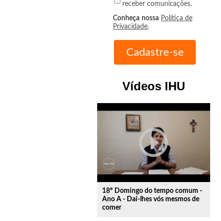
receber comunicações.
Conheça nossa
Política de
Privacidade
.
Vídeos IHU
play_circle_outline
18º Domingo do tempo comum -
Ano A - Dai-lhes vós mesmos de
comer