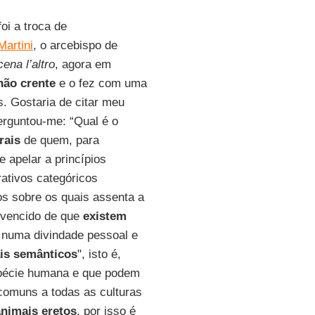
oi a troca de
Martini
, o arcebispo de
ena l’altro
, agora em
não crente
e o fez com uma
. Gostaria de citar meu
rguntou-me: “Qual é o
rais
de quem, para
e apelar a princípios
ativos categóricos
os sobre os quais assenta a
nvencido de que
existem
numa divindade pessoal e
is semânticos
", isto é,
spécie humana e que podem
comuns a todas as culturas
animais eretos
, por isso é