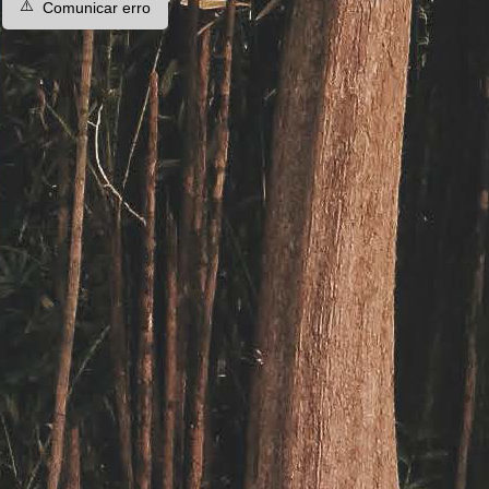
⚠️
Comunicar erro