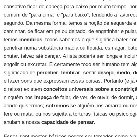
cansativo ficar de cabeça para baixo por muito tempo, p
comum de "para cima" e "para baixo", tendendo a favorece
segundo. Da mesma forma, temos a noção de esquerda e di
caminhar, de ficar em pé ou deitado, de engatinhar e pula
temos
membros
, todos sabemos o que significa bater con
penetrar numa substância macia ou líquida, esmagar, bat
chutar, talvez até dançar. A lista poderia ser longa e inclui
engolir ou excretar. E certamente todo ser humano tem a
significado de
perceber
,
lembrar
, sentir
desejo
,
medo
,
d
e fazer sons que expressam essas coisas. Portanto (e já
direitos) existem
conceitos universais sobre a constriç
ninguém nos
impeça
de falar, de ver, de ouvir, de dormir, d
aonde quisermos;
sofremos
se alguém nos amarra ou nos
fere ou mata, ou nos sujeita a torturas físicas ou psicoló
anulam a nossa
capacidade de pensar
.
Esses sentimentos básicos podem ser tomados como a 