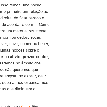
or isso temos uma noção
r o primeiro em relação ao
reita, de ficar parado e
r, de acordar e dormir. Como
tra um material resistente,
er com os dedos, socar,
r ver, ouvir, comer ou beber,
lgumas noções sobre o
or
ou
alívio
,
prazer
ou
dor
,
 estamos no âmbito dos
ão
: não queremos que
e engolir, de expelir, de ir
 separa, nos espanca, nos
gicas que diminuem ou
base de uma
ética
. Em