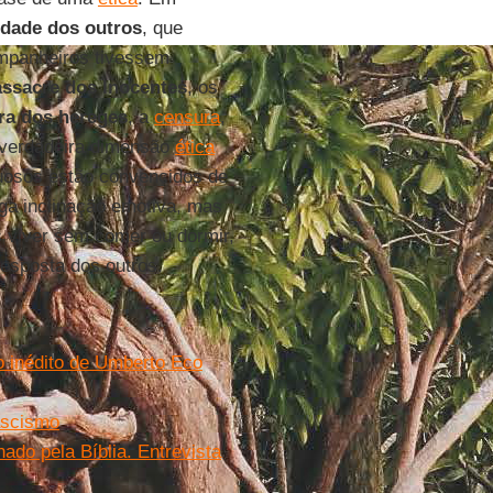
idade dos outros
, que
ompanheiros tivessem
ssacre dos Inocentes
, os
ra dos hereges
, a
censura
,
 verdadeira dimensão
ética
rtuosos estão convencidos de
ga inclinação emotiva, mas
viver sem comer ou dormir,
sposta dos outros.
ro inédito de Umberto Eco
ascismo
ado pela Bíblia. Entrevista