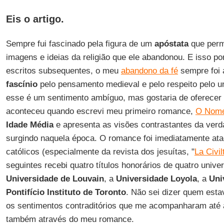
Eis o artigo.
Sempre fui fascinado pela figura de um
apóstata
que perm
imagens e ideias da religião que ele abandonou. E isso
escritos subsequentes, o meu
abandono da fé
sempre foi
fascínio
pelo pensamento medieval e pelo respeito pelo un
esse é um sentimento ambíguo, mas gostaria de oferece
aconteceu quando escrevi meu primeiro romance,
O Nome
Idade Média
e apresenta as visões contrastantes da verd
surgindo naquela época. O romance foi imediatamente atac
católicos (especialmente da revista dos jesuítas, "
La Civil
seguintes recebi quatro títulos honorários de quatro unive
Universidade de Louvain
, a
Universidade Loyola
, a
Uni
Pontifício Instituto de Toronto
. Não sei dizer quem estav
os sentimentos contraditórios que me acompanharam até 
também através do meu romance.