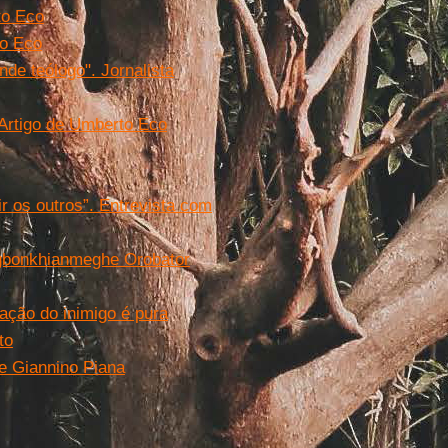
to Eco
to Eco
de teólogo". Jornalista
 Artigo de Umberto Eco
ir os outros”. Entrevista com
 Agbonkhianmeghe Orobator
tação do inimigo é pura
to
de Giannino Piana