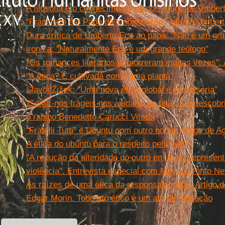
A filosofia é o conhecimento da dor. Artigo de Umber
“Francisco é o Papa da globalização”, afirma Umber
Dura crítica de Umberto Eco ao papa: "Não é um gran
ironiza: "Naturalmente Eco é um grande teólogo"
"Os romances literários já morreram muitas vezes".
“A ética? É cultivada como uma planta”
Slavoj Žižek: “Uma nova ética global é necessária”
“Sentir-nos frágeis nos ajudará, no final, a redescobr
o rabino Benedetto Carucci Viterbi
“Fratelli Tutti” é Ubuntu com outro nome. Artigo de
A ética do ubuntu para o respeito pelo outro
''A redução da alteridade do outro em mera represen
violência''. Entrevista especial com Moysés Pinto Ne
As raízes de uma ética da responsabilidade. Artigo 
Edgar Morin. Todo ato ético é um ato de religação