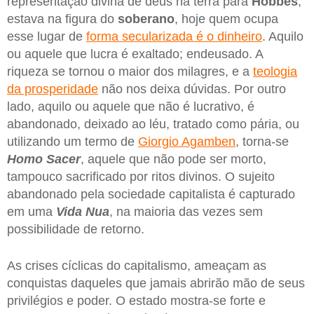
representação divina de deus na terra para
Hobbes
,
estava na figura do
soberano
, hoje quem ocupa
esse lugar de
forma secularizada é o dinheiro
. Aquilo
ou aquele que lucra é exaltado; endeusado. A
riqueza se tornou o maior dos milagres, e a
teologia
da prosperidade
não nos deixa dúvidas. Por outro
lado, aquilo ou aquele que não é lucrativo, é
abandonado, deixado ao léu, tratado como pária, ou
utilizando um termo de
Giorgio Agamben
, torna-se
Homo Sacer
, aquele que não pode ser morto,
tampouco sacrificado por ritos divinos. O sujeito
abandonado pela sociedade capitalista é capturado
em uma
Vida Nua
, na maioria das vezes sem
possibilidade de retorno.
As crises cíclicas do capitalismo, ameaçam as
conquistas daqueles que jamais abrirão mão de seus
privilégios e poder. O estado mostra-se forte e