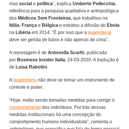
mas
social
e
política
", explica
Umberto Pellecchia
,
referência para a pesquisa qualitativa e antropológica
dos
Médicos Sem Fronteiras
, que trabalhou na
Itália
,
França
e
Bélgica
e estudou a difusão do
Ebola
na
Libéria
em 2014. "É por isso que a
quarentena
deve ser gerida de baixo e não apenas de cima”.
A reportagem é de
Antonella Scarfò
, publicada
por
Business Insider Italia
, 24-03-2020. A tradução é
de
Luisa Rabolini
.
A
quarentena
não deve se tornar um instrumento de
controle e poder.
“Hoje, estão sendo tomadas medidas para corrigir o
comportamento
dos indivíduos. Por trás dessas
medidas institucionais há uma concepção do
comportamento humano individualista”, comenta o
antropólogo, que especifica que fala de forma pessoal