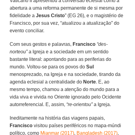
Vaticano II apresentou a conversão eclesial como a
abertura a uma reforma permanente de si mesma por
fidelidade a
Jesus Cristo
” (EG 26), e o magistério de
Francisco, por sua vez, “atualizou a atualização” do
evento conciliar.
Com seus gestos e palavras,
Francisco
“des-
norteou”
a Igreja e a sociedade em um sentido
bastante literal: apontando para as periferias do
mundo. Voltou-se para os povos do
Sul
menosprezado, na Igreja e na sociedade, tirando da
agenda eclesial a centralidade do
Norte
. E, ao
mesmo tempo, chamou a atenção do mundo para a
vida viva e vivida no Oriente ignorado pelo Ocidente
autorreferencial. E, assim,
“re-orientou”
a Igreja.
Ineditamente na história das viagens papais,
Francisco
visitou países periféricos no mapa-múndi
político, como
Mianmar (2017)
,
Bangladesh (2017)
,