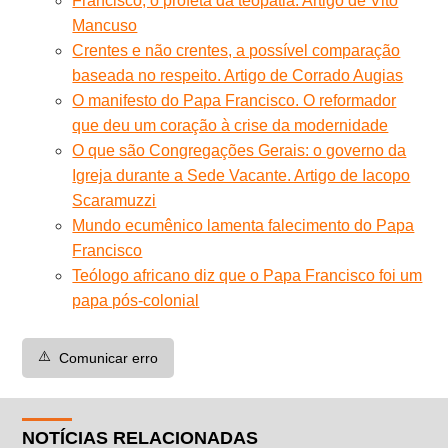
Francisco, o profeta da teopatia. Artigo de Vito
Mancuso
Crentes e não crentes, a possível comparação
baseada no respeito. Artigo de Corrado Augias
O manifesto do Papa Francisco. O reformador
que deu um coração à crise da modernidade
O que são Congregações Gerais: o governo da
Igreja durante a Sede Vacante. Artigo de Iacopo
Scaramuzzi
Mundo ecumênico lamenta falecimento do Papa
Francisco
Teólogo africano diz que o Papa Francisco foi um
papa pós-colonial
⚠️
Comunicar erro
NOTÍCIAS RELACIONADAS