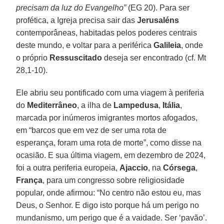
precisam da luz do Evangelho”
(EG 20). Para ser
profética, a Igreja precisa sair das
Jerusaléns
contemporâneas, habitadas pelos poderes centrais
deste mundo, e voltar para a periférica
Galileia
, onde
o próprio
Ressuscitado
deseja ser encontrado (cf. Mt
28,1-10).
Ele abriu seu pontificado com uma viagem à periferia
do
Mediterrâneo
, a ilha de
Lampedusa
,
Itália
,
marcada por inúmeros imigrantes mortos afogados,
em “barcos que em vez de ser uma rota de
esperança, foram uma rota de morte”, como disse na
ocasião. E sua última viagem, em dezembro de 2024,
foi a outra periferia europeia,
Ajaccio
, na
Córsega
,
França
, para um congresso sobre religiosidade
popular, onde afirmou: “No centro não estou eu, mas
Deus, o Senhor. E digo isto porque há um perigo no
mundanismo, um perigo que é a vaidade. Ser ‘pavão’.