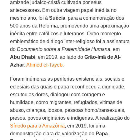
amizade judaico-cristã cultivada por seus
antecessores. Em outra viagem papal inédita no
mesmo ano, foi à
Suécia
, para a comemoração dos
500 anos da Reforma, promovendo uma aproximação
inédita entre católicos e luteranos. Outro momento
emblemático de diálogo inter-religioso foi a assinatura
do
Documento sobre a Fraternidade Humana
, em
Abu Dhabi
, em 2019, ao lado do
Grão-Imã de Al-
Azhar
,
Ahmed el-Tayeb
.
Foram inúmeras as periferias existenciais, sociais e
eclesiais das quais o papa reconheceu a dignidade,
escutou as dores, dialogou com coragem e
humildade, como migrantes, refugiados, vítimas de
abuso, crianças, idosos, pessoas homo/transexuais,
presos, povos originários e indígenas. A realização do
Sínodo para a Amazônia
, em 2019, foi uma
demonstração clara da valorização do
Papa