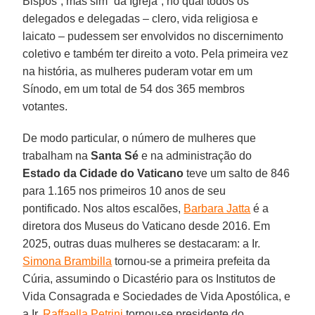
Bispos”, mas sim “da Igreja”, no qual todos os
delegados e delegadas – clero, vida religiosa e
laicato – pudessem ser envolvidos no discernimento
coletivo e também ter direito a voto. Pela primeira vez
na história, as mulheres puderam votar em um
Sínodo, em um total de 54 dos 365 membros
votantes.
De modo particular, o número de mulheres que
trabalham na
Santa Sé
e na administração do
Estado da Cidade do Vaticano
teve um salto de 846
para 1.165 nos primeiros 10 anos de seu
pontificado. Nos altos escalões,
Barbara Jatta
é a
diretora dos Museus do Vaticano desde 2016. Em
2025, outras duas mulheres se destacaram: a Ir.
Simona Brambilla
tornou-se a primeira prefeita da
Cúria, assumindo o Dicastério para os Institutos de
Vida Consagrada e Sociedades de Vida Apostólica, e
a Ir.
Raffaella Petrini
tornou-se presidente do