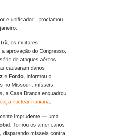
r e unificador", proclamou
aneiro.
o
Irã
, os militares
 a aprovação do Congresso,
série de ataques aéreos
as causaram danos
z
e
Fordo
, informou o
os no Missouri, mísseis
s
, a Casa Branca enquadrou
aça nuclear iraniana
.
lmente imprudente — uma
obal
. Tornou os americanos
, disparando mísseis contra