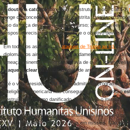
A
doutrina católica
fornece uma estrutura moral clara. A
longe de conceder autorização irrestrita à violência, impõe
uso da força deve ser o último recurso; a ameaça deve se
resposta precisa ser proporcional; e o objetivo deve ser a
Em todos os aspectos, os
ataques de Trump ao Irã
foram 
diplomáticos ainda estavam em andamento. Havia evidên
ameaça iminente — nenhuma prova de que o
Irã
estivesse
ataque nuclear
ou cruzar o limiar de armamento.
Até o vice-presidente
JD Vance
admitiu no programa "
Thi
inteligência americana não consegue dizer onde está o
es
destruído ou mesmo danificado. Isso coloca o mundo em 
urânio das instalações bombardeadas antes dos ataques, 
onde o enriquecimento poderia prosseguir sem interrupçã
construídas para serem colocadas em mísseis. Não sabe