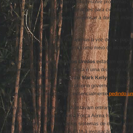
Ele disse claramente: "A
guerra
não resolve problemas; el
feridas profundas... que levam gerações para cicatrizar".
"nenhuma vitória armada pode compensar a dor das mães,
futuro roubado".
Nessas palavras, ouvimos não apenas a voz de um papa, 
cada vez mais rejeitando a guerra como meio de alcançar
O governo disse que os
Estados Unidos
estavam em gue
nuclear do Irã
, não com o
Irã
. Essa é uma distinção sem
coisa", disse o senador democrata
Mark Kelly
, do Arizon
máquina de propaganda de seu próprio governo, trabalhan
nas redes sociais no domingo, essencialmente
pedindo um
Outra evidência de que os EUA estavam entrando na guerra
coordenação dos ataques com a Força Aérea Israelense;
pedido de Trump, eliminou vários sistemas de defesa aére
que antecederam o ataque dos EUA à instalação nuclear i