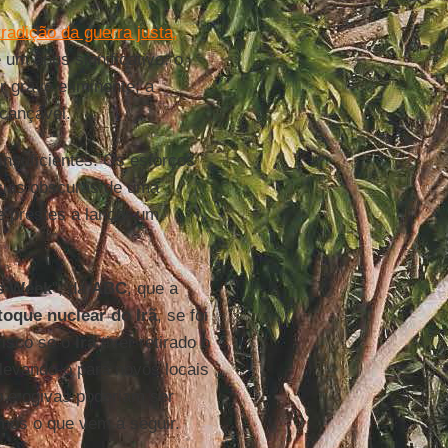
tradição da guerra justa,
 um ônus significativo: o
r grave e iminente; a
lcançável.
insuficientes. Os esforços
cias obscuras de uma
 prestes a lançar um
s Week
", da
ABC
, que a
toque nuclear
do Irã
, se foi
risco se o
Irã
tiver retirado o
levando-o para novos locais
o e ogivas poderiam ser
mos o que vem a seguir.