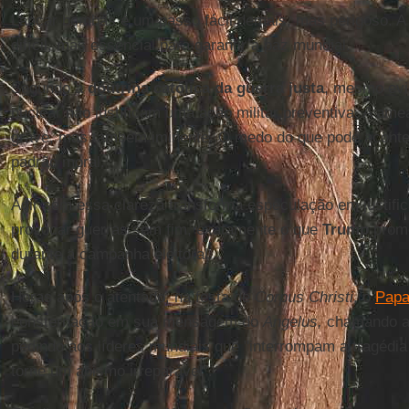
Lançar bombas é um passo fácil demais, mas perigoso. A
difícil, mas essencial para garantir a paz mundial.
Segundo a
doutrina católica da guerra justa
, mesmo evi
nuclear não justificam uma ação militar preventiva. A am
grave, mas também iminente. O medo do que pode acont
padrão moral.
Agir sem essa clareza transforma especulação em justific
provocar guerras sem fim, exatamente o que
Trump
prome
durante a campanha eleitoral.
Horas após o atentado, na festa de
Corpus Christi
, o
Pap
consternação em sua mensagem do
Angelus,
chamando a 
pedindo aos líderes mundiais que "interrompam a tragédia
torne um abismo irreparável".