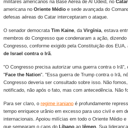
militares americanos na Base Aérea de Al Udeid, no
Catar
americana no
Oriente Médio
e sede avançada do Comand
defesas aéreas do Catar interceptaram o ataque.
O senador democrata
Tim Kaine
, da
Virgínia
, estava en
membros do Congresso que condenaram a ação, dizendo 
Congresso, conforme exigido pela Constituição dos EUA, 
de Israel contra o Irã
.
"O Congresso precisa autorizar uma guerra contra o Irã",
"
Face the Nation
". "Essa guerra de Trump contra o Irã, n
Congresso deveria ser consultado sobre isso. Não fomos,
notificado, não após o fato, mas com antecedência. Não f
Para ser claro, o
regime iraniano
é profundamente repressi
tempo enriquece urânio em excesso para uso civil e em
internacionais. Apoiou milícias em todo o Oriente Médio e
que semearam o caos do
Líbano
ao
Iêmen
. Sua lideranç