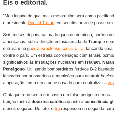
Eis o editorial.
"Meu legado do qual mais me orgulho será como pacificado
o presidente
Donald Trump
em seu discurso de posse em j
Seis meses depois, na madrugada de domingo, horário d
americanos, sob a direção entusiasmada de
Trump
e sem
entraram na g
uerra israelense contra o Irã
, lançando uma 
contra o país. Em estreita coordenação com
Israel
, bomb
significativos às instalações nucleares em
Isfahan
,
Natan
Pentágono
. Utilizando bombardeiros furtivos B-2 basead
lançados por submarinos e munições para destruir
bunker
a operação como um ataque ousado para neutralizar a
ame
O ataque representa um passo em falso perigoso e mora
traição tanto à
doutrina católica
quanto à
consciência gl
menos seguros. De fato, o
Irã
respondeu na segunda-feira