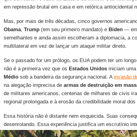
em repressão brutal em casa e em retórica antiocidental no
Mas, por mais de três décadas, cinco governos america
Obama
,
Trump
(em seu primeiro mandato) e
Biden
— enf
semelhantes e ainda assim escolheram a diplomacia, a c
multilateral em vez de lançar um ataque militar direto.
Se o passado for um prólogo, os EUA podem ter um longo 
não é a primeira vez que os
Estados Unidos
iniciam uma 
Médio
sob a bandeira da segurança nacional. A
invasão d
na alegação imprecisa de
armas de destruição em mass
de militares americanos, centenas de milhares de civis ir
regional prolongada e à erosão da credibilidade moral do
Essa história não é distante nem esquecida. Suas conseq
desenrolando. Essa experiência justifica um escrutínio int
decisão.