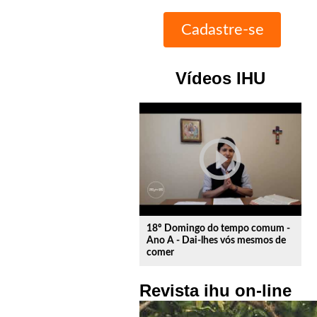
Vídeos IHU
play_circle_outline
18º Domingo do tempo comum -
Ano A - Dai-lhes vós mesmos de
comer
Revista ihu on-line