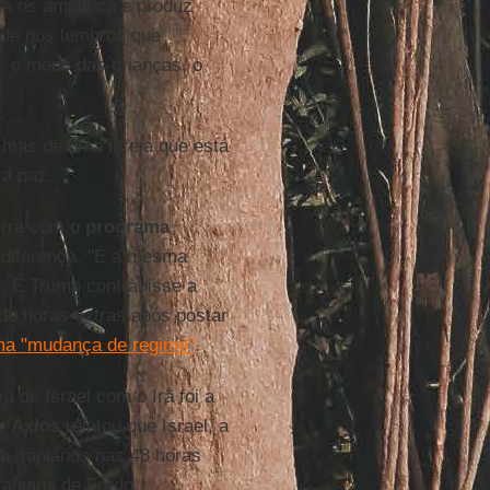
a os amplifica e produz
 Ele nos lembrou que
 o medo das crianças, o
mas de uma igreja que está
 a paz.
rra com o
programa
 diferença. "É a mesma
a. E Trump contradisse a
do horas extras após postar
a "mudança de regime"
.
 de Israel com o Irã foi a
 o
Axios
relatou que Israel, a
a iranianos nas 48 horas
raniana de Fordo.