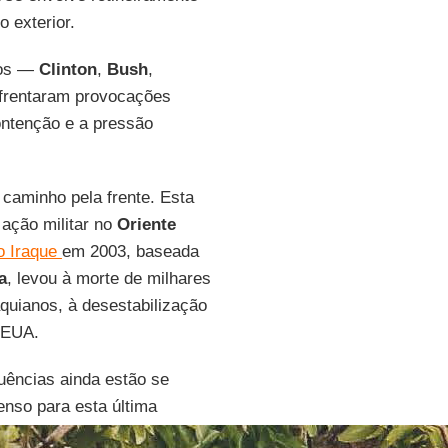
 exterior.
nos —
Clinton
,
Bush
,
rentaram provocações
ontenção e a pressão
caminho pela frente. Esta
ação militar no
Oriente
o Iraque
em 2003, baseada
a
, levou à morte de milhares
aquianos, à desestabilização
s EUA.
uências ainda estão se
enso para esta última