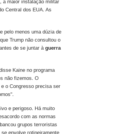
, a maior instalação militar
o Central dos EUA. As
tre pelo menos uma dúzia de
que Trump não consultou o
antes de se juntar à
guerra
 disse Kaine no programa
ós não fizemos. O
 e o Congresso precisa ser
omos".
vo e perigoso. Há muito
 desacordo com as normas
 bancou grupos terroristas
a se envolve rotineiramente