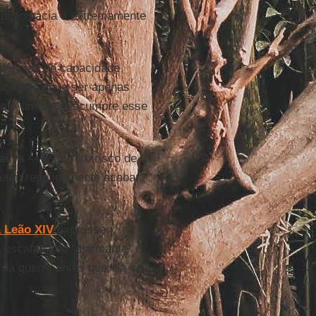
 diplomacia é extremamente
dências de capacidade
eaça não deve ser apenas
ecer um dia descumpre esse
ativa — e corre o risco de
teu repetidamente acabar
a
Leão XIV
expressou
escalada de "alarmante" e
 da guerra antes que ela se