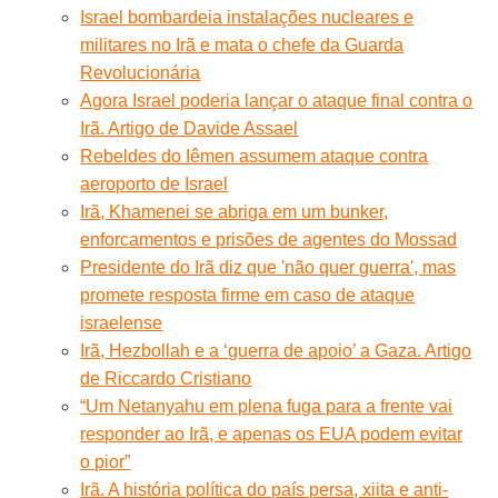
Israel bombardeia instalações nucleares e
militares no Irã e mata o chefe da Guarda
Revolucionária
Agora Israel poderia lançar o ataque final contra o
Irã. Artigo de Davide Assael
Rebeldes do Iêmen assumem ataque contra
aeroporto de Israel
Irã, Khamenei se abriga em um bunker,
enforcamentos e prisões de agentes do Mossad
Presidente do Irã diz que 'não quer guerra', mas
promete resposta firme em caso de ataque
israelense
Irã, Hezbollah e a ‘guerra de apoio’ a Gaza. Artigo
de Riccardo Cristiano
“Um Netanyahu em plena fuga para a frente vai
responder ao Irã, e apenas os EUA podem evitar
o pior”
Irã. A história política do país persa, xiita e anti-