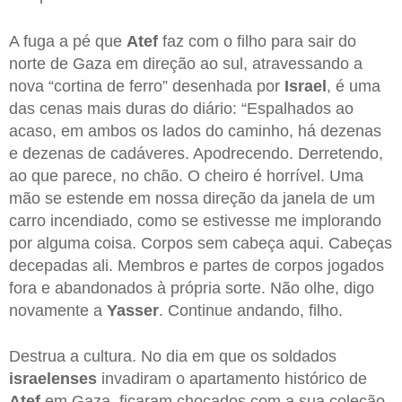
A fuga a pé que
Atef
faz com o filho para sair do
norte de Gaza em direção ao sul, atravessando a
nova “cortina de ferro” desenhada por
Israel
, é uma
das cenas mais duras do diário: “Espalhados ao
acaso, em ambos os lados do caminho, há dezenas
e dezenas de cadáveres. Apodrecendo. Derretendo,
ao que parece, no chão. O cheiro é horrível. Uma
mão se estende em nossa direção da janela de um
carro incendiado, como se estivesse me implorando
por alguma coisa. Corpos sem cabeça aqui. Cabeças
decepadas ali. Membros e partes de corpos jogados
fora e abandonados à própria sorte. Não olhe, digo
novamente a
Yasser
. Continue andando, filho.
Destrua a cultura. No dia em que os soldados
israelenses
invadiram o apartamento histórico de
Atef
em Gaza, ficaram chocados com a sua coleção