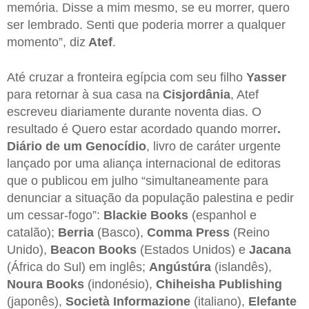
memória. Disse a mim mesmo, se eu morrer, quero
ser lembrado. Senti que poderia morrer a qualquer
momento”, diz
Atef
.
Até cruzar a fronteira egípcia com seu filho
Yasser
para retornar à sua casa na
Cisjordânia
, Atef
escreveu diariamente durante noventa dias. O
resultado é Quero estar acordado quando morrer
.
Diário de um Genocídio
, livro de caráter urgente
lançado por uma aliança internacional de editoras
que o publicou em julho “simultaneamente para
denunciar a situação da população palestina e pedir
um cessar-fogo”:
Blackie Books
(espanhol e
catalão);
Berria
(Basco),
Comma Press
(Reino
Unido),
Beacon Books
(Estados Unidos) e
Jacana
(África do Sul) em inglês;
Angústúra
(islandês),
Noura Books
(indonésio),
Chiheisha Publishing
(japonês),
Società Informazione
(italiano),
Elefante