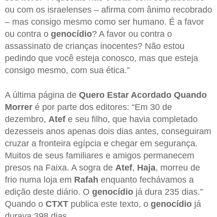
ou com os israelenses – afirma com ânimo recobrado
– mas consigo mesmo como ser humano. É a favor
ou contra o
genocídio
? A favor ou contra o
assassinato de crianças inocentes? Não estou
pedindo que você esteja conosco, mas que esteja
consigo mesmo, com sua ética.”
A última página de
Quero Estar Acordado Quando
Morrer
é por parte dos editores: “Em 30 de
dezembro,
Atef
e seu filho, que havia completado
dezesseis anos apenas dois dias antes, conseguiram
cruzar a fronteira egípcia e chegar em segurança.
Muitos de seus familiares e amigos permanecem
presos na Faixa. A sogra de
Atef
,
Haja
, morreu de
frio numa loja em
Rafah
enquanto fechávamos a
edição deste diário. O
genocídio
já dura 235 dias.”
Quando o
CTXT
publica este texto, o
genocídio
já
durava 398 dias.