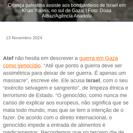
Criança palestina assiste aos bombardeios de Israel em
Khan Younis, no sul de Gaza| | Foto: Doaa
Albaz/Agência Anadolu
13 Novembro 2024
Atef
não hesita em descrever a
guerra em Gaza
como genocídio
. “Até que ponto a guerra deve ser
assimétrica para deixar de ser guerra. É apenas um
massacre”, escreve ele. Ele acusa
Israel
, com o seu
“exército selvagem e sangrento”, de limpeza étnica e
terrorismo de Estado. “O genocídio, como nunca me
canso de explicar aos europeus, não significa que se
mata todo mundo, mas que se tem a intenção de o
fazer. De acordo com o direito internacional, o
genocídio impede a entrada de alimentos e
medicamentos. Recordemos que no terceiro dia de