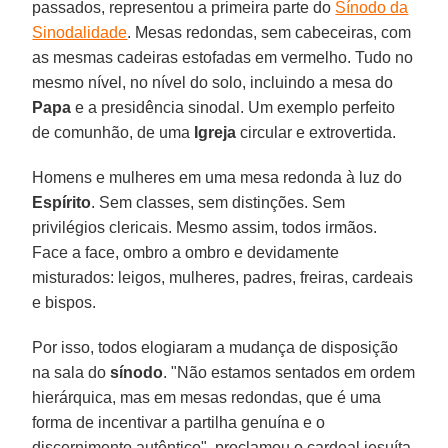
passados, representou a primeira parte do
Sínodo da
Sinodalidade
. Mesas redondas, sem cabeceiras, com
as mesmas cadeiras estofadas em vermelho. Tudo no
mesmo nível, no nível do solo, incluindo a mesa do
Papa
e a presidência sinodal. Um exemplo perfeito
de comunhão, de uma
Igreja
circular e extrovertida.
Homens e mulheres em uma mesa redonda à luz do
Espírito
. Sem classes, sem distinções. Sem
privilégios clericais. Mesmo assim, todos irmãos.
Face a face, ombro a ombro e devidamente
misturados: leigos, mulheres, padres, freiras, cardeais
e bispos.
Por isso, todos elogiaram a mudança de disposição
na sala do
sínodo
. "Não estamos sentados em ordem
hierárquica, mas em mesas redondas, que é uma
forma de incentivar a partilha genuína e o
discernimento autêntico", proclamou o cardeal jesuíta