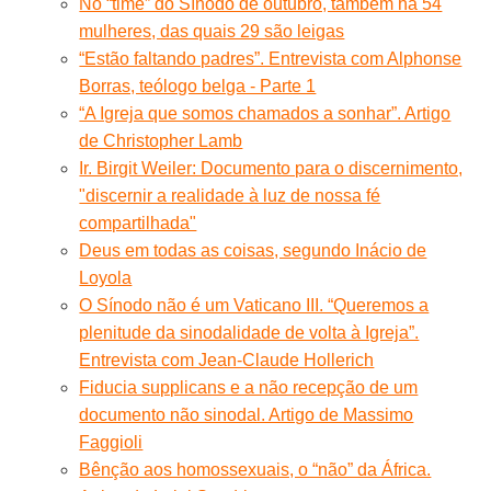
No “time” do Sínodo de outubro, também há 54
mulheres, das quais 29 são leigas
“Estão faltando padres”. Entrevista com Alphonse
Borras, teólogo belga - Parte 1
“A Igreja que somos chamados a sonhar”. Artigo
de Christopher Lamb
Ir. Birgit Weiler: Documento para o discernimento,
"discernir a realidade à luz de nossa fé
compartilhada"
Deus em todas as coisas, segundo Inácio de
Loyola
O Sínodo não é um Vaticano III. “Queremos a
plenitude da sinodalidade de volta à Igreja”.
Entrevista com Jean-Claude Hollerich
Fiducia supplicans e a não recepção de um
documento não sinodal. Artigo de Massimo
Faggioli
Bênção aos homossexuais, o “não” da África.