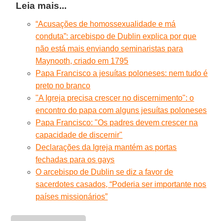
Leia mais...
“Acusações de homossexualidade e má
conduta”: arcebispo de Dublin explica por que
não está mais enviando seminaristas para
Maynooth, criado em 1795
Papa Francisco a jesuítas poloneses: nem tudo é
preto no branco
"A Igreja precisa crescer no discernimento": o
encontro do papa com alguns jesuítas poloneses
Papa Francisco: "Os padres devem crescer na
capacidade de discernir"
Declarações da Igreja mantém as portas
fechadas para os gays
O arcebispo de Dublin se diz a favor de
sacerdotes casados, “Poderia ser importante nos
países missionários”