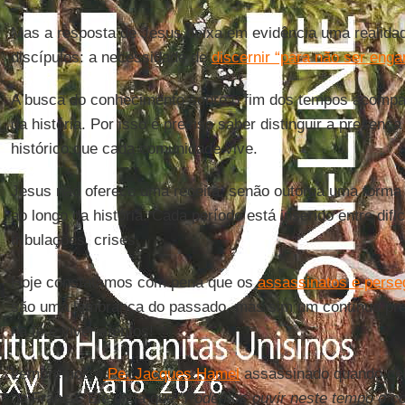
Mas a resposta de Jesus deixa em evidência uma realida
discípulos: a necessidade de
discernir “para não ser eng
A busca do conhecimento sobre o fim dos tempos acompa
da história. Por isso é preciso saber distinguir a presenç
histórico que cada comunidade vive.
Jesus não oferece uma receita, senão outorga uma forma 
ao longo da história. Cada período está inserido entre dif
tribulações, crises.
Hoje constatamos com pena que os
assassinatos e perse
são uma lembrança do passado, mas sim um contínuo pres
na fé e viver atentos!
Lembremos o
Pe. Jacques Hamel
assassinado quando cel
na França. Ele dizia que
"Podemos ouvir neste tempo o co