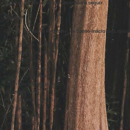
diálogo para
discernir os caminhos a seguir.
Oração
«Tomai, Senhor, e Recebei»
, de
Santo Inácio de Loyola
Tomai, Senhor, e recebei
toda a minha liberdade,
a minha memória,
o meu entendimento
e toda a minha vontade,
tudo o que tenho e possuo;
Vós mo destes;
a Vós, Senhor, o restituo.
Tudo é vosso,
disponde de tudo,
à vossa inteira vontade.