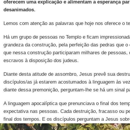
oferecem uma explicação e alimentam a esperança para
desanimados.
Lemos com atenção as palavras que hoje nos oferece o te
Há um grupo de pessoas no Templo e ficam impressionada
grandeza da construção, pela perfeição das pedras que 
que nessa construção participaram milhares de pessoas,
escravos à disposição dos judeus.
Diante desta atitude de assombro, Jesus prevê sua destr
discípulos/as já estarem acostumados à linguagem às ve
diante dessa premonição, perguntam-lhe se há um sinal p
A linguagem apocalíptica que prenunciava o final dos te
expectativa nas pessoas. Cada destruição, fracasso ou pe
final dos tempos. E os discípulos perguntam a Jesus sobr
saber distinguir esse momento.