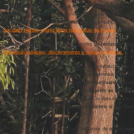
deste mundo, para torná-lo, lá onde vivemos, mais calor
fraterno"
. O padre também convidava a rezar pela paz,
"a
no nosso mundo nestes tempos"
. (Leia a Notícia compl
Jacques Hamel, morto pelos terroristas na França
)
O
Papa Francisco
disse aos escritores de
revista jesuít
necessário diálogo, discernimento e novas fronteiras.
“A tarefa de vocês é reunir e expressar as expectativas, o
dramas do nosso tempo, e oferecer os elementos para uma 
do Evangelho. As
grandes perguntas espirituais hoje s
nunca
, mas há a necessidade de que
alguém as interpre
continua dizendo que “Deus está agindo na vida de cada p
Espírito sopra onde quer.”
“Tentem descobrir o que Deu
continuará a sua obra”.
Peçamos ao Senhor que nos conceda viver de
olhos aber