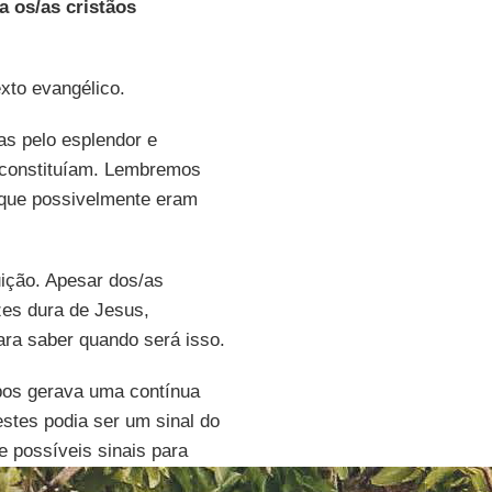
 os/as cristãos
xto evangélico.
s pelo esplendor e
o constituíam. Lembremos
 que possivelmente eram
uição. Apesar dos/as
zes dura de Jesus,
ara saber quando será isso.
mpos gerava uma contínua
stes podia ser um sinal do
e possíveis sinais para