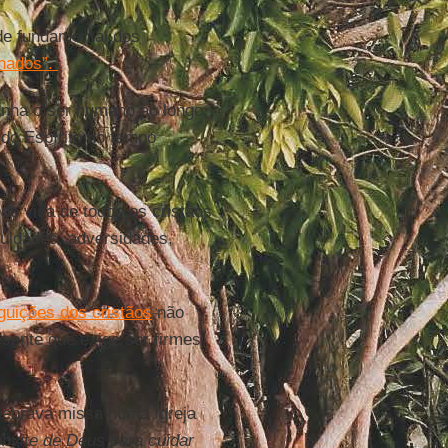
de fundamental dos
anados”.
nha o ser humano ao longo
a do Espírito no tempo
de vida de todos os cristãos
iculdades, adversidades,
guições dos cristãos
não
ente que exige ser firmes
ebrava missa numa Igreja
nvite de Deus para cuidar