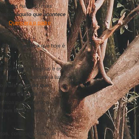
oso, mais humano, mais
tentos àquilo que acontece
eta:
Quem era o padre
a Civiltá Católica
que hoje é
s desejos, as alegrias e os
leitura da realidade à luz
ão mais vivas do que
te e as entenda
.” E
essoa e na cultura: o
s tem feito e como
tos,
com capacidade de