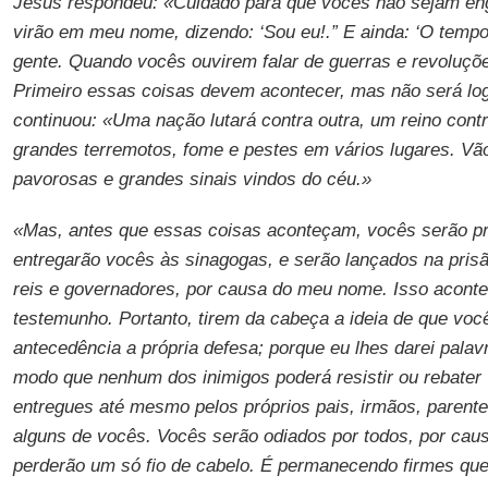
Jesus respondeu: «Cuidado para que vocês não sejam en
virão em meu nome, dizendo: ‘Sou eu!.” E ainda: ‘O temp
gente. Quando vocês ouvirem falar de guerras e revoluçõ
Primeiro essas coisas devem acontecer, mas não será log
continuou: «Uma nação lutará contra outra, um reino contr
grandes terremotos, fome e pestes em vários lugares. Vã
pavorosas e grandes sinais vindos do céu.»
«Mas, antes que essas coisas aconteçam, vocês serão pr
entregarão vocês às sinagogas, e serão lançados na prisã
reis e governadores, por causa do meu nome. Isso acont
testemunho. Portanto, tirem da cabeça a ideia de que vo
antecedência a própria defesa; porque eu lhes darei palavr
modo que nenhum dos inimigos poderá resistir ou rebater
entregues até mesmo pelos próprios pais, irmãos, parent
alguns de vocês. Vocês serão odiados por todos, por ca
perderão um só fio de cabelo. É permanecendo firmes que