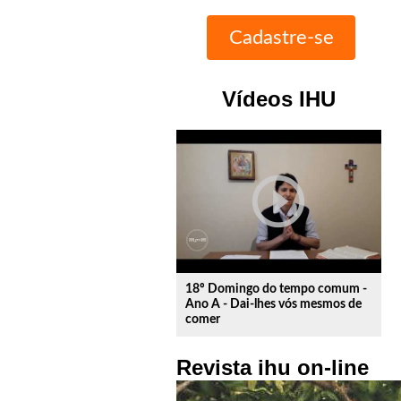
Vídeos IHU
play_circle_outline
18º Domingo do tempo comum -
Ano A - Dai-lhes vós mesmos de
comer
Revista ihu on-line