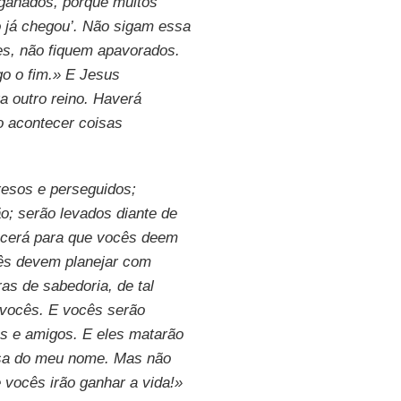
ganados, porque muitos
o já chegou’. Não sigam essa
es, não fiquem apavorados.
o o fim.» E Jesus
a outro reino. Haverá
o acontecer coisas
esos e perseguidos;
o; serão levados diante de
ecerá para que vocês deem
cês devem planejar com
as de sabedoria, de tal
 vocês. E vocês serão
es e amigos. E eles matarão
usa do meu nome. Mas não
 vocês irão ganhar a vida!»