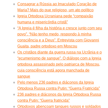
Consagrar a Rússia ao Imaculado Coração de
Maria? Mais do que religioso, um ato político
Igreja Ortodoxa Ucraniana pede “compaixão
humana e misericórdia cristã”
“A Igreja é filha da história e cresce junto com seu
povo”. “Não tenho medo, respondo à minha
consciência e a Deus”. Entrevista com Giovanni
Guaita, padre ortodoxo em Moscou
Os cristãos diante da guerra russa na Ucrânia e o
“ecumenismo de sangue”. O diálogo com a Igreja
ortodoxa assassinado pelo patriarca de Moscou,
cuja consciência está agora manchada de
sangue
Pelo menos 236 padres e diáconos da Igreja
Ortodoxa Russa contra Putin: “Guerra Fratricida”
236 padres e diáconos da Igreja Ortodoxa Russa
contra Putin: “Guerra fratricida”
Ortodoxos abençoam tanques russos e soldados