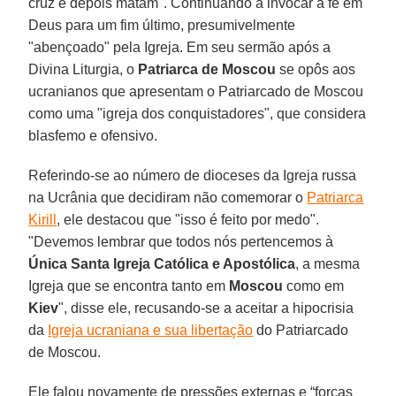
cruz e depois matam". Continuando a invocar a fé em
Deus para um fim último, presumivelmente
"abençoado" pela Igreja. Em seu sermão após a
Divina Liturgia, o
Patriarca de Moscou
se opôs aos
ucranianos que apresentam o Patriarcado de Moscou
como uma "igreja dos conquistadores", que considera
blasfemo e ofensivo.
Referindo-se ao número de dioceses da Igreja russa
na Ucrânia que decidiram não comemorar o
Patriarca
Kirill
, ele destacou que "isso é feito por medo".
"Devemos lembrar que todos nós pertencemos à
Única Santa Igreja Católica e Apostólica
, a mesma
Igreja que se encontra tanto em
Moscou
como em
Kiev
", disse ele, recusando-se a aceitar a hipocrisia
da
Igreja ucraniana e sua libertação
do Patriarcado
de Moscou.
Ele falou novamente de pressões externas e “forças