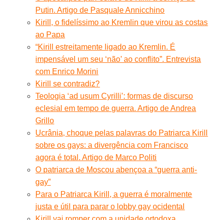
Putin. Artigo de Pasquale Annicchino
Kirill, o fidelíssimo ao Kremlin que virou as costas
ao Papa
“Kirill estreitamente ligado ao Kremlin. É
impensável um seu ‘não’ ao conflito”. Entrevista
com Enrico Morini
Kirill se contradiz?
Teologia ‘ad usum Cyrilli’: formas de discurso
eclesial em tempo de guerra. Artigo de Andrea
Grillo
Ucrânia, choque pelas palavras do Patriarca Kirill
sobre os gays: a divergência com Francisco
agora é total. Artigo de Marco Politi
O patriarca de Moscou abençoa a “guerra anti-
gay”
Para o Patriarca Kirill, a guerra é moralmente
justa e útil para parar o lobby gay ocidental
Kirill vai romper com a unidade ortodoxa