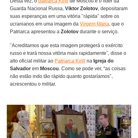
Desta vez, o
patriarca Kirill
de Moscou e o líder da
Guarda Nacional Russa,
Viktor Zolotov
, depositaram
suas esperanças em uma vitória "rápida" sobre os
ucranianos em uma imagem da
Virgem Maria
, que o
Patriarca apresentou a
Zolotov
durante o serviço.
"Acreditamos que esta imagem protegerá o exército
russo e trará nossa vitória mais rapidamente", disse o
alto oficial militar ao
Patriarca Kirill
na
Igreja do
Salvador
em
Moscou
. Como se pode ver, “as coisas
não estão indo tão rápido quanto gostaríamos",
acrescentou o militar.