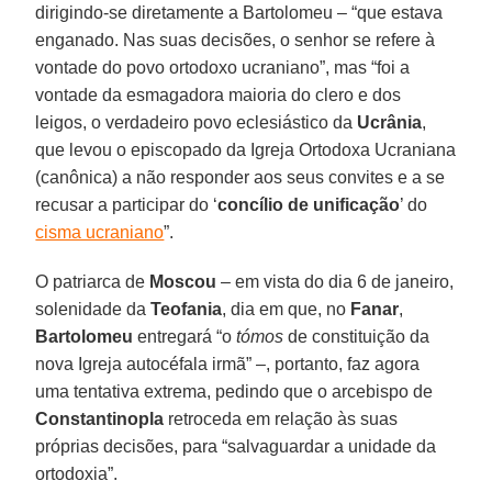
dirigindo-se diretamente a Bartolomeu – “que estava
enganado. Nas suas decisões, o senhor se refere à
vontade do povo ortodoxo ucraniano”, mas “foi a
vontade da esmagadora maioria do clero e dos
leigos, o verdadeiro povo eclesiástico da
Ucrânia
,
que levou o episcopado da Igreja Ortodoxa Ucraniana
(canônica) a não responder aos seus convites e a se
recusar a participar do ‘
concílio de unificação
’ do
cisma ucraniano
”.
O patriarca de
Moscou
– em vista do dia 6 de janeiro,
solenidade da
Teofania
, dia em que, no
Fanar
,
Bartolomeu
entregará “o
tómos
de constituição da
nova Igreja autocéfala irmã” –, portanto, faz agora
uma tentativa extrema, pedindo que o arcebispo de
Constantinopla
retroceda em relação às suas
próprias decisões, para “salvaguardar a unidade da
ortodoxia”.