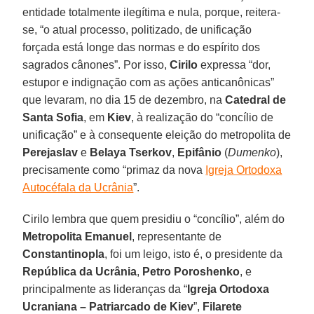
entidade totalmente ilegítima e nula, porque, reitera-
se, “o atual processo, politizado, de unificação
forçada está longe das normas e do espírito dos
sagrados cânones”. Por isso,
Cirilo
expressa “dor,
estupor e indignação com as ações anticanônicas”
que levaram, no dia 15 de dezembro, na
Catedral de
Santa Sofia
, em
Kiev
, à realização do “concílio de
unificação” e à consequente eleição do metropolita de
Perejaslav
e
Belaya Tserkov
,
Epifânio
(
Dumenko
),
precisamente como “primaz da nova
Igreja Ortodoxa
Autocéfala da Ucrânia
”.
Cirilo lembra que quem presidiu o “concílio”, além do
Metropolita Emanuel
, representante de
Constantinopla
, foi um leigo, isto é, o presidente da
República da Ucrânia
,
Petro Poroshenko
, e
principalmente as lideranças da “
Igreja Ortodoxa
Ucraniana – Patriarcado de Kiev
”,
Filarete