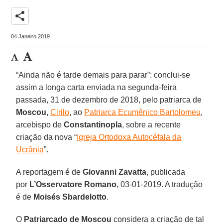
share
04 Janeiro 2019
“Ainda não é tarde demais para parar”: conclui-se
assim a longa carta enviada na segunda-feira
passada, 31 de dezembro de 2018, pelo patriarca de
Moscou
,
Cirilo
, ao
Patriarca Ecumênico Bartolomeu
,
arcebispo de
Constantinopla
, sobre a recente
criação da nova “
Igreja Ortodoxa Autocéfala da
Ucrânia
”.
A reportagem é de
Giovanni Zavatta
, publicada
por
L’Osservatore Romano
, 03-01-2019. A tradução
é de
Moisés Sbardelotto
.
O
Patriarcado de Moscou
considera a criação de tal