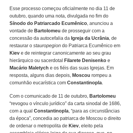
Esse processo começou oficialmente no dia 11 de
outubro, quando uma nota, divulgada no fim do
Sínodo do Patriarcado Ecumênico
, anunciou a
vontade de
Bartolomeu
de prosseguir com a
concessão da autocefalia da
Igreja da Ucrânia
, de
restaurar o
stauropegion
do Patriarca Ecumênico em
Kiev
e de reintegrar canonicamente ao seu grau
hierárquico ou sacerdotal
Filarete Denisenko
e
Macário Maletych
e os fiéis das suas Igrejas. Em
resposta, alguns dias depois,
Moscou
rompeu a
comunhão eucarística com
Constantinopla
.
Com o comunicado de 11 de outubro,
Bartolomeu
“revogou o vínculo jurídico” da carta sinodal de 1686,
com a qual
Constantinopla
, “para as circunstâncias
da época”, concedia ao patriarca de Moscou o direito
de ordenar o metropolita de
Kiev
, eleito pela