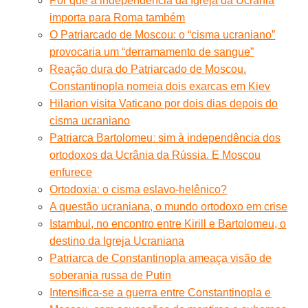
Por que a independência da Igreja da Ucrânia
importa para Roma também
O Patriarcado de Moscou: o “cisma ucraniano”
provocaria um “derramamento de sangue”
Reação dura do Patriarcado de Moscou.
Constantinopla nomeia dois exarcas em Kiev
Hilarion visita Vaticano por dois dias depois do
cisma ucraniano
Patriarca Bartolomeuː sim à independência dos
ortodoxos da Ucrânia da Rússia. E Moscou
enfurece
Ortodoxiaː o cisma eslavo-helênico?
A questão ucraniana, o mundo ortodoxo em crise
Istambul, no encontro entre Kirill e Bartolomeu, o
destino da Igreja Ucraniana
Patriarca de Constantinopla ameaça visão de
soberania russa de Putin
Intensifica-se a guerra entre Constantinopla e