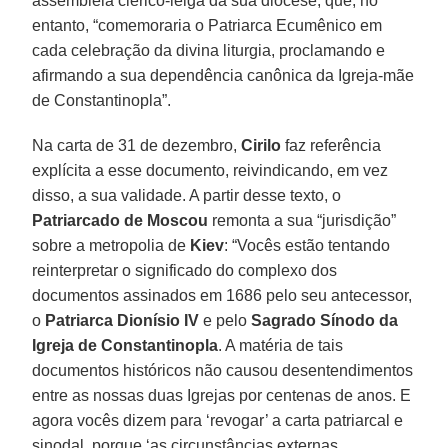
assembleia clérico-leiga da sua diocese, que, no
entanto, “comemoraria o Patriarca Ecumênico em
cada celebração da divina liturgia, proclamando e
afirmando a sua dependência canônica da Igreja-mãe
de Constantinopla”.
Na carta de 31 de dezembro,
Cirilo
faz referência
explícita a esse documento, reivindicando, em vez
disso, a sua validade. A partir desse texto, o
Patriarcado de Moscou
remonta a sua “jurisdição”
sobre a metropolia de
Kiev
: “Vocês estão tentando
reinterpretar o significado do complexo dos
documentos assinados em 1686 pelo seu antecessor,
o
Patriarca Dionísio IV
e pelo
Sagrado Sínodo da
Igreja de Constantinopla
. A matéria de tais
documentos históricos não causou desentendimentos
entre as nossas duas Igrejas por centenas de anos. E
agora vocês dizem para ‘revogar’ a carta patriarcal e
sinodal, porque ‘as circunstâncias externas