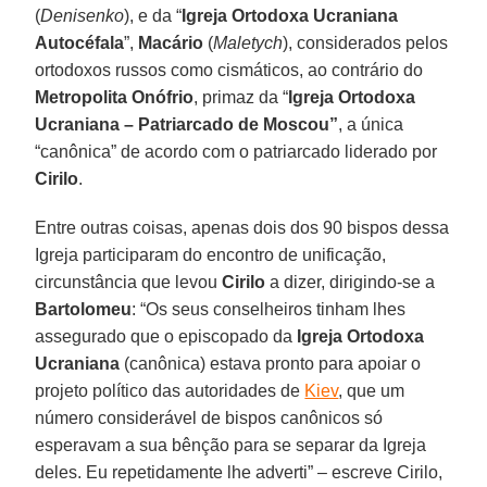
(
Denisenko
), e da “
Igreja Ortodoxa Ucraniana
Autocéfala
”,
Macário
(
Maletych
), considerados pelos
ortodoxos russos como cismáticos, ao contrário do
Metropolita Onófrio
, primaz da “
Igreja Ortodoxa
Ucraniana – Patriarcado de Moscou”
, a única
“canônica” de acordo com o patriarcado liderado por
Cirilo
.
Entre outras coisas, apenas dois dos 90 bispos dessa
Igreja participaram do encontro de unificação,
circunstância que levou
Cirilo
a dizer, dirigindo-se a
Bartolomeu
: “Os seus conselheiros tinham lhes
assegurado que o episcopado da
Igreja Ortodoxa
Ucraniana
(canônica) estava pronto para apoiar o
projeto político das autoridades de
Kiev
, que um
número considerável de bispos canônicos só
esperavam a sua bênção para se separar da Igreja
deles. Eu repetidamente lhe adverti” – escreve Cirilo,