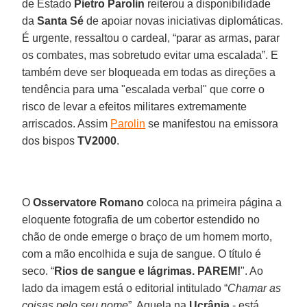
de Estado
Pietro Parolin
reiterou a disponibilidade
da
Santa Sé
de apoiar novas iniciativas diplomáticas.
É urgente, ressaltou o cardeal, “parar as armas, parar
os combates, mas sobretudo evitar uma escalada”. E
também deve ser bloqueada em todas as direções a
tendência para uma "escalada verbal" que corre o
risco de levar a efeitos militares extremamente
arriscados. Assim
Parolin
se manifestou na emissora
dos bispos
TV2000
.
O
Osservatore Romano
coloca na primeira página a
eloquente fotografia de um cobertor estendido no
chão de onde emerge o braço de um homem morto,
com a mão encolhida e suja de sangue. O título é
seco. “
Rios de sangue e lágrimas. PAREM!
". Ao
lado da imagem está o editorial intitulado “
Chamar as
coisas pelo seu nome
”. Aquela na
Ucrânia
- está