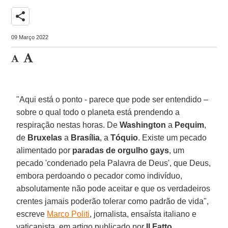
share
09 Março 2022
"Aqui está o ponto - parece que pode ser entendido –
sobre o qual todo o planeta está prendendo a
respiração nestas horas. De
Washington
a
Pequim
,
de
Bruxelas
a
Brasília
, a
Tóquio
. Existe um pecado
alimentado por
paradas de orgulho gays
, um
pecado 'condenado pela Palavra de Deus', que Deus,
embora perdoando o pecador como indivíduo,
absolutamente não pode aceitar e que os verdadeiros
crentes jamais poderão tolerar como padrão de vida",
escreve
Marco Politi
, jornalista, ensaísta italiano e
vaticanista, em artigo publicado por
Il Fatto