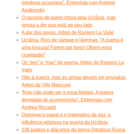
ortodoxa ucraniana”. Entrevista com Antoine
Arjakovsky
O racismo de quem chora pela Ucrânia, mas
ignora a dor que está ao seu lado
A dor dos povos. Artigo de Raniero La Valle
Ucrânia. Rios de sangue e lágrimas. “A guerra é
uma loucura! Parem por favor! Olhem essa
crueldade!”
Os “ses” e “mas” da guerra. Artigo de Raniero La
Valle
Não à guerra, mas as armas devem ser enviadas.
Artigo de Vito Mancuso
“Kiev não pode ser a nova Aleppo. A guerra
derrotada do ecumenismo”. Entrevista com
Andrea Riccardi
Diplomacia papal e o imperativo da paz: a
influência religiosa na guerra da Ucrânia
236 padres e diáconos da Igreja Ortodoxa Russa