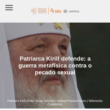
Patriarca Kirill defende: a
guerra metafísica contra o
pecado sexual
Patriarca Kirill (Foto: Serge Serebro | Vitebsk Popular News | Wikimedia
Commons)