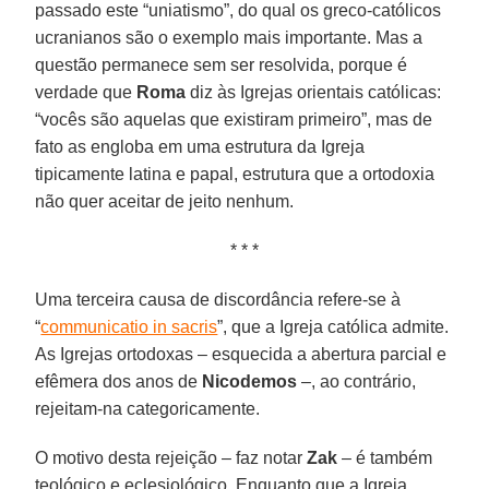
passado este “uniatismo”, do qual os greco-católicos
ucranianos são o exemplo mais importante. Mas a
questão permanece sem ser resolvida, porque é
verdade que
Roma
diz às Igrejas orientais católicas:
“vocês são aquelas que existiram primeiro”, mas de
fato as engloba em uma estrutura da Igreja
tipicamente latina e papal, estrutura que a ortodoxia
não quer aceitar de jeito nenhum.
* * *
Uma terceira causa de discordância refere-se à
“
communicatio in sacris
”, que a Igreja católica admite.
As Igrejas ortodoxas – esquecida a abertura parcial e
efêmera dos anos de
Nicodemos
–, ao contrário,
rejeitam-na categoricamente.
O motivo desta rejeição – faz notar
Zak
– é também
teológico e eclesiológico. Enquanto que a Igreja