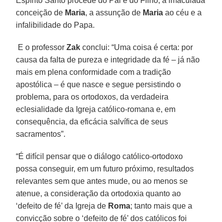
Espírito Santo procede do Pai e do Filho, a imaculada
conceição de
Maria
, a assunção de
Maria
ao céu e a
infalibilidade do Papa.
E o professor
Zak
conclui: “Uma coisa é certa: por
causa da falta de pureza e integridade da fé – já não
mais em plena conformidade com a tradição
apostólica – é que nasce e segue persistindo o
problema, para os ortodoxos, da verdadeira
eclesialidade da Igreja católico-romana e, em
consequência, da eficácia salvífica de seus
sacramentos”.
“É difícil pensar que o diálogo católico-ortodoxo
possa conseguir, em um futuro próximo, resultados
relevantes sem que antes mude, ou ao menos se
atenue, a consideração da ortodoxia quanto ao
‘defeito de fé’ da Igreja de
Roma
; tanto mais que a
convicção sobre o ‘defeito de fé’ dos católicos foi