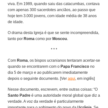
viva. Em 1989, quando saiu das catacumbas, contava
com apenas 300 sacerdotes anciãos, ao passo que
hoje tem 3.000 jovens, com idade média de 38 anos
de idade.
O drama desta Igreja é que se sente incompreendida,
tanto por
Roma
como por
Moscou
.
* * *
Com
Roma
, os bispos ucranianos tentaram acertar-se
quando se encontrarem com o
Papa Francisco
no
dia 5 de março e ao publicarem imediatamente
depois o seguinte documento. [Ver
aqui
, em inglês]
Nesse documento, escrevem, entre outras coisas: “O
Santo Padre
é uma autoridade moral global que diz a
verdade. A voz da verdade é particularmente
importante para o sofrimento do povo da
Ucrânia
. Se