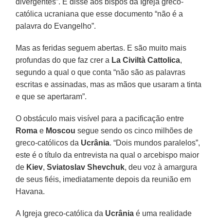
divergentes”. E disse aos bispos da Igreja greco-
católica ucraniana que esse documento “não é a
palavra do Evangelho”.
Mas as feridas seguem abertas. E são muito mais
profundas do que faz crer a
La Civiltà Cattolica
,
segundo a qual o que conta “não são as palavras
escritas e assinadas, mas as mãos que usaram a tinta
e que se apertaram”.
O obstáculo mais visível para a pacificação entre
Roma
e
Moscou
segue sendo os cinco milhões de
greco-católicos da
Ucrânia
. “Dois mundos paralelos”,
este é o título da entrevista na qual o arcebispo maior
de
Kiev
,
Sviatoslav Shevchuk
, deu voz à amargura
de seus fiéis, imediatamente depois da reunião em
Havana.
A Igreja greco-católica da
Ucrânia
é uma realidade