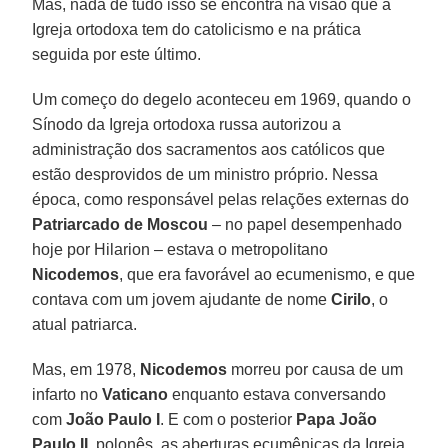
Mas, nada de tudo isso se encontra na visão que a
Igreja ortodoxa tem do catolicismo e na prática
seguida por este último.
Um começo do degelo aconteceu em 1969, quando o
Sínodo da Igreja ortodoxa russa autorizou a
administração dos sacramentos aos católicos que
estão desprovidos de um ministro próprio. Nessa
época, como responsável pelas relações externas do
Patriarcado de Moscou
– no papel desempenhado
hoje por Hilarion – estava o metropolitano
Nicodemos
, que era favorável ao ecumenismo, e que
contava com um jovem ajudante de nome
Cirilo
, o
atual patriarca.
Mas, em 1978,
Nicodemos
morreu por causa de um
infarto no
Vaticano
enquanto estava conversando
com
João Paulo I
. E com o posterior
Papa João
Paulo II
, polonês, as aberturas ecumênicas da Igreja