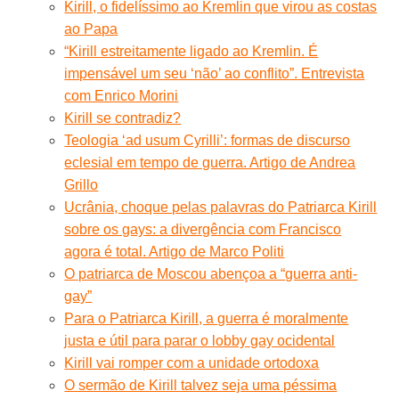
Kirill, o fidelíssimo ao Kremlin que virou as costas
ao Papa
“Kirill estreitamente ligado ao Kremlin. É
impensável um seu ‘não’ ao conflito”. Entrevista
com Enrico Morini
Kirill se contradiz?
Teologia ‘ad usum Cyrilli’: formas de discurso
eclesial em tempo de guerra. Artigo de Andrea
Grillo
Ucrânia, choque pelas palavras do Patriarca Kirill
sobre os gays: a divergência com Francisco
agora é total. Artigo de Marco Politi
O patriarca de Moscou abençoa a “guerra anti-
gay”
Para o Patriarca Kirill, a guerra é moralmente
justa e útil para parar o lobby gay ocidental
Kirill vai romper com a unidade ortodoxa
O sermão de Kirill talvez seja uma péssima