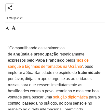
share
11 Março 2022
"Compartilhando os sentimentos
de
angústia
e
preocupação
repetidamente
expressos pelo
Papa Francisco
pelos '
rios de
sangue e lágrimas derramados na Ucrânia
', ouso
implorar a Sua Santidade no espírito de
fraternidade
:
por favor, dirija um apelo urgente às autoridades
russas para que cessem imediatamente as
hostilidades contra o povo ucraniano e mostrem boa
vontade para buscar uma
solução diplomática
para o
conflito, baseada no diálogo, no bom senso e no
respeito ao direito internacional, permitindo