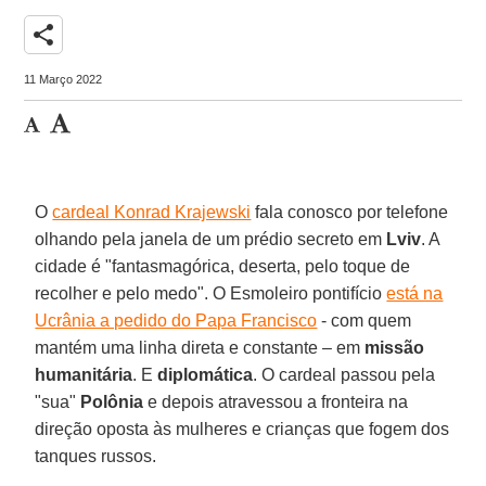
share
11 Março 2022
O
cardeal Konrad Krajewski
fala conosco por telefone
olhando pela janela de um prédio secreto em
Lviv
. A
cidade é "fantasmagórica, deserta, pelo toque de
recolher e pelo medo". O Esmoleiro pontifício
está na
Ucrânia a pedido do Papa Francisco
- com quem
mantém uma linha direta e constante – em
missão
humanitária
. E
diplomática
. O cardeal passou pela
"sua"
Polônia
e depois atravessou a fronteira na
direção oposta às mulheres e crianças que fogem dos
tanques russos.