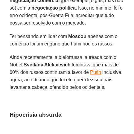
negociação comercial
(por exemplo, o gás, mas não
só) com a
negociação política
. Isso, no mínimo, foi o
erro ocidental pós-Guerra Fria: acreditar que tudo
possa ser resolvido com o mercado.
Ter pensando em lidar com
Moscou
apenas com o
comércio foi um engano que humilhou os russos.
Ainda recentemente, a bielorrussa laureada com o
Nobel
Svetlana Aleksievich
lembrava que mais de
60% dos russos continuam a favor de
Putin
inclusive
agora, acreditando que foi ele quem fez seu país
levantar a cabeça, ofendido pelos ocidentais.
Hipocrisia absurda