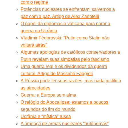
com o regime
Potências nucleares se enfrentam: salvemos a
paz com a paz. Artigo de Alex Zanotelli
O papel da diplomacia vaticana para parar a
guerra na Ucrânia
Vladimir Fédorovski: “Putin como Stalin não
voltará atrás”
Algumas apologias de católicos conservadores a
Putin revelam suas simpatias pelo fascismo
Uma guerra real e os dividendos da guerra
cultural. Artigo de Massimo Faggioli
A Rússia pode ter suas razões, mas nada justifica
as atrocidades
Guerra: a Europa sem alma
O relógio do Apocalipse: estamos a poucos
segundos do fim do mundo
Ucrânia e “mística” russa
A ameaça de armas nucleares “autônomas”