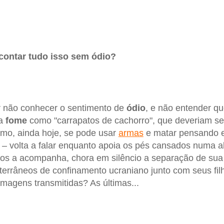
ontar tudo isso sem ódio?
 não conhecer o sentimento de
ódio
, e não entender q
a
fome
como "carrapatos de cachorro", que deveriam se
mo, ainda hoje, se pode usar
armas
e matar pensando e
a – volta a falar enquanto apoia os pés cansados numa 
os a acompanha, chora em silêncio a separação de sua 
rrâneos de confinamento ucraniano junto com seus filh
imagens transmitidas? As últimas...