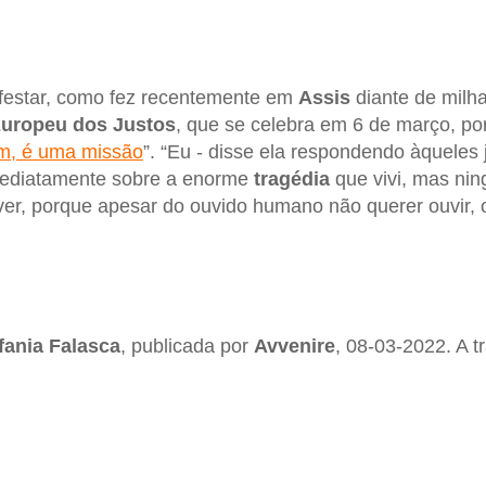
ifestar, como fez recentemente em
Assis
diante de milh
Europeu dos Justos
, que se celebra em 6 de março, po
m, é uma missão
”. “Eu - disse ela respondendo àquele
imediatamente sobre a enorme
tragédia
que vivi, mas nin
ever, porque apesar do ouvido humano não querer ouvir, 
fania Falasca
, publicada por
Avvenire
, 08-03-2022. A 