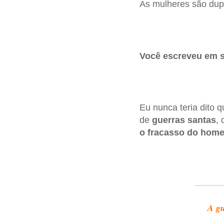
As mulheres são dupl
Você escreveu em su
Eu nunca teria dito 
de
guerras santas
,
o fracasso do hom
A gu