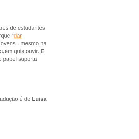
ares de estudantes
rque “
dar
s jovens - mesmo na
guém quis ouvir. E
o papel suporta
tradução é de
Luisa