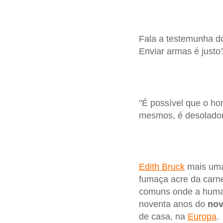
Fala a testemunha 
Enviar armas é justo
"É possível que o h
mesmos, é desolador,
Edith Bruck
mais uma 
fumaça acre da carn
comuns onde a human
noventa anos do
nov
de casa, na
Europa
.