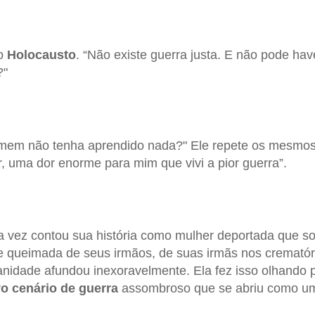
do
Holocausto
. “Não existe guerra justa. E não pode have
?"
omem não tenha aprendido nada?" Ele repete os mesmos
 uma dor enorme para mim que vivi a pior guerra”.
vez contou sua história como mulher deportada que sob
e queimada de seus irmãos, de suas irmãs nos crematór
idade afundou inexoravelmente. Ela fez isso olhando 
o cenário de guerra
assombroso que se abriu como um