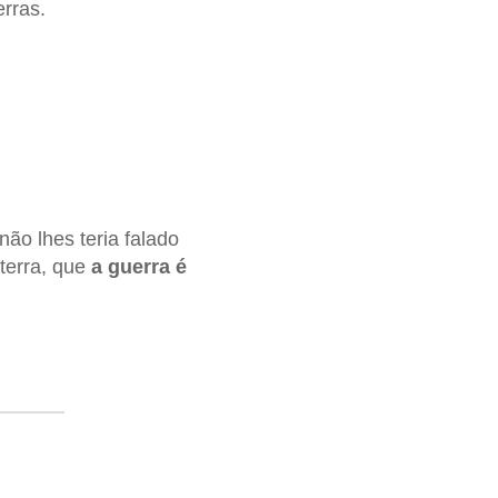
rras.
ão lhes teria falado
 terra, que
a guerra é