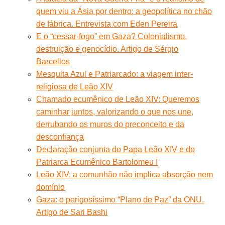
quem viu a Ásia por dentro: a geopolítica no chão
de fábrica. Entrevista com Eden Pereira
E o “cessar-fogo” em Gaza? Colonialismo,
destruição e genocídio. Artigo de Sérgio
Barcellos
Mesquita Azul e Patriarcado: a viagem inter-
religiosa de Leão XIV
Chamado ecumênico de Leão XIV: Queremos
caminhar juntos, valorizando o que nos une,
derrubando os muros do preconceito e da
desconfiança
Declaração conjunta do Papa Leão XIV e do
Patriarca Ecumênico Bartolomeu I
Leão XIV: a comunhão não implica absorção nem
domínio
Gaza: o perigosíssimo “Plano de Paz” da ONU.
Artigo de Sari Bashi