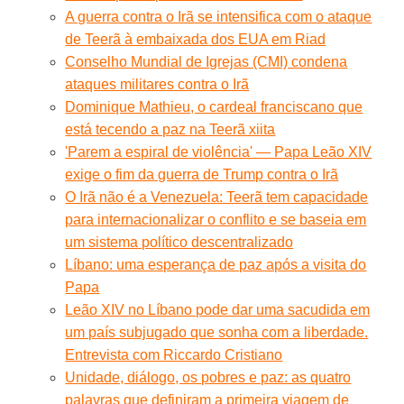
A guerra contra o Irã se intensifica com o ataque
de Teerã à embaixada dos EUA em Riad
Conselho Mundial de Igrejas (CMI) condena
ataques militares contra o Irã
Dominique Mathieu, o cardeal franciscano que
está tecendo a paz na Teerã xiita
'Parem a espiral de violência' — Papa Leão XIV
exige o fim da guerra de Trump contra o Irã
O Irã não é a Venezuela: Teerã tem capacidade
para internacionalizar o conflito e se baseia em
um sistema político descentralizado
Líbano: uma esperança de paz após a visita do
Papa
Leão XIV no Líbano pode dar uma sacudida em
um país subjugado que sonha com a liberdade.
Entrevista com Riccardo Cristiano
Unidade, diálogo, os pobres e paz: as quatro
palavras que definiram a primeira viagem de