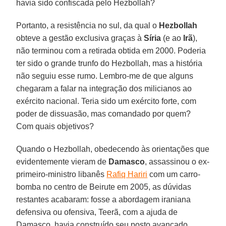
havia sido confiscada pelo Hezbollah?
Portanto, a resistência no sul, da qual o
Hezbollah
obteve a gestão exclusiva graças à
Síria
(e ao
Irã
),
não terminou com a retirada obtida em 2000. Poderia
ter sido o grande trunfo do Hezbollah, mas a história
não seguiu esse rumo. Lembro-me de que alguns
chegaram a falar na integração dos milicianos ao
exército nacional. Teria sido um exército forte, com
poder de dissuasão, mas comandado por quem?
Com quais objetivos?
Quando o Hezbollah, obedecendo às orientações que
evidentemente vieram de
Damasco
, assassinou o ex-
primeiro-ministro libanês
Rafiq Hariri
com um carro-
bomba no centro de Beirute em 2005, as dúvidas
restantes acabaram: fosse a abordagem iraniana
defensiva ou ofensiva, Teerã, com a ajuda de
Damasco, havia construído seu posto avançado