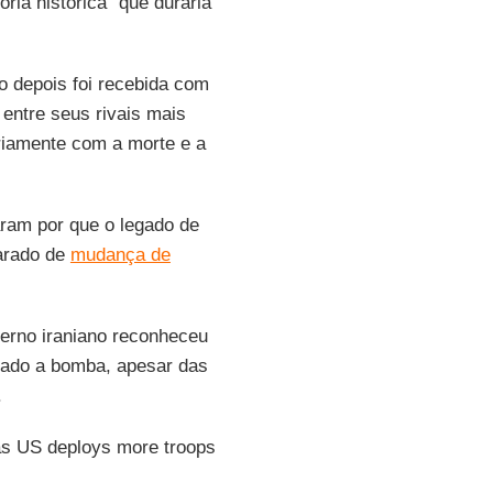
ia histórica" ​​que duraria
 depois foi recebida com
entre seus rivais mais
ariamente com a morte e a
ram por que o legado de
larado de
mudança de
erno iraniano reconheceu
ado a bomba, apesar das
.
n as US deploys more troops