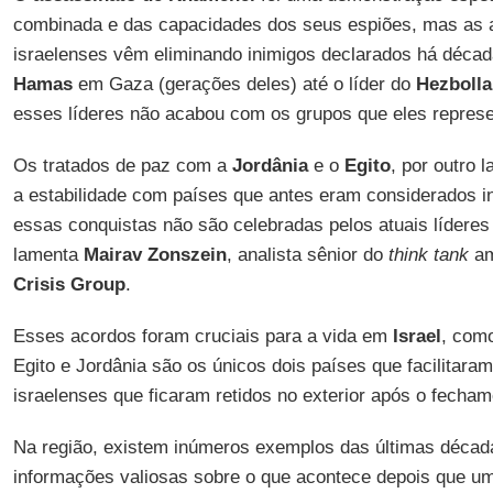
combinada e das capacidades dos seus espiões, mas as a
israelenses vêm eliminando inimigos declarados há déca
Hamas
em Gaza (gerações deles) até o líder do
Hezboll
esses líderes não acabou com os grupos que eles repres
Os tratados de paz com a
Jordânia
e o
Egito
, por outro 
a estabilidade com países que antes eram considerados in
essas conquistas não são celebradas pelos atuais líderes
lamenta
Mairav ​​Zonszein
, analista sênior do
think tank
am
Crisis Group
.
Esses acordos foram cruciais para a vida em
Israel
, como
Egito e Jordânia são os únicos dois países que facilitara
israelenses que ficaram retidos no exterior após o fecha
Na região, existem inúmeros exemplos das últimas déca
informações valiosas sobre o que acontece depois que um