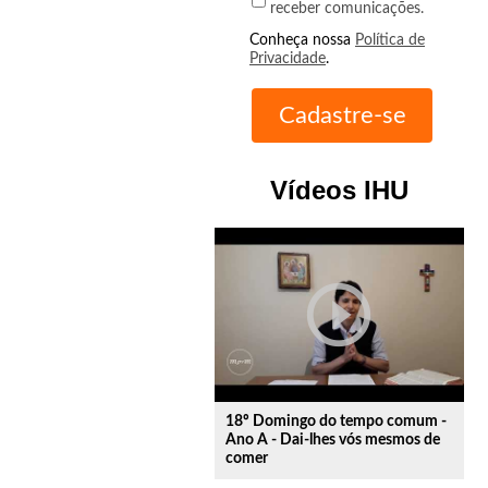
receber comunicações.
Conheça nossa
Política de
Privacidade
.
Vídeos IHU
play_circle_outline
18º Domingo do tempo comum -
Ano A - Dai-lhes vós mesmos de
comer