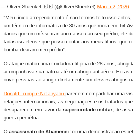
— Oliver Stuenkel 🇧🇷 (@OliverStuenkel)
March 2, 2026
“Meu único arrependimento é não termos feito isso antes,
um técnico de informática de 30 anos que mora em
Tel Av
danos que um míssil iraniano causou ao seu prédio, ele 
fadas israelense que posso contar aos meus filhos: que o 
bombardearam meu prédio”.
O ataque matou uma cuidadora filipina de 28 anos, atingid
acompanhava sua patroa até um abrigo antiaéreo. Horas 
nove pessoas ao atingir diretamente um desses abrigos n
Donald Trump e Netanyahu
parecem compartilhar uma vis
relações internacionais, as negociações e os tratados qu
desaparecem em favor da
superioridade militar
, de assa
guerra perpétua.
O
assassinato de Khamenei
foi uma demonstração espeta