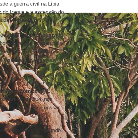
de a guerra civil na Líbia
o do Iraque e a ascensão do
ddam Hussein
em 2003.
ações de
Trump
e
Netanyahu
m por mudanças em seu país.
que importa para eles é o
e libertarem desse regime
e o uso do poder militar por
, observa
Zonszein
. “É
so. Parece-me que, nos
ez menos interesse nessas
 ao
militarismo
é resultado