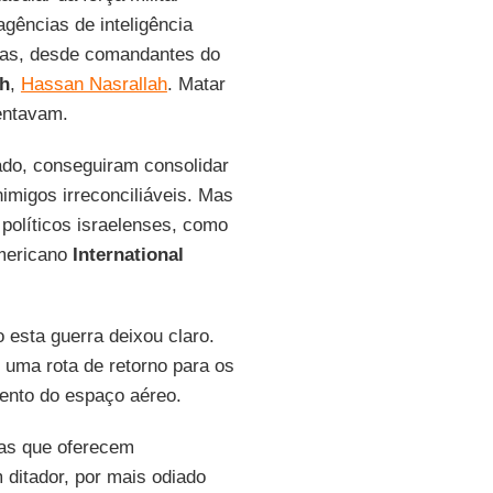
gências de inteligência
das, desde comandantes do
ah
,
Hassan Nasrallah
. Matar
entavam.
lado, conseguiram consolidar
imigos irreconciliáveis. Mas
 políticos israelenses, como
ericano
International
 esta guerra deixou claro.
m uma rota de retorno para os
mento do espaço aéreo.
das que oferecem
 ditador, por mais odiado