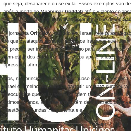
que seja, desaparece ou se exila. Esses exemplos vão des
após a morte de
Muammar Gaddafi
até o violento colaps
Estado Islâmico após a invasão americana que depôs
Sa
O jornalista
Orly Noy
, nascido em Israel, rejeita as aleg
de que os ataques visavam apoiar os iranianos que luta
"É preciso ser incrivelmente ingênuo para acreditar que o 
bem-estar dos cidadãos iranianos ou apoiar a luta para s
opressor", afirma.
Mas, nas principais plataformas, quase não se questiona s
Israel é a melhor maneira de garantir uma paz duradoura
preocupante que os israelenses falem tão pouco sobre is
últimos 20 anos, os israelenses têm demonstrado cada v
questões profundas”, argumenta ele.
O apoio público