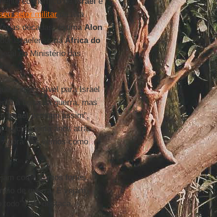
imento econômico de
Israel
e
eu setor militar
de alta
últimas décadas, estima
Alon
dor israelense na
África do
geral do Ministério das
res.
ue é impossível para Israel
nte à beira da guerra, mas
em
Israel
pensam assim”,
a ou cinquenta anos atrás,
. Agora nos vemos como
ejam como somos fortes.
eio de guerra. E vejam
odo’”, ele destaca.