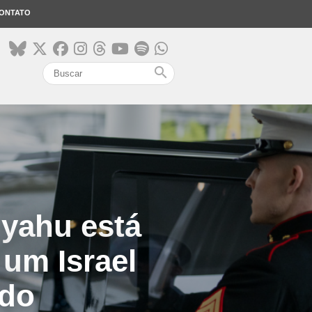
ONTATO
search
nyahu está
um Israel
ado