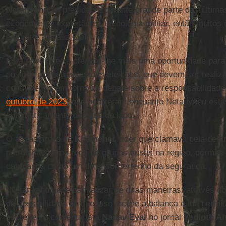
Netanyahu
foi presidente durante grande parte das últim
econômica e explosão da tecnologia militar, então muitos 
em parte”, avalia
Liel
.
Esta nova guerra oferece-lhe mais uma oportunidade para 
posição política antes das eleições, que devem ser realiz
controvérsia em torno do debate sobre a responsabilidad
outubro de 2023
, que ocorreram enquanto Netanyahu esta
automaticamente deixada de lado.
O assassinato de
Khamenei
, líder que clamava pela destr
patrocinava uma rede de grupos hostis na região, permite
campanha como um defensor ferrenho da segurança.
“Netanyahu pode capitalizar de duas maneiras: através do 
da possibilidade de que isso incline a balança e lhe permi
escreveu o comentarista
Nadav Eyal
no jornal
Yedioth A