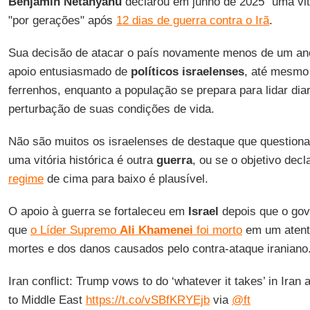
Benjamin Netanyahu
declarou em junho de 2025 "uma vitór
"por gerações" após
12 dias de guerra contra o Irã
.
Sua decisão de atacar o país novamente menos de um ano
apoio entusiasmado de
políticos israelenses
, até mesmo 
ferrenhos, enquanto a população se prepara para lidar di
perturbação de suas condições de vida.
Não são muitos os israelenses de destaque que questiona
uma vitória histórica é outra
guerra
, ou se o objetivo dec
regime
de cima para baixo é plausível.
O apoio à guerra se fortaleceu em
Israel
depois que o gov
que
o Líder Supremo
Ali Khamenei
foi morto
em um atent
mortes e dos danos causados ​​pelo contra-ataque iraniano
Iran conflict: Trump vows to do ‘whatever it takes’ in Ira
to Middle East
https://t.co/vSBfKRYEjb
via
@ft