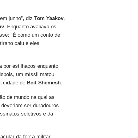
 em junho”, diz
Tom Yaakov
,
iv
. Enquanto avaliava os
disse: “É como um conto de
tirano caiu e eles
a por estilhaços enquanto
depois, um míssil matou
a cidade de
Beit Shemesh
.
ão de mundo na qual as
e deveriam ser duradouros
ssinatos seletivos e da
cular da força militar