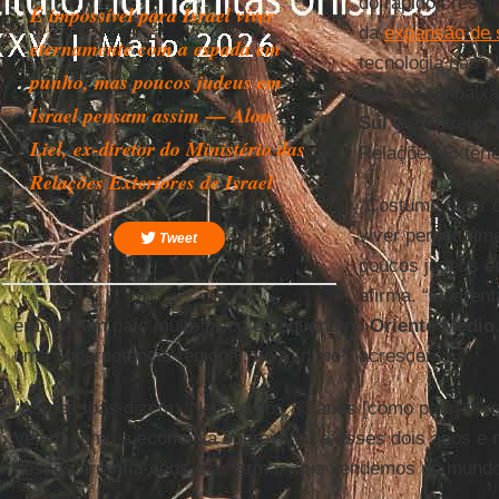
do rápido cresc
É impossível para Israel viver
da
expansão de s
eternamente com a espada em
tecnologia nas 
punho, mas poucos judeus em
Liel
, ex-embaixa
Israel pensam assim — Alon
Sul
e ex-diretor-
Liel, ex-diretor do Ministério das
Relações Exterio
Relações Exteriores de Israel
“Costumo dizer q
viver perpetuame
Tweet
poucos judeus 
afirma. “Quarent
éramos um país muito fraco e pequeno no
Oriente Médio
uma superpotência regional, no mínimo”, acrescenta.
“As pessoas dizem: ‘Nem temos 80 anos [como país] e v
Vejam como a economia sobreviveu a esses dois anos e m
nossos arranha-céus e as armas que vendemos no mundo t