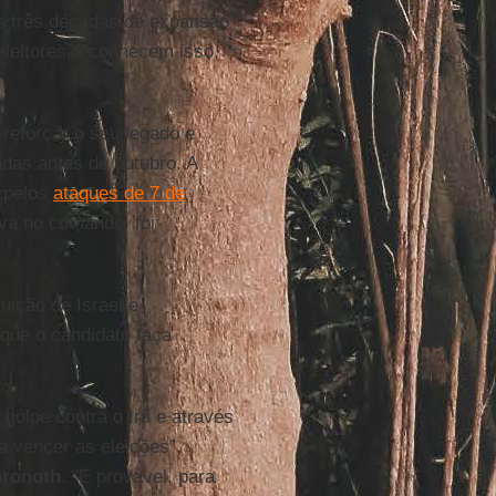
as três décadas de expansão
eleitores reconhecem isso,
reforçar o seu legado e
adas antes de outubro. A
e pelos
ataques de 7 de
va no comando, foi
uição de Israel e
 que o candidato faça
golpe contra o Irã e através
ta vencer as eleições”,
hronoth
. “É provável, para