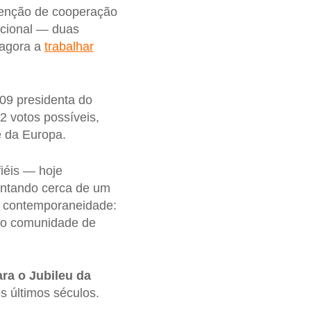
tenção de cooperação
nacional — duas
 agora a
trabalhar
009 presidenta do
 votos possíveis,
e da Europa.
iéis — hoje
sentando cerca de um
e contemporaneidade:
omo comunidade de
ra o Jubileu da
s últimos séculos.