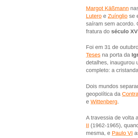
Margot Käßmann
nas
Lutero
e
Zuínglio
se 
saíram sem acordo. O
fratura do
século XV
Foi em 31 de outubr
Teses
na porta da
Ig
detalhes, inaugurou
completo: a cristanda
Dois mundos separa
geopolítica da
Contr
e
Wittenberg
.
A travessia de volta
II
(1962-1965), quan
mesma, e
Paulo VI
as