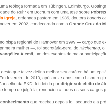
e uma teóloga formada em Tübingen, Edimburgo, Götting
rsidade do Ruhr em Bochum com uma tese sobre
Pobrez
a Igreja
, ordenada pastora em 1985, doutora
honoris c
nnover em 2002, condecorada com a
Grande Cruz do Mé
mo bispa regional de Hannover em 1999 — cargo que e
imeira mulher —, foi secretária-geral do
Kirchentag
, o
Evangélica Alemã
, um dos eventos de maior participaç
o gesto que talvez defina melhor seu caráter, há um epis
Em fevereiro de 2010, após onze anos como bispa regi
Conselho da EKD, foi detida por
dirigir sob efeito de ál
se tempo de julgá-la, renunciou a todos os seus cargos p
econhecimento
que recebeu depois foi, segundo ela pró