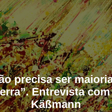
ão precisa ser maiori
terra”. Entrevista co
Käßmann