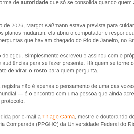
forma de
autoridade
que só se consolida quando quem 
de 2026, Margot Käßmann estava prevista para cuidar
os planos mudaram, ela abriu o computador e respond
perguntas que haviam chegado do Rio de Janeiro, no Bra
o delegou. Simplesmente escreveu e assinou com o pró
e audiências para se fazer presente. Há quem se torne
 ato de
virar o rosto
para quem pergunta.
ta registra não é apenas o pensamento de uma das voze
undial — é o encontro com uma pessoa que ainda acred
 protocolo.
edida por e-mail a
Thiago Gama
, mestre e doutorando d
ia Comparada (PPGHC) da Universidade Federal do Rio