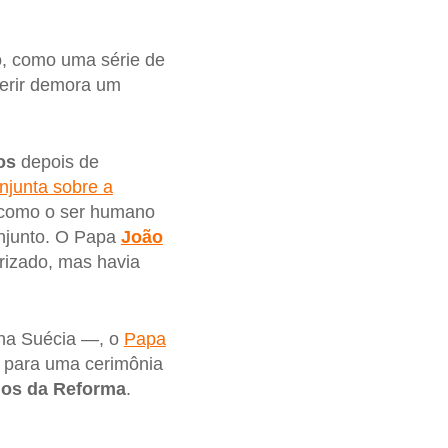
io, como uma série de
erir demora um
os
depois de
njunta sobre a
como o ser humano
njunto. O Papa
João
rizado, mas havia
 na Suécia —, o
Papa
para uma cerimônia
nos da Reforma
.