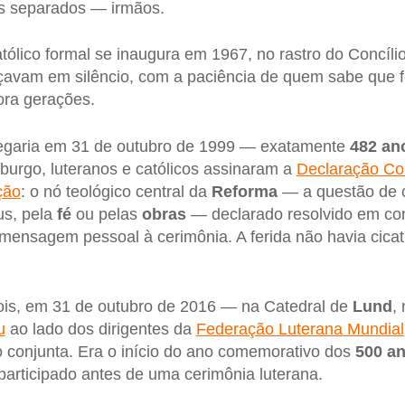
s separados — irmãos.
atólico formal se inaugura em 1967, no rastro do Concíl
avam em silêncio, com a paciência de quem sabe que f
ora gerações.
egaria em 31 de outubro de 1999 — exatamente
482 an
urgo, luteranos e católicos assinaram a
Declaração Co
ção
: o nó teológico central da
Reforma
— a questão de 
us, pela
fé
ou pelas
obras
— declarado resolvido em co
ensagem pessoal à cerimônia. A ferida não havia cicat
is, em 31 de outubro de 2016 — na Catedral de
Lund
,
u
ao lado dos dirigentes da
Federação Luterana Mundial
 conjunta. Era o início do ano comemorativo dos
500 a
participado antes de uma cerimônia luterana.