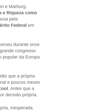
en e Marburg,
a e Riqueza como
ausa
pela
rito Federal
em
xerceu durante onze
 grande congresso
ão popular da Europa
ódio que a própria
onal e poucos meses
cool
. Antes que a
or decisão própria.
pria, inesperada.