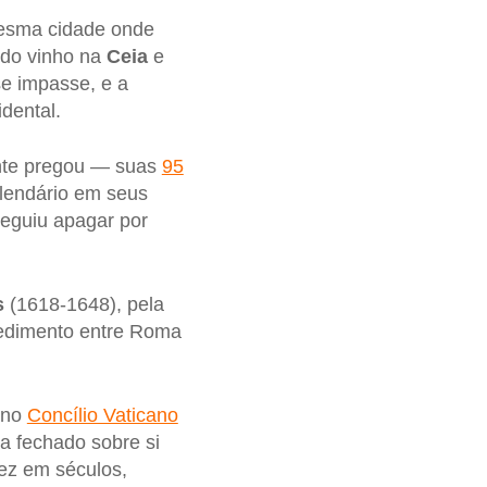
sma cidade onde
 do vinho na
Ceia
e
e impasse, e a
idental.
te pregou — suas
95
 lendário em seus
eguiu apagar por
s
(1618-1648), pela
sedimento entre Roma
 no
Concílio Vaticano
a fechado sobre si
vez em séculos,