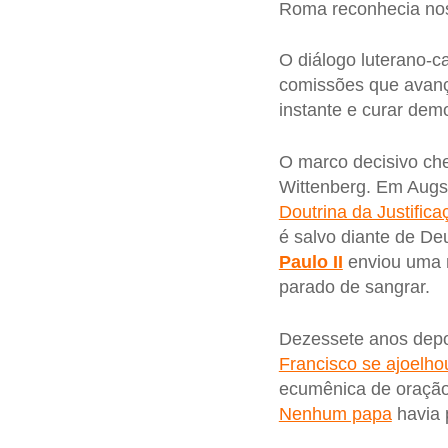
Roma reconhecia no
O diálogo luterano-c
comissões que avanç
instante e curar dem
O marco decisivo ch
Wittenberg. Em Augsb
Doutrina da Justifica
é salvo diante de De
Paulo II
enviou uma m
parado de sangrar.
Dezessete anos depo
Francisco se ajoelho
ecumênica de oração
Nenhum papa
havia 