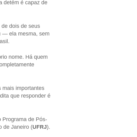
a detém é capaz de
 de dois de seus
eu — ela mesma, sem
sil.
prio nome. Há quem
 completamente
s mais importantes
ita que responder é
o Programa de Pós-
 de Janeiro (
UFRJ
).