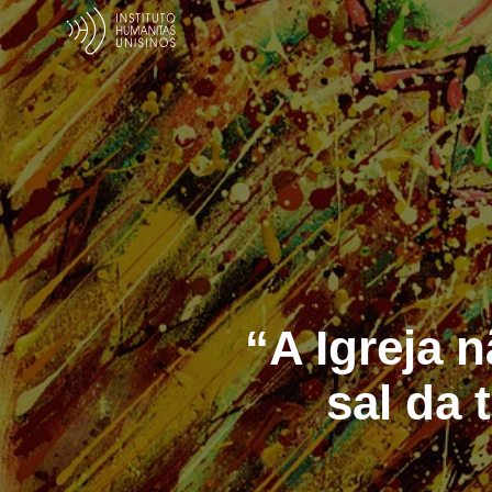
“A Igreja n
sal da 