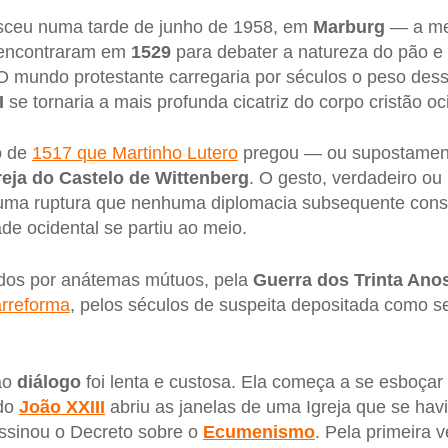
ceu numa tarde de junho de 1958, em
Marburg
— a me
encontraram em
1529
para debater a natureza do pão e
 mundo protestante carregaria por séculos o peso dess
I
se tornaria a mais profunda cicatriz do corpo cristão oc
o de
1517 que Martinho Lutero
pregou — ou supostamen
reja do Castelo de Wittenberg
. O gesto, verdadeiro ou
 uma ruptura que nenhuma diplomacia subsequente cons
de ocidental se partiu ao meio.
dos por anátemas mútuos, pela
Guerra dos Trinta Ano
arreforma
, pelos séculos de suspeita depositada como 
 ao
diálogo
foi lenta e custosa. Ela começa a se esboçar
do
João XXIII
abriu as janelas de uma Igreja que se havi
sinou o Decreto sobre o
Ecumenismo
. Pela primeira 