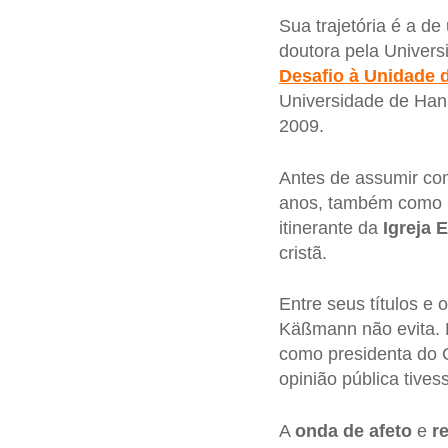
Sua trajetória é a d
doutora pela Unive
Desafio à Unidade d
Universidade de Ha
2009.
Antes de assumir co
anos, também como pr
itinerante da
Igreja 
cristã.
Entre seus títulos e 
Käßmann não evita. 
como presidenta do 
opinião pública tives
A
onda de afeto
e
r