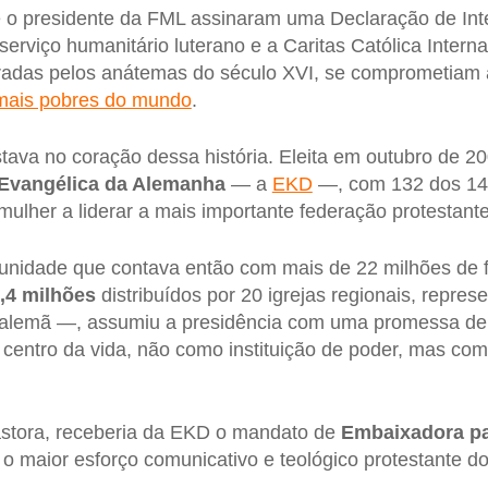
 o presidente da FML assinaram uma Declaração de In
 serviço humanitário luterano e a Caritas Católica Inter
aradas pelos anátemas do século XVI, se comprometiam
 mais pobres do mundo
.
tava no coração dessa história. Eleita em outubro de 2
 Evangélica da Alemanha
— a
EKD
—, com 132 dos 142
 mulher a liderar a mais importante federação protestant
unidade que contava então com mais de 22 milhões de f
,4 milhões
distribuídos por 20 igrejas regionais, repre
 alemã —, assumiu a presidência com uma promessa d
 o centro da vida, não como instituição de poder, mas c
stora, receberia da EKD o mandato de
Embaixadora pa
 maior esforço comunicativo e teológico protestante do