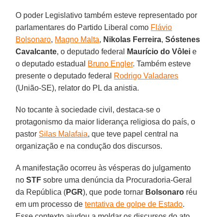
O poder Legislativo também esteve representado por
parlamentares do Partido Liberal como
Flávio
Bolsonaro
,
Magno Malta
,
Nikolas Ferreira
,
Sóstenes
Cavalcante
, o deputado federal
Maurício do Vôlei
e
o deputado estadual
Bruno Engler
. Também esteve
presente o deputado federal
Rodrigo Valadares
(União-SE), relator do PL da anistia.
No tocante à sociedade civil, destaca-se o
protagonismo da maior liderança religiosa do país, o
pastor
Silas Malafaia
, que teve papel central na
organização e na condução dos discursos.
A manifestação ocorreu às vésperas do julgamento
no
STF
sobre uma denúncia da Procuradoria-Geral
da República (
PGR
), que pode tornar
Bolsonaro
réu
em um processo de
tentativa de golpe de Estado
.
Esse contexto ajudou a moldar os discursos do ato,