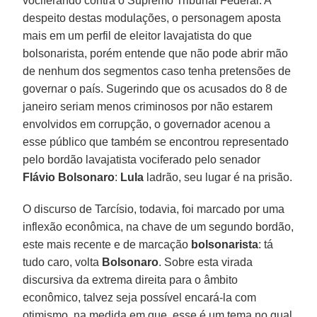
vociferando contra o Supremo Tribunal Federal. A
despeito destas modulações, o personagem aposta
mais em um perfil de eleitor lavajatista do que
bolsonarista, porém entende que não pode abrir mão
de nenhum dos segmentos caso tenha pretensões de
governar o país. Sugerindo que os acusados do 8 de
janeiro seriam menos criminosos por não estarem
envolvidos em corrupção, o governador acenou a
esse público que também se encontrou representado
pelo bordão lavajatista vociferado pelo senador
Flávio Bolsonaro
:
Lula
ladrão, seu lugar é na prisão.
O discurso de Tarcísio, todavia, foi marcado por uma
inflexão econômica, na chave de um segundo bordão,
este mais recente e de marcação
bolsonarista
: tá
tudo caro, volta
Bolsonaro
. Sobre esta virada
discursiva da extrema direita para o âmbito
econômico, talvez seja possível encará-la com
otimismo, na medida em que, esse é um tema no qual