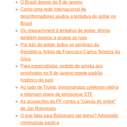
O Brasil depois do 8 de janeiro
Como uma rede internacional de
desinformadores ajudou a tentativa de golpe no
Brasil
Do impeachment à tentativa de golpe, direita
também passou a ocupar as ruas
Por trás do golpe: todos os generais da
República. Artigo de Francisco Carlos Teixeira da
Silva
Para especialistas, pedido de anistia aos
envolvidos no 8 de janeiro repete padrão
histórico do país
Ao lado de Trump, bolsonaristas celebram vitória
e retomam plano de pressionar STF
As acusações da PF contra a “cúpula do golpe”
de Jair Bolsonaro
O que falta para Bolsonaro ser preso? Advogado
criminalista explica