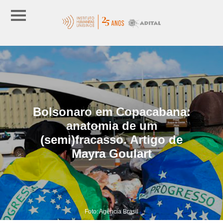
Bolsonaro em Copacabana:
anatomia de um
(semi)fracasso. Artigo de
Mayra Goulart
Foto: Agência Brasil