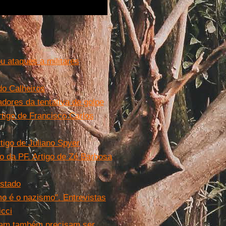
ou ataques a militares
do Calheiros
iadores da tentativa de golpe
rtigo de Francisco Carlos
tigo de Juliano Spyer
o da PF. Artigo de Zé Barbosa
Estado
mo é o nazismo". Entrevistas
cci
aram também precisam ser