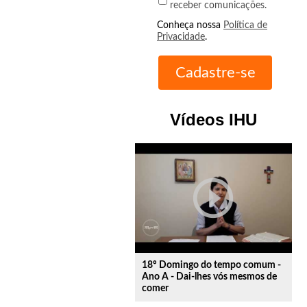
receber comunicações.
Conheça nossa
Política de
Privacidade
.
Vídeos IHU
play_circle_outline
18º Domingo do tempo comum -
Ano A - Dai-lhes vós mesmos de
comer