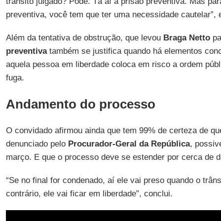
trânsito julgado? Pode. Tá aí a prisão preventiva. Mas pa
preventiva, você tem que ter uma necessidade cautelar”, e
Além da tentativa de obstrução, que levou
Braga Netto
pa
preventiva
também se justifica quando há elementos con
aquela pessoa em liberdade coloca em risco a ordem públ
fuga.
Andamento do processo
O convidado afirmou ainda que tem 99% de certeza de q
denunciado pelo
Procurador-Geral da República
, possiv
março. E que o processo deve se estender por cerca de d
“Se no final for condenado, aí ele vai preso quando o trân
contrário, ele vai ficar em liberdade”, conclui.