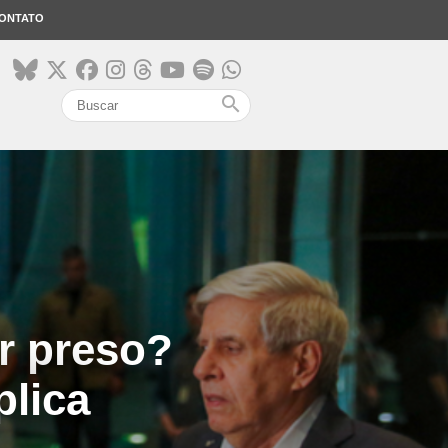
ONTATO
search
er preso?
plica