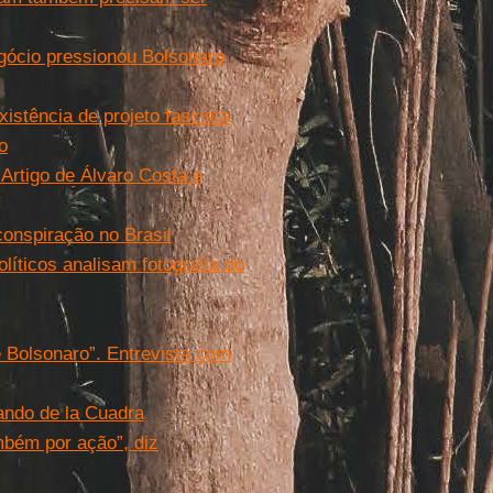
gócio pressionou Bolsonaro
istência de projeto fascista
o
Artigo de Álvaro Costa e
conspiração no Brasil
líticos analisam fotografia do
e Bolsonaro”. Entrevista com
ando de la Cuadra
mbém por ação”, diz