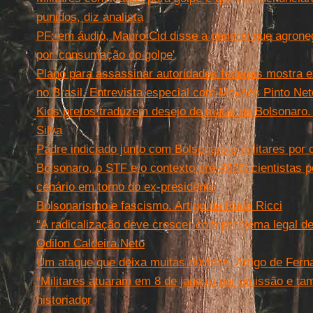
punidos, diz analista
PF: em áudio, Mauro Cid disse a general que agrone
por 'consumação do golpe'
Plano para assassinar autoridades federais mostra ex
no Brasil. Entrevista especial com Moysés Pinto Net
Kids pretos traduzem desejo de matar de Bolsonaro. 
Silva
Padre indiciado junto com Bolsonaro e militares por 
Bolsonaro, o STF e o contexto pré-2026: cientistas po
cenário em torno do ex-presidente
Bolsonarismo e fascismo. Artigo de Rudá Ricci
“A radicalização deve crescer com problema legal d
Odilon Caldeira Neto
Um ataque que deixa muitas dúvidas. Artigo de Fern
“Militares atuaram em 8 de janeiro por omissão e ta
historiador