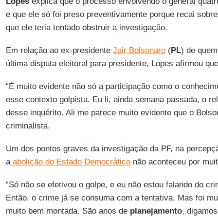
Lopes
explica que o processo envolvendo o general quatr
e que ele só foi preso preventivamente porque recai sobr
que ele teria tentado obstruir a investigação.
Em relação ao ex-presidente
Jair Bolsonaro
(
PL
) de que
última disputa eleitoral para presidente, Lopes afirmou que
“É muito evidente não só a participação como o conheci
esse contexto golpista. Eu li, ainda semana passada, o re
desse inquérito. Ali me parece muito evidente que o Bolso
criminalista.
Um dos pontos graves da investigação da PF, na percepçã
a
abolição do Estado Democrático
não aconteceu por muit
“Só não se efetivou o golpe, e eu não estou falando do cri
Então, o crime já se consuma com a tentativa. Mas foi mui
muito bem montada. São anos de
planejamento
, digamos