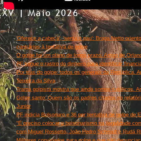
Leia mais
'Oferece a cabeça', 'senta o pau': Braga Netto orient
contrários à tentativa de golpe
O golpe foi um plano de longo prazo. Artigo de Orlan
PF segue o rastro do dinheiro para identificar financ
Por trás do golpe: todos os generais da República. A
Teixeira da Silva
Trama golpista mostra que ainda somos católicos. Ar
Golpe santo: Quem são os padres citados no relatóri
Junior
PF indicia Bolsonaro e 36 por tentativa de golpe de 
"É preciso colocar o bolsonarismo na ilegalidade co
com Miguel Rossetto, João Pedro Schmidt e Rudá Ri
Militares convidados para golpe e que não denunci