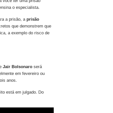
ra você ter uma prisão
nsina o especialista.
ra a prisão, a
prisão
cretos que demonstrem que
ica, a exemplo do risco de
ue
Jair Bolsonaro
será
elmente em fevereiro ou
ois anos.
sito está em julgado. Do