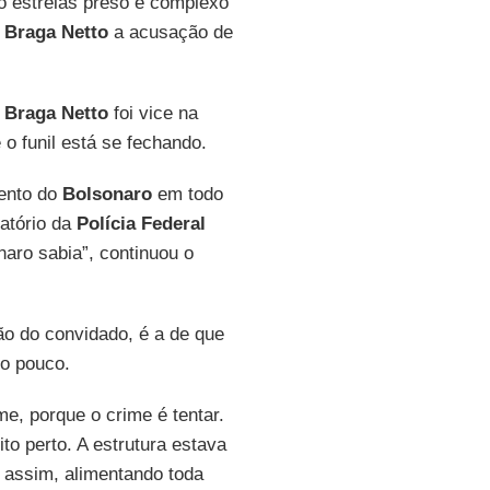
o estrelas preso é complexo
e
Braga Netto
a acusação de
m
Braga Netto
foi vice na
 o funil está se fechando.
mento do
Bolsonaro
em todo
latório da
Polícia Federal
naro sabia”, continuou o
o do convidado, é a de que
o pouco.
me, porque o crime é tentar.
to perto. A estrutura estava
 assim, alimentando toda