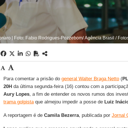
sonaro | Foto: Fabio Rodrigues-Pozzebom/ Agência Brasil / Foto
Para comentar a prisão do
general Walter Braga Netto
(
PL
20H
da última segunda-feira (16) contou com a participaç
Aury Lopes
, a fim de entender os novos rumos dos inves
trama golpista
que almejou impedir a posse de
Luiz Ináci
A reportagem é de
Camila Bezerra
, publicada por
Jornal