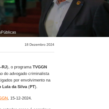
sPúblicas
18 Dezembro 2024
-RJ
), o programa
TVGGN
ão do advogado criminalista
tigados por envolvimento na
o Lula da Silva
(
PT
).
 GGN
, 15-12-2024.