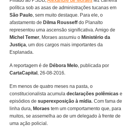
Filiado ao PSDB,
Alexandre de Moraes
fez carreira
política sob as asas de administrações tucanas em
São Paulo
, sem muito destaque. Para ele, o
afastamento de
Dilma Rousseff
do Planalto
representou uma ascensão significativa. Amigo de
Michel Temer
, Moraes assumiu o
Ministério da
Justiça
, um dos cargos mais importantes da
Esplanada.
A reportagem é de
Débora Melo
, publicada por
CartaCapital
, 26-08-2016.
Em menos de quatro meses na pasta, o
constitucionalista acumula
declarações polêmicas
e
episódios de
superexposição à mídia
. Com fama de
linha dura,
Moraes
tem um comportamento que, para
muitos, se assemelha ao de um delegado à frente de
uma ação policial.