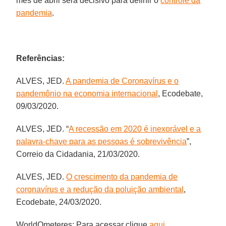
mês de abril será decisivo para definir o
controle da
pandemia
.
Referências:
ALVES, JED.
A pandemia de Coronavírus e o
pandemônio na economia internacional
, Ecodebate,
09/03/2020.
ALVES, JED. “
A recessão em 2020 é inexorável e a
palavra-chave para as pessoas é sobrevivência
”,
Correio da Cidadania, 21/03/2020.
ALVES, JED.
O crescimento da pandemia de
coronavírus e a redução da poluição ambiental
,
Ecodebate, 24/03/2020.
WorldOmeteres: Para acessar clique
aqui
.