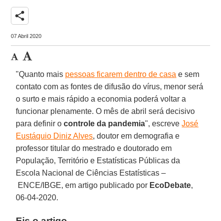
share
07 Abril 2020
"Quanto mais
pessoas ficarem dentro de casa
e sem
contato com as fontes de
difusão do vírus, menor será
o surto e mais rápido a economia poderá voltar a
funcionar plenamente. O mês de abril será decisivo
para definir o
controle da pandemia
", escreve
José
Eustáquio Diniz Alves
, doutor em demografia e
professor titular do mestrado e doutorado em
População, Território e Estatísticas Públicas da
Escola Nacional de Ciências Estatísticas –
ENCE/IBGE, em artigo publicado por
EcoDebate
,
06-04-2020.
Eis o artigo.