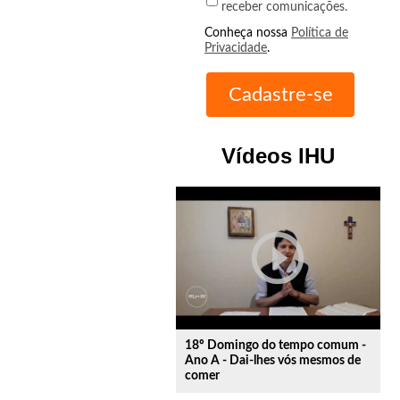
receber comunicações.
Conheça nossa
Política de
Privacidade
.
Vídeos IHU
play_circle_outline
18º Domingo do tempo comum -
Ano A - Dai-lhes vós mesmos de
comer