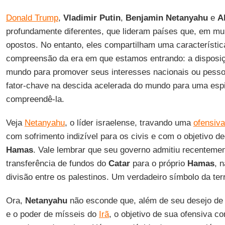
Donald Trump
,
Vladimir Putin
,
Benjamin Netanyahu
e
A
profundamente diferentes, que lideram países que, em mu
opostos. No entanto, eles compartilham uma característic
compreensão da era em que estamos entrando: a disposi
mundo para promover seus interesses nacionais ou pesso
fator-chave na descida acelerada do mundo para uma espir
compreendê-la.
Veja
Netanyahu
, o líder israelense, travando uma
ofensiv
com sofrimento indizível para os civis e com o objetivo de
Hamas
. Vale lembrar que seu governo admitiu recentemen
transferência de fundos do
Catar
para o próprio
Hamas
, 
divisão entre os palestinos. Um verdadeiro símbolo da terr
Ora,
Netanyahu
não esconde que, além de seu desejo de 
e o poder de mísseis do
Irã
, o objetivo de sua ofensiva c