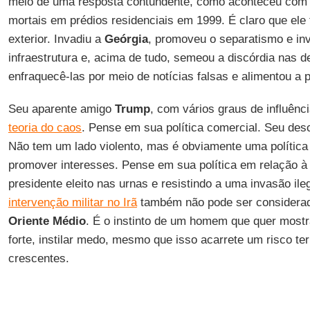
meio de uma resposta contundente, como aconteceu com 
mortais em prédios residenciais em 1999. É claro que ele
exterior. Invadiu a
Geórgia
, promoveu o separatismo e in
infraestrutura e, acima de tudo, semeou a discórdia nas 
enfraquecê-las por meio de notícias falsas e alimentou a 
Seu aparente amigo
Trump
, com vários graus de influên
teoria do caos
. Pense em sua política comercial. Seu desc
Não tem um lado violento, mas é obviamente uma política
promover interesses. Pense em sua política em relação 
presidente eleito nas urnas e resistindo a uma invasão ileg
intervenção militar no Irã
também não pode ser considerada
Oriente Médio
. É o instinto de um homem que quer most
forte, instilar medo, mesmo que isso acarrete um risco terr
crescentes.