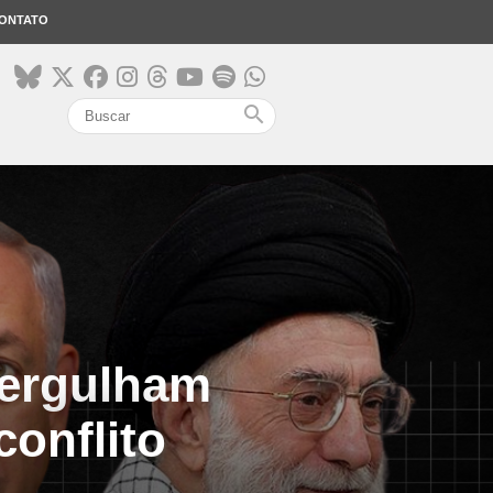
ONTATO
search
ergulham
onflito