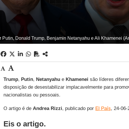
r Putin, Donald Trump, Benjamin Netanyahu e Ali Khamenei (Ar
Trump
,
Putin
,
Netanyahu
e
Khamenei
são líderes difere
disposição de desestabilizar implacavelmente para promov
nacionalistas ou pessoais.
O artigo é de
Andrea
Rizzi
, publicado por
El País
, 24-06-
Eis o artigo.