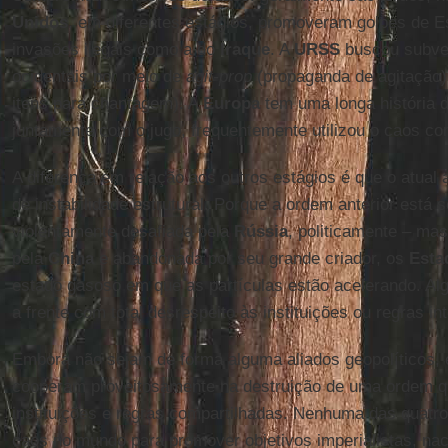
Unidos
, em diferentes estágios, promoveram golpes de E
invasões ilegais como a do
Iraque
. A
URSS
buscou subve
ocidentais por meio de
agit-prop
(propaganda de agitação
itens para chantagem). A
Europa
tem uma longa história d
juntamente com o jugo, frequentemente utilizou o caos co
A diferença em relação aos outros estágios é que o atual 
de instabilidade estrutural. Porque a ordem anterior está 
violentamente desafiada pela
Rússia
, politicamente – m
pela
China
e abandonada por seu grande criador, os
Esta
estado gasoso em que as partículas estão acelerando. A
a frente com total desrespeito às instituições ou regras in
Embora não sejam de forma alguma aliados geopolíticos, 
cooperam proveitosamente na destruição de uma ordem qu
instituições e regras compartilhadas. Nenhuma das quatro
caos no mundo para promover objetivos imperialistas, naci