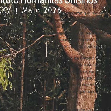
Outro eixo desestabilizador do
trumpismo
que não deve 
esforços para incentivar o fluxo de propaganda tóxica nas
forças populistas nacionalistas em outros lugares, espec
a missão da viagem do vice-presidente
J.D. Vance
a
Mun
onde ele proferiu um discurso contundente com o objetivo 
usadas para manipular mentes por meio de notícias falsas
Em um ensaio interessante,
Giuliano da Empoli
desenvol
"
engenheiros do caos
" para se referir aos assessores, 
especialistas em tecnologia que souberam explorar e mani
ninguém para promover uma liderança populista. Em outro 
assistimos à proeminência cada vez mais desenfreada do
enquanto o multilateralismo e as regras, que nunca foram 
mais corroídos.
Sempre houve mestres do caos: geralmente são lordes, 