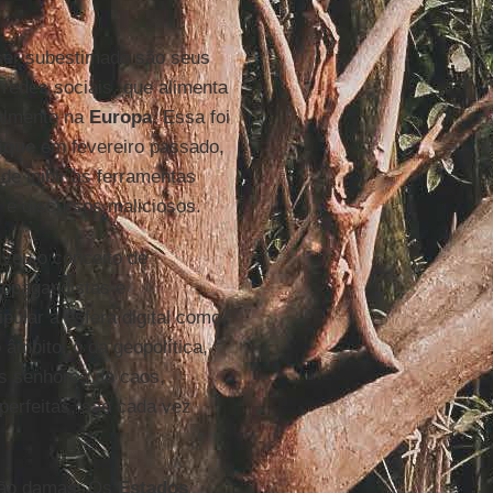
ser subestimado são seus
 redes sociais, que alimenta
ialmente na
Europa
. Essa foi
ique
em fevereiro passado,
de inibir as ferramentas
 e discursos maliciosos.
veu o conceito de
propagandistas e
pular a esfera digital como
âmbito, o da geopolítica,
s senhores do caos,
perfeitas, são cada vez
não damas. Os
Estados