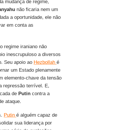
da mudança de regime,
anyahu
não ficaria nem um
dada a oportunidade, ele não
var em conta as
do regime iraniano não
io inescrupuloso a diversos
to. Seu apoio ao
Hezbollah
é
ornar um Estado plenamente
m elemento-chave da tensão
 repressão terrível. E,
ficada de
Putin
contra a
de ataque.
s.
Putin
é alguém capaz de
olidar sua liderança por