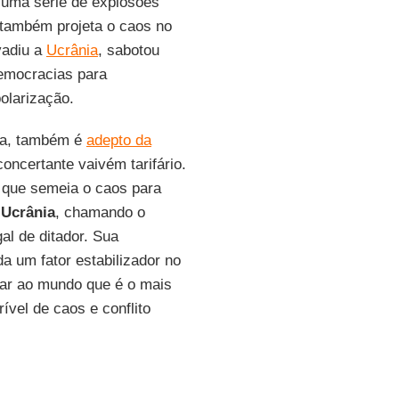
uma série de explosões
 também projeta o caos no
vadiu a
Ucrânia
, sabotou
democracias para
polarização.
cia, também é
adepto da
oncertante vaivém tarifário.
 que semeia o caos para
à
Ucrânia
, chamando o
al de ditador. Sua
 um fator estabilizador no
rar ao mundo que é o mais
ível de caos e conflito