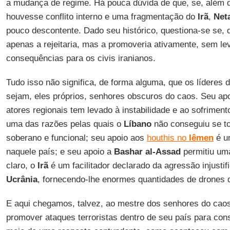
a mudança de regime. Há pouca dúvida de que, se, além 
houvesse conflito interno e uma fragmentação do
Irã
,
Net
pouco descontente. Dado seu histórico, questiona-se se, 
apenas a rejeitaria, mas a promoveria ativamente, sem le
consequências para os civis iranianos.
Tudo isso não significa, de forma alguma, que os líderes 
sejam, eles próprios, senhores obscuros do caos. Seu apo
atores regionais tem levado à instabilidade e ao sofrimen
uma das razões pelas quais o
Líbano
não conseguiu se t
soberano e funcional; seu apoio aos
houthis no
Iêmen
é u
naquele país; e seu apoio a
Bashar al-Assad
permitiu uma
claro, o
Irã
é um facilitador declarado da agressão injusti
Ucrânia
, fornecendo-lhe enormes quantidades de drones 
E aqui chegamos, talvez, ao mestre dos senhores do cao
promover ataques terroristas dentro de seu país para cons