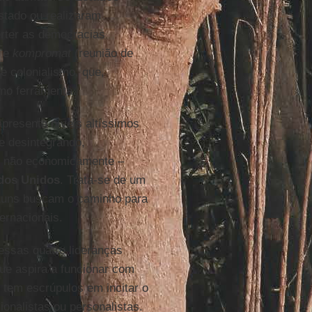
stado ou realizaram
rter as democracias
) e
kompromat
(reunião de
e colonialismo, que,
mo ferramenta.
apresenta níveis altíssimos
se desintegrando,
as não economicamente –
dos Unidos
. Trata-se de um
lguns buscam o caminho para
ternacionais.
essas quatro lideranças
e aspira a funcionar com
 tem escrúpulos em incitar o
onalistas ou personalistas.