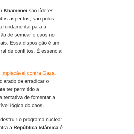
li Khamenei
são líderes
itos aspectos, são polos
a fundamental para a
ção de semear o caos no
ais. Essa disposição é um
al de conflitos. É essencial
a implacável contra Gaza
,
clarado de erradicar o
te ter permitido a
na tentativa de fomentar a
ível lógica do caos.
destruir o programa nuclear
ontra a
República Islâmica
é