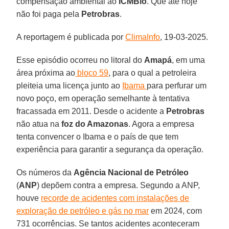
compensação ambiental ao
ICMBio
. Que até hoje
não foi paga pela
Petrobras
.
A reportagem é publicada por
ClimaInfo
, 19-03-2025.
Esse episódio ocorreu no litoral do
Amapá
, em uma
área próxima ao
bloco 59
, para o qual a petroleira
pleiteia uma licença junto ao
Ibama
para perfurar um
novo poço, em operação semelhante à tentativa
fracassada em 2011. Desde o acidente a
Petrobras
não atua na
foz do Amazonas
. Agora a empresa
tenta convencer o Ibama e o país de que tem
experiência para garantir a segurança da operação.
Os números da
Agência Nacional de Petróleo
(
ANP
) depõem contra a empresa. Segundo a ANP,
houve
recorde de acidentes com instalações de
exploração de petróleo e gás no mar
em 2024, com
731 ocorrências. Se tantos acidentes aconteceram