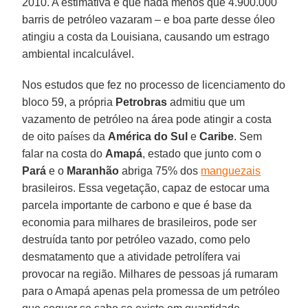
2010. A estimativa é que nada menos que 4.900.000
barris de petróleo vazaram – e boa parte desse óleo
atingiu a costa da Louisiana, causando um estrago
ambiental incalculável.
Nos estudos que fez no processo de licenciamento do
bloco 59, a própria
Petrobras
admitiu que um
vazamento de petróleo na área pode atingir a costa
de oito países da
América do Sul
e
Caribe
. Sem
falar na costa do
Amapá
, estado que junto com o
Pará
e o
Maranhão
abriga 75% dos
manguezais
brasileiros. Essa vegetação, capaz de estocar uma
parcela importante de carbono e que é base da
economia para milhares de brasileiros, pode ser
destruída tanto por petróleo vazado, como pelo
desmatamento que a atividade petrolífera vai
provocar na região. Milhares de pessoas já rumaram
para o Amapá apenas pela promessa de um petróleo