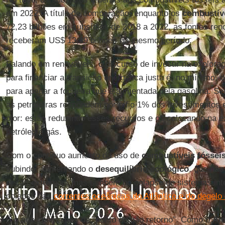
em 2022. A título de comparação, enquanto os
combustíve
72,23 bilhões em subsídios de 2018 a 2022, as fontes ren
receberam US$ 13,39 bilhões no mesmo período.
Falando em renováveis, o discurso de investir na exploraç
para financiar a transição energética justa é, no mínimo, 
para apagar a fogueira que é alimentada pela gasolina. Se
as petroleiras respondem por pífio 1% dos investimentos 
pior: estão reduzindo esses recursos e os colocando na 
petróleo e gás.
Com o contínuo aumento do uso de
combustíveis fóssei
subindo, aumentando o
desequilíbrio ecológico
, que não
secas extremas, mas também no colapso de sistemas int
colapso das
correntes oceânicas do Atlântico e do degelo 
É o que chamamos de “ponto de não retorno”. Como o
Am