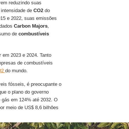
 vem reduzindo suas
intensidade de
CO2
do
15 e 2022, suas emissões
e dados
Carbon Majors
,
nsumo de
combustíveis
r em 2023 e 2024. Tanto
mpresas de combustíveis
O2
do mundo.
eis fósseis, é preocupante o
que o plano do governo
de gás em 124% até 2032. O
por meio de US$ 8,6 bilhões
atingiram US$ 14,56 bilhões