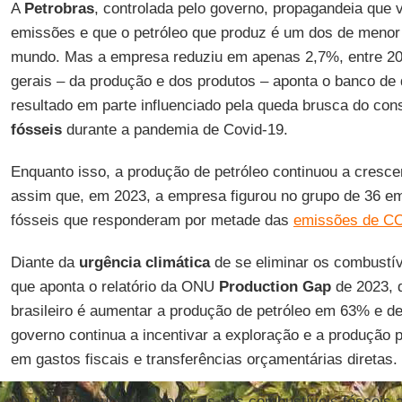
A
Petrobras
, controlada pelo governo, propagandeia que
emissões e que o petróleo que produz é um dos de menor 
mundo. Mas a empresa reduziu em apenas 2,7%, entre 20
gerais – da produção e dos produtos – aponta o banco d
resultado em parte influenciado pela queda brusca do co
fósseis
durante a pandemia de Covid-19.
Enquanto isso, a produção de petróleo continuou a cresce
assim que, em 2023, a empresa figurou no grupo de 36 e
fósseis que responderam por metade das
emissões de C
Diante da
urgência climática
de se eliminar os combustív
que aponta o relatório da ONU
Production Gap
de 2023, 
brasileiro é aumentar a produção de petróleo em 63% e 
governo continua a incentivar a exploração e a produção 
em gastos fiscais e transferências orçamentárias diretas.
No total, os subsídios federais aos combustíveis fósseis 