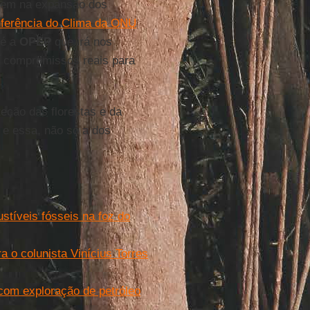
tem na expansão dos
ferência do Clima da ONU
 é a
OPEP
que irá nos
e compromissos reais para
teção das florestas e da
 e essa, não só a dos
stíveis fósseis na foz do
a o colunista Vinícius Torres
 com exploração de petróleo