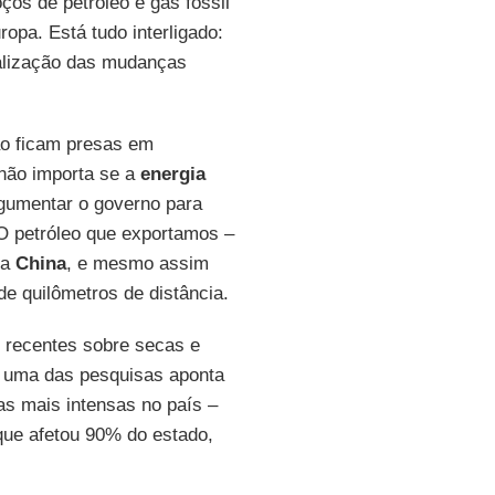
ços de petróleo e gás fóssil
opa. Está tudo interligado:
ialização das mudanças
ão ficam presas em
 não importa se a
energia
rgumentar o governo para
O petróleo que exportamos –
na
China
, e mesmo assim
e quilômetros de distância.
o recentes sobre secas e
 E uma das pesquisas aponta
s mais intensas no país –
que afetou 90% do estado,