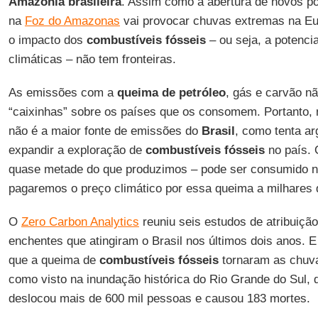
Amazônia brasileira
. Assim como a abertura de novos po
na
Foz do Amazonas
vai provocar chuvas extremas na Eur
o impacto dos
combustíveis fósseis
– ou seja, a potenc
climáticas – não tem fronteiras.
As emissões com a
queima de petróleo
, gás e carvão n
“caixinhas” sobre os países que os consomem. Portanto,
não é a maior fonte de emissões do
Brasil
, como tenta a
expandir a exploração de
combustíveis fósseis
no país. 
quase metade do que produzimos – pode ser consumido 
pagaremos o preço climático por essa queima a milhares d
O
Zero Carbon Analytics
reuniu seis estudos de atribuiçã
enchentes que atingiram o Brasil nos últimos dois anos.
que a queima de
combustíveis fósseis
tornaram as chuva
como visto na inundação histórica do Rio Grande do Sul, 
deslocou mais de 600 mil pessoas e causou 183 mortes.