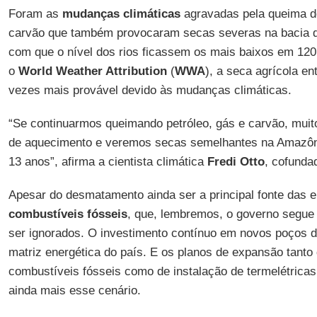
Foram as
mudanças climáticas
agravadas pela queima de 
carvão que também provocaram secas severas na bacia 
com que o nível dos rios ficassem os mais baixos em 12
o
World Weather Attribution
(
WWA
), a seca agrícola en
vezes mais provável devido às mudanças climáticas.
“Se continuarmos queimando petróleo, gás e carvão, muit
de aquecimento e veremos secas semelhantes na Amazôn
13 anos”, afirma a cientista climática
Fredi Otto
, cofunda
Apesar do desmatamento ainda ser a principal fonte das e
combustíveis fósseis
, que, lembremos, o governo segue
ser ignorados. O investimento contínuo em novos poços d
matriz energética do país. E os planos de expansão tanto
combustíveis fósseis como de instalação de termelétrica
ainda mais esse cenário.