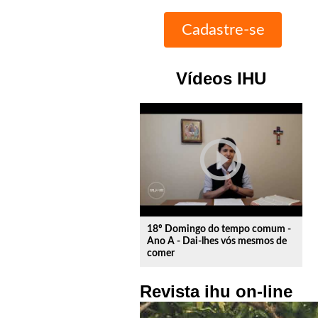
Vídeos IHU
play_circle_outline
18º Domingo do tempo comum -
Ano A - Dai-lhes vós mesmos de
comer
Revista ihu on-line