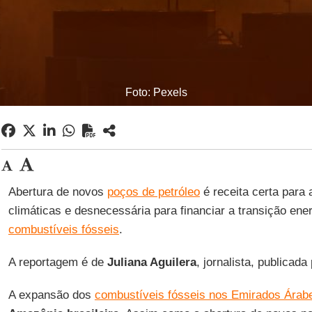
Foto: Pexels
Abertura de novos
poços de petróleo
é receita certa para
climáticas e desnecessária para financiar a transição ene
combustíveis fósseis
.
A reportagem é de
Juliana Aguilera
, jornalista, publicada
A expansão dos
combustíveis fósseis nos Emirados Árab