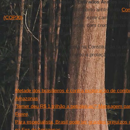
Petroestados como
Azerbaijão
e
Emirados Árabes
insis
combustíveis fósseis. Mas o Brasil, como anfitrião da
Con
(COP30)
, não deve e não pode seguir esse caminho. Não
salvar, mas sim propostas concretas, com cronogramas 
eliminar os combustíveis fósseis.
É dever do Estado brasileiro, posto na Constituição, a pro
biodiversidade
do país, assim como a proteção da vida –
brasileiros, mas do mundo inteiro.
Leia mais
Metade dos brasileiros é contra exploração de combu
Amazonas
'Temer deu R$ 1 trilhão a petroleiras?' Mensagem par
Freire
Para especialista, Brasil pode ter grandes prejuízos
na Foz do Amazonas