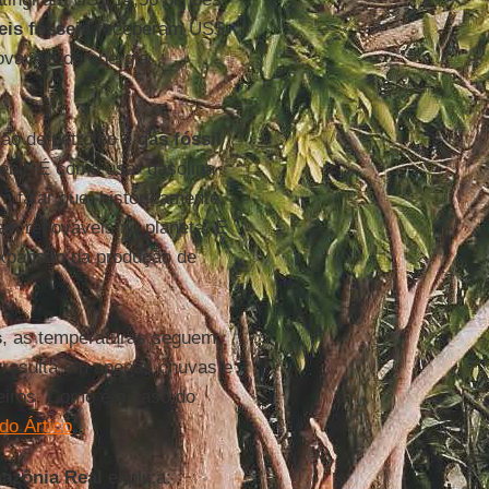
is fósseis
receberam US$
ováveis de energia
ão de petróleo e
gás fóssil
débil. É como usar gasolina
m falar que, historicamente,
em renováveis no planeta. E
expansão da produção de
s
, as temperaturas seguem
 resulta em apenas chuvas e
eiros. Como é o caso do
do Ártico
.
azônia Real
explica: