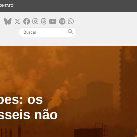
ONTATO
search
bes: os
sseis não