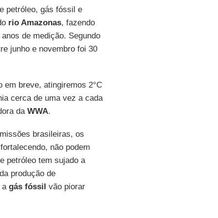
petróleo, gás fóssil e
do
rio Amazonas
, fazendo
0 anos de medição. Segundo
tre junho e novembro foi 30
o em breve, atingiremos 2°C
ia cerca de uma vez a cada
dora da
WWA
.
missões brasileiras, os
 fortalecendo, não podem
e petróleo tem sujado a
 da produção de
s a
gás fóssil
vão piorar