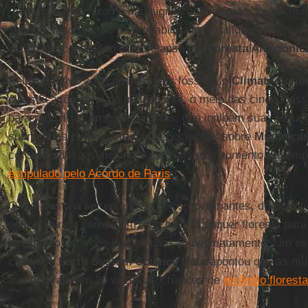
“pontos de não retorno não significam o deslanche imedia
sim um salto brusco na probabilidade anual de ocorrência 
estufa descontrolado ou o colapso da
Floresta Amazônic
Pelo incentivo aos combustíveis fósseis, o
Climate Actio
classificação geral de Insuficiente, o meio das cinco class
para reduzir as emissões. Estas, que incluem suas reduç
submetidas como parte das negociações sobre
Mudanças
consideradas insuficientes para limitar o aumento da te
estipulado pelo Acordo de Paris
.
O que custa a ser entendido pelos governantes, do Brasil 
pelo andar da carruagem, não haverá sequer floresta par
ampliando esforços no combate ao desmatamento. Um est
científica
Earth System Science Data
apontou que as mu
aumentaram em 20 vezes as chances de
incêndio florest