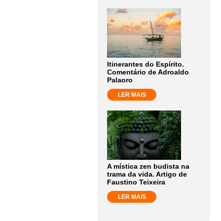
Itinerantes do Espírito.
Comentário de Adroaldo
Palaoro
LER MAIS
A mística zen budista na
trama da vida. Artigo de
Faustino Teixeira
LER MAIS