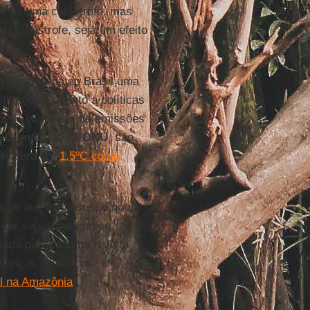
to de uma catástrofe, mas
da catástrofe, seja um efeito
a
”.
n Tracker
dá ao Brasil uma
ificações, quanto a políticas
ões voluntárias de emissões
 Climáticas
da
ONU
, são
mperatura em
1,5ºC como
e de outros países, é que,
a ser salva, mesmo se
udo publicado na revista
danças climáticas
al na Amazônia
.