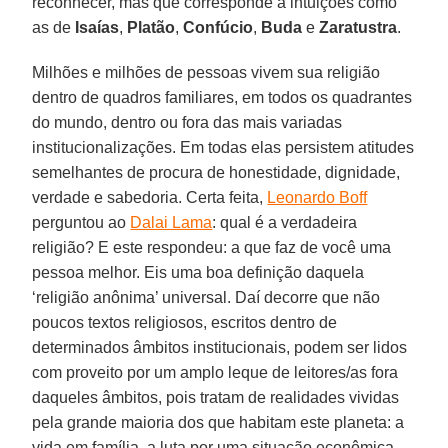
reconhecer, mas que corresponde a intuições como
as de
Isaías
,
Platão
,
Confúcio
,
Buda
e
Zaratustra
.
Milhões e milhões de pessoas vivem sua religião
dentro de quadros familiares, em todos os quadrantes
do mundo, dentro ou fora das mais variadas
institucionalizações. Em todas elas persistem atitudes
semelhantes de procura de honestidade, dignidade,
verdade e sabedoria. Certa feita,
Leonardo Boff
perguntou ao
Dalai Lama
: qual é a verdadeira
religião? E este respondeu: a que faz de você uma
pessoa melhor. Eis uma boa definição daquela
‘religião anônima’ universal. Daí decorre que não
poucos textos religiosos, escritos dentro de
determinados âmbitos institucionais, podem ser lidos
com proveito por um amplo leque de leitores/as fora
daqueles âmbitos, pois tratam de realidades vividas
pela grande maioria dos que habitam este planeta: a
vida em família, a luta por uma situação econômica