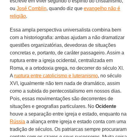
escreve em viver segundo o espírito do cristianismo,
ou
José Comblin
, quando diz que
evangelho não é
religião
.
Essa ampla perspectiva universalista combina bem
com a historiografia: ambas ajudam a não dramatizar
questões organizatórias, devedoras de situações
concretas e, portanto, de caráter passageiro. Assim a
ruptura entre a igreja ocidental, centralizada em
Roma, e a ortodoxia grega, no decorrer do século XI.
A
ruptura entre catolicismo e luteranismo
, no século
XVI, igualmente não tem nada de dramático, assim
como a subida do pentecostalismo em nossos dias.
Pois, essas movimentações são decorrentes de
situações e geografias particulares. No
Ocidente
houve a separação entre igreja e estado, enquanto na
Rússia
a aliança entre igreja e estado conta com uma
tradição de séculos. Os patriarcas sempre procuraram
contato com os czares e seus sucessores. Muita coisa