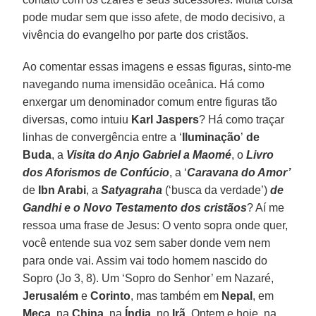
pode mudar sem que isso afete, de modo decisivo, a
vivência do evangelho por parte dos cristãos.
Ao comentar essas imagens e essas figuras, sinto-me
navegando numa imensidão oceânica. Há como
enxergar um denominador comum entre figuras tão
diversas, como intuiu
Karl Jaspers
? Há como traçar
linhas de convergência entre a ‘
Iluminação
’
de
Buda
, a
Visita do Anjo Gabriel a Maomé
, o
Livro
dos Aforismos de Confúcio
, a ‘
Caravana do Amor’
de
Ibn Arabi
, a
Satyagraha
(‘busca da verdade’)
de
Gandhi e o Novo Testamento dos cristãos
? Aí me
ressoa uma frase de Jesus: O vento sopra onde quer,
você entende sua voz sem saber donde vem nem
para onde vai. Assim vai todo homem nascido do
Sopro (Jo 3, 8). Um ‘Sopro do Senhor’ em Nazaré,
Jerusalém
e
Corinto
, mas também em
Nepal
, em
Meca
, na
China
, na
Índia
, no
Irã
. Ontem e hoje, na