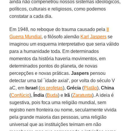
ainda não compenetrou nossos sistemas ideológicos,
políticos, culturais e religiosos, como podemos
constatar a cada dia.
Em 1948, no reboque do trauma causado pela
II
Guerra Mundial
, o filósofo alemão
Karl Jaspers
se
imaginou um esquema interpretativo que seria válido
para a humanidade toda. Em determinados
momentos da história haveria movimentos, em
determinados pontos do planeta, de novas
percepções e novas práticas.
Jaspers
pensou
detectar uma tal ´idade axial‘, por volta do século V
aC, em
Israel
(
os profetas
),
Grécia
(
Platão
),
China
(
Confúcio
),
Índia
(
Buda
) e
Irã
(
Zaratusta
). A ideia é
sugestiva, pois foca uma religião mundial, sem
registro nem fronteira ou nome, secularmente vivida
pela grande maioria das pessoas, uma religião
universal que as instituições teimam em não