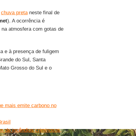
a
chuva preta
neste final de
met
). A ocorrência é
s na atmosfera com gotas de
a e à presença de fuligem
Grande do Sul, Santa
Mato Grosso do Sul e o
ue mais emite carbono no
rasil
es de incêndios criminosos,