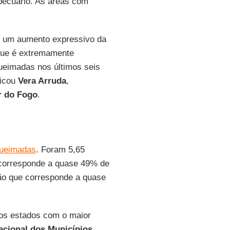
pecuário. As áreas com
 um aumento expressivo da
 que é extremamente
queimadas nos últimos seis
licou
Vera Arruda
,
r do Fogo
.
ueimadas
. Foram 5,65
 corresponde a quase 49% de
são que corresponde a quase
 os estados com o maior
cional dos Municípios