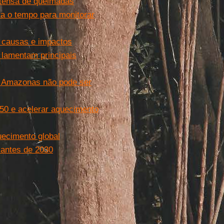
tensa de queimadas
a o tempo para monitorar
s causas e impactos
 lamentam principais
do Amazonas não pode ser
50 e acelerar aquecimento
uecimento global
 antes de 2030