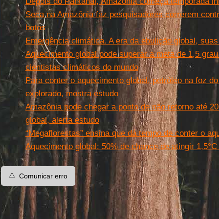
Depois do Pantanal, Amazônia começa temporada in
Seca na Amazônia faz pesquisadores correrem contr
botos
Emergência climática. A era da ebulição global, sua
Aquecimento global pode superar a meta de 1,5 grau
cientistas climáticos do mundo
Para conter o aquecimento global, petróleo na foz 
explorado, mostra estudo
Amazônia pode chegar a ponto de não retorno até 20
global, alerta estudo
“Megaflorestas” ensina que dá tempo de conter o aq
Aquecimento global: 50% de chance de atingir 1,5°C
⚠️
Comunicar erro