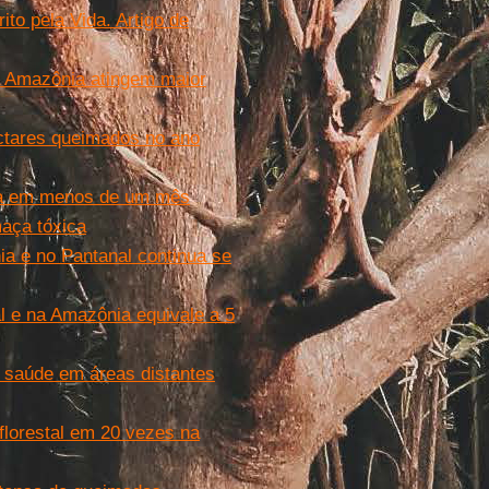
to pela Vida. Artigo de
a Amazônia atingem maior
ctares queimados no ano
ia em menos de um mês
aça tóxica
a e no Pantanal continua se
l e na Amazônia equivale a 5
 saúde em áreas distantes
lorestal em 20 vezes na