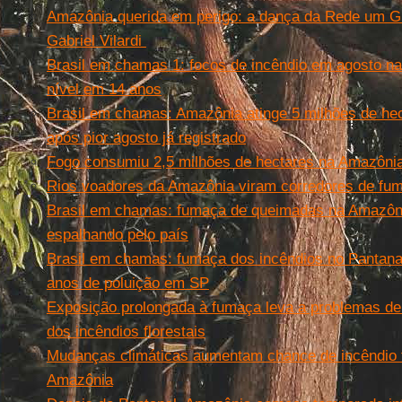
Amazônia querida em perigo: a dança da Rede um Gri
Gabriel Vilardi
Brasil em chamas 1: focos de incêndio em agosto n
nível em 14 anos
Brasil em chamas: Amazônia atinge 5 milhões de he
após pior agosto já registrado
Fogo consumiu 2,5 milhões de hectares na Amazôn
Rios voadores da Amazônia viram corredores de fum
Brasil em chamas: fumaça de queimadas na Amazôni
espalhando pelo país
Brasil em chamas: fumaça dos incêndios no Pantana
anos de poluição em SP
Exposição prolongada à fumaça leva a problemas de
dos incêndios florestais
Mudanças climáticas aumentam chance de incêndio f
Amazônia