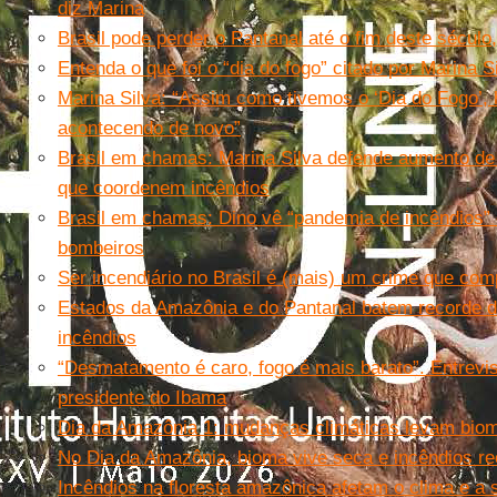
diz Marina
Brasil pode perder o Pantanal até o fim deste século
Entenda o que foi o “dia do fogo” citado por Marina S
Marina Silva: “Assim como tivemos o ‘Dia do Fogo’, h
acontecendo de novo”
Brasil em chamas: Marina Silva defende aumento de
que coordenem incêndios
Brasil em chamas: Dino vê “pandemia de incêndios”
bombeiros
Ser incendiário no Brasil é (mais) um crime que co
Estados da Amazônia e do Pantanal batem recorde 
incêndios
“Desmatamento é caro, fogo é mais barato”. Entrevi
presidente do Ibama
Dia da Amazônia 1: mudanças climáticas levam biom
No Dia da Amazônia, bioma vive seca e incêndios r
Incêndios na floresta amazônica afetam o clima e a