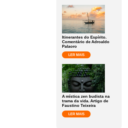
Itinerantes do Espírito.
Comentário de Adroaldo
Palaoro
LER MAIS
A mística zen budista na
trama da vida. Artigo de
Faustino Teixeira
LER MAIS