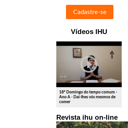
Vídeos IHU
play_circle_outline
18º Domingo do tempo comum -
Ano A - Dai-lhes vós mesmos de
comer
Revista ihu on-line