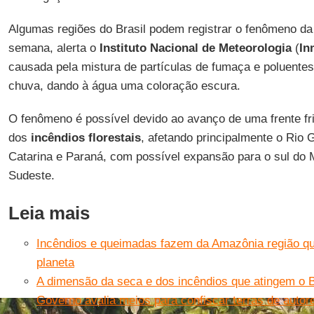
Algumas regiões do Brasil podem registrar o fenômeno d
semana, alerta o
Instituto Nacional de Meteorologia
(
In
causada pela mistura de partículas de fumaça e poluente
chuva, dando à água uma coloração escura.
O fenômeno é possível devido ao avanço de uma frente fri
dos
incêndios florestais
, afetando principalmente o Rio 
Catarina e Paraná, com possível expansão para o sul do 
Sudeste.
Leia mais
Incêndios e queimadas fazem da Amazônia região q
planeta
A dimensão da seca e dos incêndios que atingem o B
Governo avalia meios para confiscar terras de autor