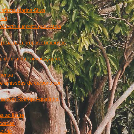
, afirma Marina Silva
ilva
á forte suspeita que esteja
 pena para grupos criminosos
 e determina convocação de
mpensa
de emissões de carbono por
sta com Rodrigo Agostinho,
a ao limite
ecordes
 saúde