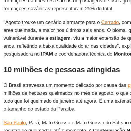
formações campestres e áreas de pastagens de uso agro
formações savânicas representaram 25% do total.
"Agosto trouxe um cenário alarmante para o
Cerrado
, com
área queimada, a maior nos últimos seis anos. O bioma,
vulnerável durante a
estiagem
, viu a maior extensão de 
anos, refletindo a baixa qualidade do ar nas cidades", exp
pesquisadora no
IPAM
e coordenadora técnica do
Monito
10 milhões de pessoas atingidas
O Brasil atravessa um momento delicado por causa das
q
milhões de hectares queimados no mês de agosto, o que
tudo que foi queimado de janeiro até agora. É uma exten
o tamanho do estado da Paraíba.
São Paulo
, Pará, Mato Grosso e Mato Grosso do Sul são
registro de queimadas até o momento. A
Confederação Na