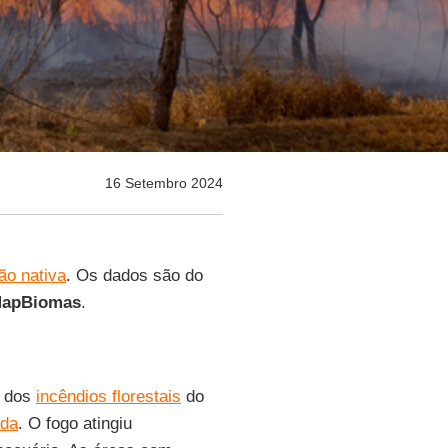
16 Setembro 2024
o nativa
. Os dados são do
apBiomas
.
e dos
incêndios florestais
do
ada
. O fogo atingiu