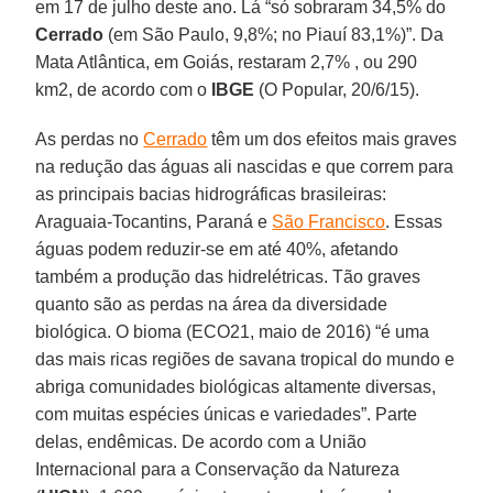
em 17 de julho deste ano. Lá “só sobraram 34,5% do
Cerrado
(em São Paulo, 9,8%; no Piauí 83,1%)”. Da
Mata Atlântica, em Goiás, restaram 2,7% , ou 290
km2, de acordo com o
IBGE
(O Popular, 20/6/15).
As perdas no
Cerrado
têm um dos efeitos mais graves
na redução das águas ali nascidas e que correm para
as principais bacias hidrográficas brasileiras:
Araguaia-Tocantins, Paraná e
São Francisco
. Essas
águas podem reduzir-se em até 40%, afetando
também a produção das hidrelétricas. Tão graves
quanto são as perdas na área da diversidade
biológica. O bioma (ECO21, maio de 2016) “é uma
das mais ricas regiões de savana tropical do mundo e
abriga comunidades biológicas altamente diversas,
com muitas espécies únicas e variedades”. Parte
delas, endêmicas. De acordo com a União
Internacional para a Conservação da Natureza