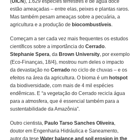
(
UICN
), 1.629 espécies terrestres e de água doce
estão ameaçadas – entre elas, peixes e plantas raros.
Mas também pesam ameaças sobre a pecuária, a
agricultura e a produção de
biocombustíveis
.
Começam a ser cada vez mais frequentes os estudos
científicos sobre a importância do
Cerrado
.
Stephanie Spera
, da
Brown University
, por exemplo
(Eco-Finanças, 18/4), mostrou num deles o impacto
da devastação no
Cerrado
no ciclo de chuvas – e os
efeitos na área da agricultura. O bioma é um
hotspot
da biodiversidade, com mais de 4 mil espécies
endêmicas. E “a vegetação do Cerrado recicla água
para a atmosfera, que é essencial também para a
sustentabilidade da Amazônia”.
Outro cientista,
Paulo Tarso Sanches Oliveira
,
doutor em Engenharia Hidráulica e Saneamento,
autor da tese
Water balance and soil erosion in the