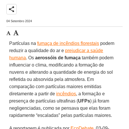
share
04 Setembro 2024
Partículas na
fumaça de incêndios florestais
podem
reduzir a qualidade do ar e
prejudicar a saúde
humana
. Os
aerossóis de fumaça
também podem
influenciar o clima, modificando a formação de
nuvens e alterando a quantidade de energia do sol
refletida ou absorvida pela atmosfera. Em
comparação com partículas maiores emitidas
diretamente a partir de
incêndios
, a formação e
presença de partículas ultrafinas (
UFPs
) já foram
negligenciadas, como se pensava que elas foram
rapidamente “escaladas” pelas partículas maiores.
A reportagem é publicada por
EcoDebate
, 03-09-