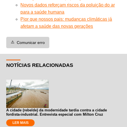
Novos dados reforçam riscos da poluição do ar
para a saúde humana
Pior que nossos pais: mudanças climáticas já
afetam a saúde das novas gerações
⚠️
Comunicar erro
NOTÍCIAS RELACIONADAS
A cidade (rebelde) da modernidade tardia contra a cidade
fordista-industrial. Entrevista especial com Milton Cruz
LER MAIS