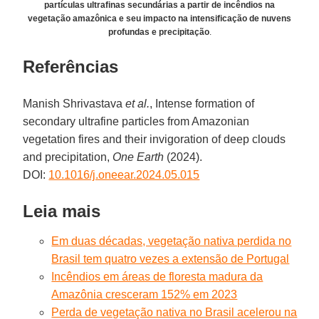
partículas ultrafinas secundárias a partir de incêndios na
vegetação amazônica e seu impacto na intensificação de nuvens
profundas e precipitação
.
Referências
Manish Shrivastava
et al.
, Intense formation of
secondary ultrafine particles from Amazonian
vegetation fires and their invigoration of deep clouds
and precipitation,
One Earth
(2024).
DOI:
10.1016/j.oneear.2024.05.015
Leia mais
Em duas décadas, vegetação nativa perdida no
Brasil tem quatro vezes a extensão de Portugal
Incêndios em áreas de floresta madura da
Amazônia cresceram 152% em 2023
Perda de vegetação nativa no Brasil acelerou na