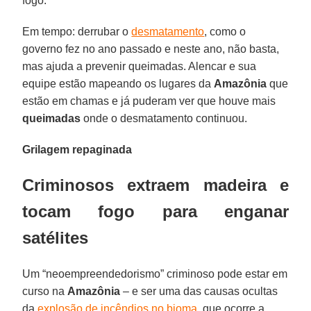
fogo.”
Em tempo: derrubar o
desmatamento
, como o
governo fez no ano passado e neste ano, não basta,
mas ajuda a prevenir queimadas. Alencar e sua
equipe estão mapeando os lugares da
Amazônia
que
estão em chamas e já puderam ver que houve mais
queimadas
onde o desmatamento continuou.
Grilagem repaginada
Criminosos extraem madeira e
tocam fogo para enganar
satélites
Um “neoempreendedorismo” criminoso pode estar em
curso na
Amazônia
– e ser uma das causas ocultas
da
explosão de incêndios no bioma
, que ocorre a