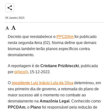
share
05 Janeiro 2023
Decreto que reestabelece o
PPCDAm
foi publicado
nesta segunda-feira (02). Norma define que demais
biomas também terão planos específicos contra
desmatamento.
A reportagem é de
Cristiane Prizibisczki
, publicada
por
o((eco))
, 15-12-2022.
O
presidente Luiz Inácio Lula da Silva
determinou, em
seu primeiro dia de governo, a retomada do plano de
maior sucesso até o momento no combate ao
desmatamento na
Amazônia Legal
. Conhecido como
PPCDAm
, o
Plano
foi responsável pela redução de