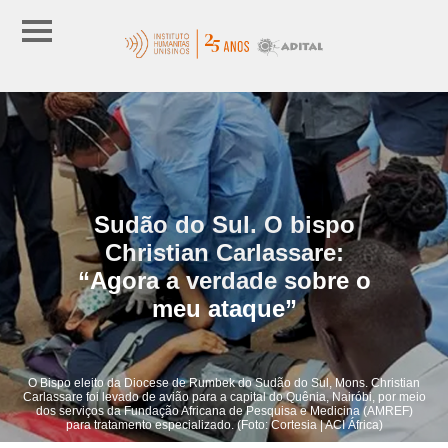
Sudão do Sul. O bispo
Christian Carlassare:
“Agora a verdade sobre o
meu ataque”
O Bispo eleito da Diocese de Rumbek do Sudão do Sul, Mons. Christian
Carlassare foi levado de avião para a capital do Quênia, Nairóbi, por meio
dos serviços da Fundação Africana de Pesquisa e Medicina (AMREF)
para tratamento especializado. (Foto: Cortesia | ACI África)