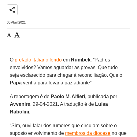
share
30 Abril 2021
O
prelado italiano ferido
em
Rumbek
: “Padres
envolvidos? Vamos aguardar as provas. Que tudo
seja esclarecido para chegar à reconciliação. Que o
Papa
venha para levar a paz adiante”.
A reportagem é de
Paolo M. Alfieri
, publicada por
Avvenire
, 29-04-2021. A tradução é de
Luisa
Rabolini
.
“Sim, ouvi falar dos rumores que circulam sobre o
suposto envolvimento de
membros da diocese
no que