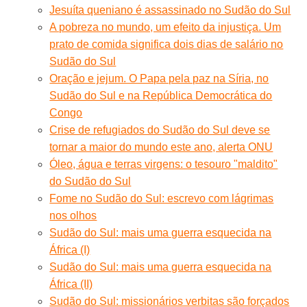
Jesuíta queniano é assassinado no Sudão do Sul
A pobreza no mundo, um efeito da injustiça. Um
prato de comida significa dois dias de salário no
Sudão do Sul
Oração e jejum. O Papa pela paz na Síria, no
Sudão do Sul e na República Democrática do
Congo
Crise de refugiados do Sudão do Sul deve se
tornar a maior do mundo este ano, alerta ONU
Óleo, água e terras virgens: o tesouro "maldito"
do Sudão do Sul
Fome no Sudão do Sul: escrevo com lágrimas
nos olhos
Sudão do Sul: mais uma guerra esquecida na
África (I)
Sudão do Sul: mais uma guerra esquecida na
África (II)
Sudão do Sul: missionários verbitas são forçados