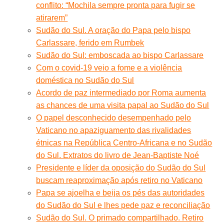
conflito: “Mochila sempre pronta para fugir se
atirarem”
Sudão do Sul. A oração do Papa pelo bispo
Carlassare, ferido em Rumbek
Sudão do Sul: emboscada ao bispo Carlassare
Com o covid-19 veio a fome e a violência
doméstica no Sudão do Sul
Acordo de paz intermediado por Roma aumenta
as chances de uma visita papal ao Sudão do Sul
O papel desconhecido desempenhado pelo
Vaticano no apaziguamento das rivalidades
étnicas na República Centro-Africana e no Sudão
do Sul. Extratos do livro de Jean-Baptiste Noé
Presidente e líder da oposição do Sudão do Sul
buscam reaproximação após retiro no Vaticano
Papa se ajoelha e beija os pés das autoridades
do Sudão do Sul e lhes pede paz e reconciliação
Sudão do Sul. O primado compartilhado. Retiro