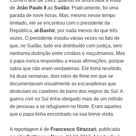
Corria o ano de 1993, quando foi anunciada a visita
de
João Paulo II
ao
Sudão
. Praticamente, foi uma
parada de nove horas. Mas, mesmo nesse tempo
limitado, ele se encontrou com o presidente da
República,
al-Bashir
, por nada menos do que três
vezes. O presidente insistiu várias vezes no fato de
que, no Sudão, tudo era distribuído com justiça, sem
nenhuma distinção entre cristãos e muçulmanos. Mas
o papa nunca respondeu a essas afirmações, porque
sabia que não eram verdadeiras. Ele tinha recebido,
há duas semanas, dois rolos de filme em que se
documentavam visualmente as escavadeiras que
destruíam os casebres de barro dos negros do Sul. A
guerra civil no Sul tinha obrigado mais de um milhão
de pessoas a se refugiarem no Norte. Eram aqueles
que o papa tinha encontrado na sua breve visita.
A reportagem é de
Francesco Strazzari
, publicada