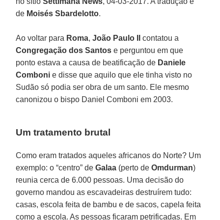
no sítio
Settimana News
, 04-03-2017. A tradução é
de
Moisés Sbardelotto
.
Ao voltar para
Roma
,
João Paulo II
contatou a
Congregação dos Santos
e perguntou em que
ponto estava a causa de beatificação de
Daniele
Comboni
e disse que aquilo que ele tinha visto no
Sudão só podia ser obra de um santo. Ele mesmo
canonizou o bispo Daniel Comboni em 2003.
Um tratamento brutal
Como eram tratados aqueles africanos do Norte? Um
exemplo: o “centro” de
Galaa
(perto de
Omdurman
)
reunia cerca de 6.000 pessoas. Uma decisão do
governo mandou as escavadeiras destruírem tudo:
casas, escola feita de bambu e de sacos, capela feita
como a escola. As pessoas ficaram petrificadas. Em