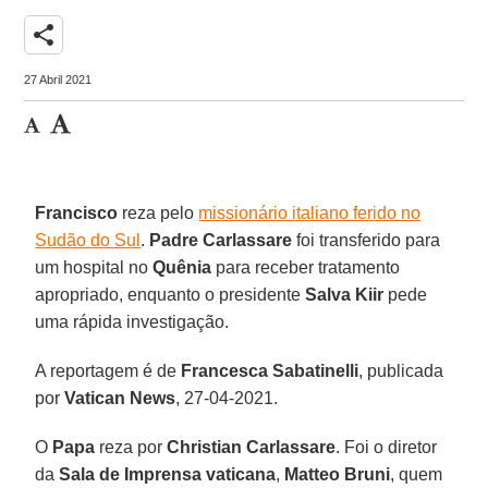
share
27 Abril 2021
Francisco
reza pelo
missionário italiano ferido no
Sudão do Sul
.
Padre Carlassare
foi transferido para
um hospital no
Quênia
para receber tratamento
apropriado, enquanto o presidente
Salva Kiir
pede
uma rápida investigação.
A reportagem é de
Francesca Sabatinelli
, publicada
por
Vatican News
, 27-04-2021.
O
Papa
reza por
Christian Carlassare
. Foi o diretor
da
Sala de Imprensa vaticana
,
Matteo Bruni
, quem