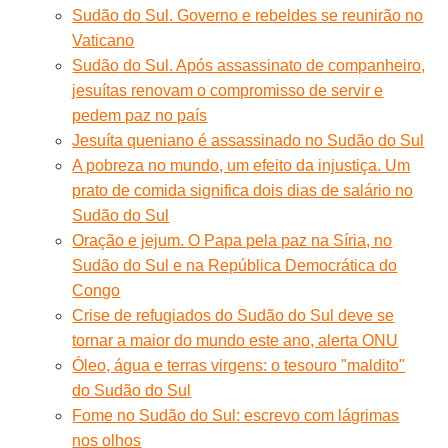
Sudão do Sul. Governo e rebeldes se reunirão no
Vaticano
Sudão do Sul. Após assassinato de companheiro,
jesuítas renovam o compromisso de servir e
pedem paz no país
Jesuíta queniano é assassinado no Sudão do Sul
A pobreza no mundo, um efeito da injustiça. Um
prato de comida significa dois dias de salário no
Sudão do Sul
Oração e jejum. O Papa pela paz na Síria, no
Sudão do Sul e na República Democrática do
Congo
Crise de refugiados do Sudão do Sul deve se
tornar a maior do mundo este ano, alerta ONU
Óleo, água e terras virgens: o tesouro "maldito"
do Sudão do Sul
Fome no Sudão do Sul: escrevo com lágrimas
nos olhos