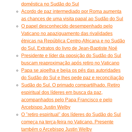
doméstica no Sudão do Sul
Acordo de paz intermediado por Roma aumenta
as chances de uma visita papal ao Sudão do Sul
O papel desconhecido desempenhado pelo
Vaticano no apaziguamento das rivalidades
étnicas na República Centro-Africana e no Sudão
do Sul. Extratos do livro de Jean-Baptiste Noé
Presidente e líder da oposição do Sudão do Sul
buscam reaproximação após retiro no Vaticano
Papa se ajoelha e beija os pés das autoridades
do Sudão do Sul e lhes pede paz e reconciliação
Sudão do Sul. O primado compartilhado. Retiro
espiritual dos líderes em busca da paz,
acompanhados pelo Papa Francisco e pelo
Arcebispo Justin Welby
O "retiro espiritual" dos líderes do Sudão do Sul
começa na terça-feira no Vaticano. Presente
também o Arcebispo Justin Welby