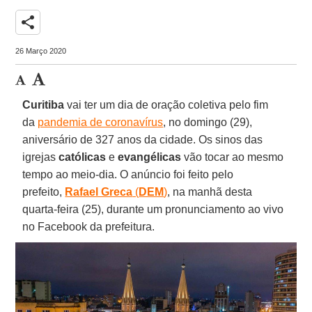
share
26 Março 2020
Curitiba
vai ter um dia de oração coletiva pelo fim
da
pandemia de coronavírus
, no domingo (29),
aniversário de 327 anos da cidade. Os sinos das
igrejas
católicas
e
evangélicas
vão tocar ao mesmo
tempo ao meio-dia. O anúncio foi feito pelo
prefeito,
Rafael Greca
(
DEM
)
, na manhã desta
quarta-feira (25), durante um pronunciamento ao vivo
no Facebook da prefeitura.