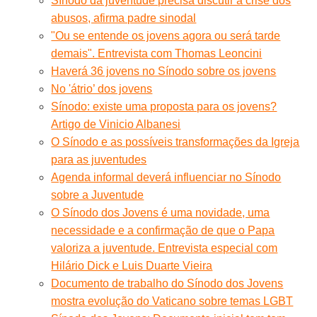
Sínodo da juventude precisa discutir a crise dos
abusos, afirma padre sinodal
"Ou se entende os jovens agora ou será tarde
demais". Entrevista com Thomas Leoncini
Haverá 36 jovens no Sínodo sobre os jovens
No 'átrio’ dos jovens
Sínodo: existe uma proposta para os jovens?
Artigo de Vinicio Albanesi
O Sínodo e as possíveis transformações da Igreja
para as juventudes
Agenda informal deverá influenciar no Sínodo
sobre a Juventude
O Sínodo dos Jovens é uma novidade, uma
necessidade e a confirmação de que o Papa
valoriza a juventude. Entrevista especial com
Hilário Dick e Luis Duarte Vieira
Documento de trabalho do Sínodo dos Jovens
mostra evolução do Vaticano sobre temas LGBT