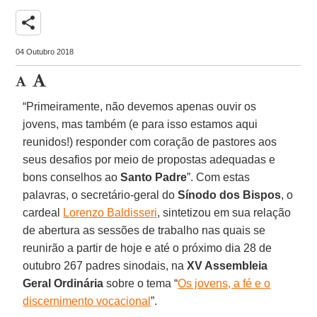
share
04 Outubro 2018
“Primeiramente, não devemos apenas ouvir os
jovens, mas também (e para isso estamos aqui
reunidos!) responder com coração de pastores aos
seus desafios por meio de propostas adequadas e
bons conselhos ao
Santo Padre
”. Com estas
palavras, o secretário-geral do
Sínodo dos Bispos
, o
cardeal
Lorenzo Baldisseri
, sintetizou em sua relação
de abertura as sessões de trabalho nas quais se
reunirão a partir de hoje e até o próximo dia 28 de
outubro 267 padres sinodais, na
XV Assembleia
Geral Ordinária
sobre o tema “
Os jovens, a fé e o
discernimento vocacional
”.