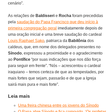
cenário”.
As relações de
Baldisseri
e
Rocha
foram precedidas
pela
saudação do Papa Francisco que deu início à
primeira congregação geral
imediatamente depois de
uma oração inicial e uma breve saudação do cardeal
Louis Raphael Sako
, patriarca da
Babilônia
dos
caldeus, que, em nome dos delegados presentes no
Sínodo
, expressou a proximidade e o agradecimento
ao
Pontífice
“por suas indicações que nos dão força
para seguir em frente”. “Nós – acrescentou o cardeal
iraquiano – temos certeza de que as tempestades, por
mais fortes que sejam, passarão e de que a Igreja
sairá mais pura e mais forte”.
Leia mais
Uma freira chinesa entre os jovens do Sínodo
O Papa abre Sínodo e fica comovido. ‘Os profetas