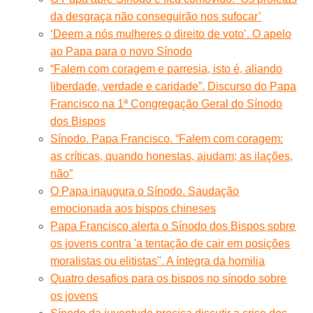
da desgraça não conseguirão nos sufocar’
‘Deem a nós mulheres o direito de voto’. O apelo
ao Papa para o novo Sínodo
“Falem com coragem e parresia, isto é, aliando
liberdade, verdade e caridade”. Discurso do Papa
Francisco na 1ª Congregação Geral do Sínodo
dos Bispos
Sínodo. Papa Francisco. “Falem com coragem:
as críticas, quando honestas, ajudam; as ilações,
não”
O Papa inaugura o Sínodo. Saudação
emocionada aos bispos chineses
Papa Francisco alerta o Sínodo dos Bispos sobre
os jovens contra 'a tentação de cair em posições
moralistas ou elitistas". A íntegra da homilia
Quatro desafios para os bispos no sínodo sobre
os jovens