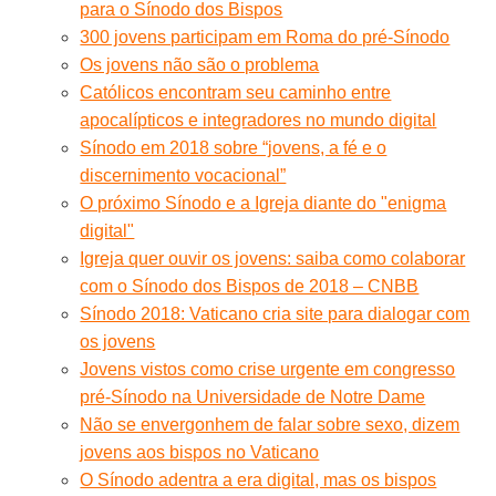
para o Sínodo dos Bispos
300 jovens participam em Roma do pré-Sínodo
Os jovens não são o problema
Católicos encontram seu caminho entre
apocalípticos e integradores no mundo digital
Sínodo em 2018 sobre “jovens, a fé e o
discernimento vocacional”
O próximo Sínodo e a Igreja diante do "enigma
digital"
Igreja quer ouvir os jovens: saiba como colaborar
com o Sínodo dos Bispos de 2018 – CNBB
Sínodo 2018: Vaticano cria site para dialogar com
os jovens
Jovens vistos como crise urgente em congresso
pré-Sínodo na Universidade de Notre Dame
Não se envergonhem de falar sobre sexo, dizem
jovens aos bispos no Vaticano
O Sínodo adentra a era digital, mas os bispos