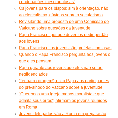
condenações inescrupulosas”
Os jovens para os bispos: sim à orientação, não
ao clericalismo, dúvidas sobre o secularismo
Revisitando uma proposta de uma Comissão do
Vaticano sobre questões da juventude
Papa Francisco: por que devemos pedir perdão
aos jovens
Papa Francisco: os jovens são profetas com asas
Quando o Papa Francisco pergunta aos jovens o
que eles pensam
Papa garante aos jovens que eles não serão
negligenciados
'Tenham coragem!', diz o Papa aos participantes
do pré-sínodo do Vaticano sobre a juventude
“Queremos uma Igreja menos moralista e que
admita seus erros”, afirmam os jovens reunidos
em Roma
Jovens delegados vão a Roma em preparação