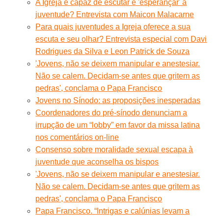
A Igreja é capaz de escutar e 'esperançar' a
juventude? Entrevista com Maicon Malacarne
Para quais juventudes a Igreja oferece a sua
escuta e seu olhar? Entrevista especial com Davi
Rodrigues da Silva e Leon Patrick de Souza
'Jovens, não se deixem manipular e anestesiar.
Não se calem. Decidam-se antes que gritem as
pedras', conclama o Papa Francisco
Jovens no Sínodo: as proposições inesperadas
Coordenadores do pré-sínodo denunciam a
irrupção de um “lobby” em favor da missa latina
nos comentários on-line
Consenso sobre moralidade sexual escapa à
juventude que aconselha os bispos
'Jovens, não se deixem manipular e anestesiar.
Não se calem. Decidam-se antes que gritem as
pedras', conclama o Papa Francisco
Papa Francisco. “Intrigas e calúnias levam a