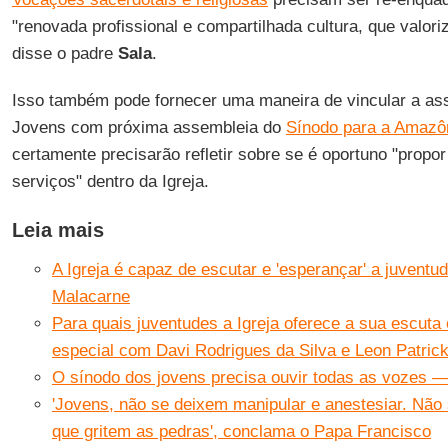
"renovada profissional e compartilhada cultura, que valori
disse o padre
Sala
.
Isso também pode fornecer uma maneira de vincular a as
Jovens com próxima assembleia do
Sínodo para a Amazô
certamente precisarão refletir sobre se é oportuno "propor
serviços" dentro da Igreja.
Leia mais
A Igreja é capaz de escutar e 'esperançar' a juvent
Malacarne
Para quais juventudes a Igreja oferece a sua escuta 
especial com Davi Rodrigues da Silva e Leon Patric
O sínodo dos jovens precisa ouvir todas as vozes —
'Jovens, não se deixem manipular e anestesiar. Não
que gritem as pedras', conclama o Papa Francisco