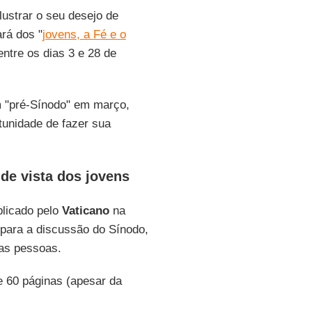
lustrar o seu desejo de
ará dos "
jovens, a Fé e o
ntre os dias 3 e 28 de
m "pré-Sínodo" em março,
tunidade de fazer sua
e vista dos jovens
blicado pelo
Vaticano
na
 para a discussão do Sínodo,
as pessoas.
e 60 páginas (apesar da