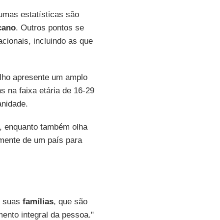
gumas estatísticas são
cano
. Outros pontos se
cionais, incluindo as que
alho apresente um amplo
 na faixa etária de 16-29
anidade.
o, enquanto também olha
lmente de um país para
m suas
famílias
, que são
ento integral da pessoa."