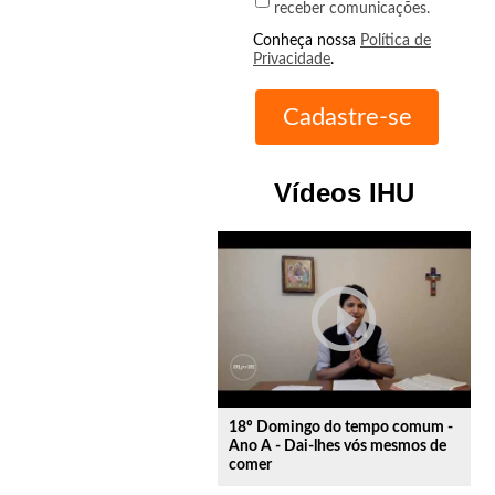
receber comunicações.
Conheça nossa
Política de
Privacidade
.
Vídeos IHU
play_circle_outline
18º Domingo do tempo comum -
Ano A - Dai-lhes vós mesmos de
comer