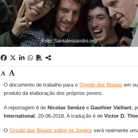
Foto: Santalessandro.org
O documento de trabalho para o
Sínodo dos Bispos
em out
produto da elaboração dos próprios jovens.
A reportagem é de
Nicolas Senèze
e
Gauthier Vaillant
, 
International
, 20-06-2018. A tradução é de
Victor D. Thi
O
Sínodo dos Bispos sobre os Jovens
será realmente uma