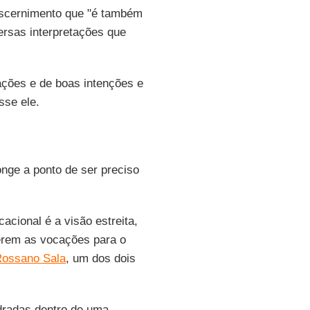
discernimento que "é também
versas interpretações que
vações e de boas intenções e
sse ele.
onge a ponto de ser preciso
acional é a visão estreita,
erem as vocações para o
ossano Sala
, um dos dois
dradas dentro de uma