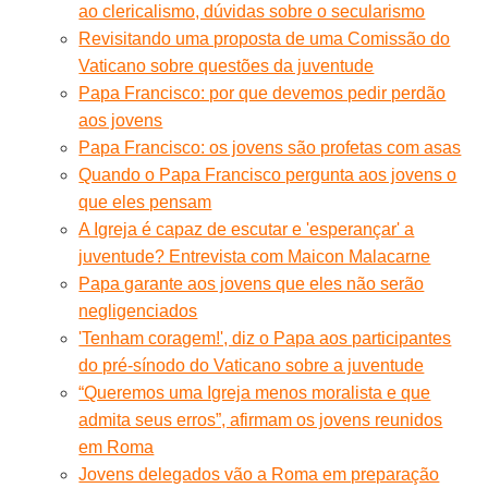
ao clericalismo, dúvidas sobre o secularismo
Revisitando uma proposta de uma Comissão do
Vaticano sobre questões da juventude
Papa Francisco: por que devemos pedir perdão
aos jovens
Papa Francisco: os jovens são profetas com asas
Quando o Papa Francisco pergunta aos jovens o
que eles pensam
A Igreja é capaz de escutar e 'esperançar' a
juventude? Entrevista com Maicon Malacarne
Papa garante aos jovens que eles não serão
negligenciados
'Tenham coragem!', diz o Papa aos participantes
do pré-sínodo do Vaticano sobre a juventude
“Queremos uma Igreja menos moralista e que
admita seus erros”, afirmam os jovens reunidos
em Roma
Jovens delegados vão a Roma em preparação