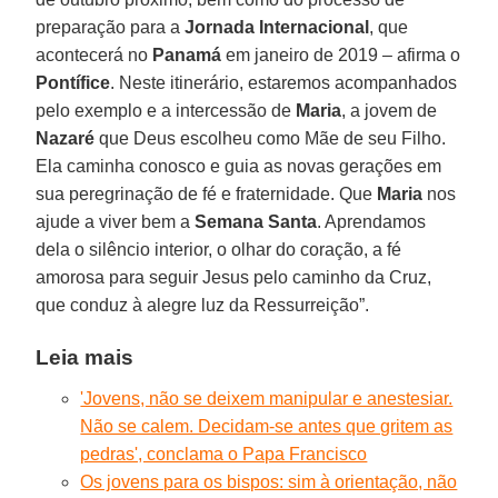
preparação para a
Jornada Internacional
, que
acontecerá no
Panamá
em janeiro de 2019 – afirma o
Pontífice
. Neste itinerário, estaremos acompanhados
pelo exemplo e a intercessão de
Maria
, a jovem de
Nazaré
que Deus escolheu como Mãe de seu Filho.
Ela caminha conosco e guia as novas gerações em
sua peregrinação de fé e fraternidade. Que
Maria
nos
ajude a viver bem a
Semana Santa
. Aprendamos
dela o silêncio interior, o olhar do coração, a fé
amorosa para seguir Jesus pelo caminho da Cruz,
que conduz à alegre luz da Ressurreição”.
Leia mais
'Jovens, não se deixem manipular e anestesiar.
Não se calem. Decidam-se antes que gritem as
pedras', conclama o Papa Francisco
Os jovens para os bispos: sim à orientação, não