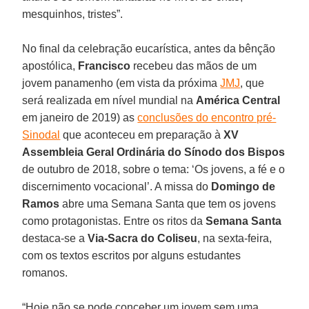
mesquinhos, tristes”.
No final da celebração eucarística, antes da bênção
apostólica,
Francisco
recebeu das mãos de um
jovem panamenho (em vista da próxima
JMJ
, que
será realizada em nível mundial na
América Central
em janeiro de 2019) as
conclusões do encontro pré-
Sinodal
que aconteceu em preparação à
XV
Assembleia Geral Ordinária do Sínodo dos Bispos
de outubro de 2018, sobre o tema: ‘Os jovens, a fé e o
discernimento vocacional’. A missa do
Domingo de
Ramos
abre uma Semana Santa que tem os jovens
como protagonistas. Entre os ritos da
Semana Santa
destaca-se a
Via-Sacra do Coliseu
, na sexta-feira,
com os textos escritos por alguns estudantes
romanos.
“Hoje não se pode conceber um jovem sem uma