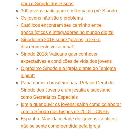
para o Sínodo dos Bispos
300 jovens participam em Roma do pré-Sínodo
Os jovens não são o problema
Católicos encontram seu caminho entre
apocalípticos e integradores no mundo digital
Sínodo em 2018 sobre “jovens, a fé e o
discernimento vocacional”
Sínodo 2018: Vaticano quer conhecer
expectativas e condições de vida dos jovens
O próximo Sínodo e a Igreja diante do "enigma
digital"
Papa nomeia brasileiro para Relator Geral do
Sínodo dos Jovens e um jesuíta e salesiano
como Secretários Especiais
Igreja quer ouvir os jovens: saiba como colaborar
com o Sínodo dos Bispos de 2018 – CNBB
Espanha. Mais da metade dos jovens católicos
não se sente compreendida pela Igreja