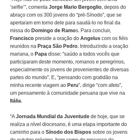
‘selfie’”, comenta
Jorge Mario Bergoglio
, depois do
abraço com os 300 jovens do “pré-Sínodo”, que se
apertaram em torno dele para saudá-lo no final da
missa do
Domingo de Ramo
s. Para concluir,
Francisco
preside a oração do
Angelus
com os fiéis
reunidos na
Praça São Pedro
. Introduzindo a oração
mariana, o
Papa
disse: “saúdo a todos vocês que
participaram deste momento, romanos e peregrinos,
especialmente os jovens de provenientes de diversas
partes do mundo”. E, “pensando com gratidão na
minha recente viagem ao
Peru
”, dirige “com afeto”,
um pensamento à comunidade peruana que vive na
Itália
.
“A
Jornada Mundial da Juventude
de hoje, que se
realiza a nível diocesano, é uma etapa importante do
caminho para o
Sínodo dos Bispos
sobre os jovens
de outubro próximo, bem como do processo de