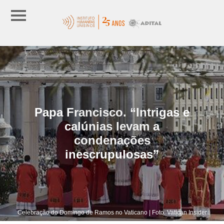
Papa Francisco. “Intrigas e
calúnias levam a
condenações
inescrupulosas”
Celebração do Domingo de Ramos no Vaticano | Foto: Vatican Insider