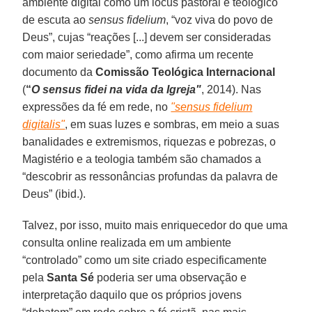
ambiente digital como um lócus pastoral e teológico
de escuta ao
sensus fidelium
, “voz viva do povo de
Deus”, cujas “reações [...] devem ser consideradas
com maior seriedade”, como afirma um recente
documento da
Comissão Teológica Internacional
(
“
O sensus fidei na vida da Igreja"
, 2014). Nas
expressões da fé em rede, no
"sensus fidelium
digitalis"
, em suas luzes e sombras, em meio a suas
banalidades e extremismos, riquezas e pobrezas, o
Magistério e a teologia também são chamados a
“descobrir as ressonâncias profundas da palavra de
Deus” (ibid.).
Talvez, por isso, muito mais enriquecedor do que uma
consulta online realizada em um ambiente
“controlado” como um site criado especificamente
pela
Santa Sé
poderia ser uma observação e
interpretação daquilo que os próprios jovens