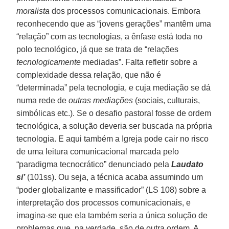
moralista
dos processos comunicacionais. Embora
reconhecendo que as “jovens gerações” mantêm uma
“relação” com as tecnologias, a ênfase está toda no
polo tecnológico, já que se trata de “relações
tecnologicamente
mediadas”. Falta refletir sobre a
complexidade dessa relação, que não é
“determinada” pela tecnologia, e cuja mediação se dá
numa rede de
outras mediações
(sociais, culturais,
simbólicas etc.). Se o desafio pastoral fosse de ordem
tecnológica, a solução deveria ser buscada na própria
tecnologia. E aqui também a Igreja pode cair no risco
de uma leitura comunicacional marcada pelo
“paradigma tecnocrático” denunciado pela
Laudato
si’
(101ss). Ou seja, a técnica acaba assumindo um
“poder globalizante e massificador” (LS 108) sobre a
interpretação dos processos comunicacionais, e
imagina-se que ela também seria a única solução de
problemas que, na verdade, são de outra ordem. A