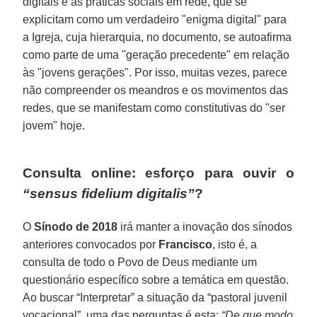
digitais e as práticas sociais em rede, que se
explicitam como um verdadeiro "enigma digital" para
a Igreja, cuja hierarquia, no documento, se autoafirma
como parte de uma "geração precedente" em relação
às "jovens gerações". Por isso, muitas vezes, parece
não compreender os meandros e os movimentos das
redes, que se manifestam como constitutivas do "ser
jovem" hoje.
Consulta online: esforço para ouvir o
“sensus fidelium digitalis”
?
O
Sínodo de 2018
irá manter a inovação dos sínodos
anteriores convocados por
Francisco
, isto é, a
consulta de todo o Povo de Deus mediante um
questionário específico sobre a temática em questão.
Ao buscar “Interpretar” a situação da “pastoral juvenil
vocacional”, uma das perguntas é esta:
“De que modo