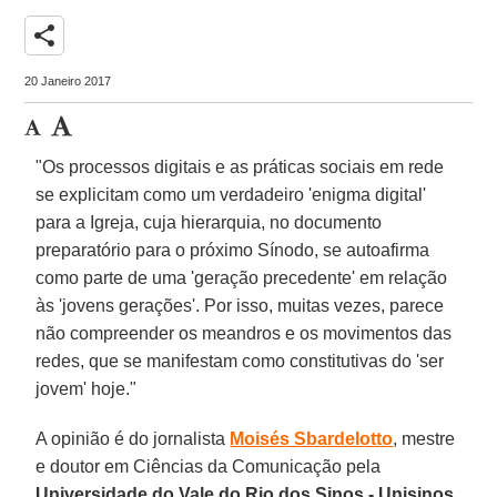
share
20 Janeiro 2017
"Os processos digitais e as práticas sociais em rede
se explicitam como um verdadeiro 'enigma digital'
para a Igreja, cuja hierarquia, no documento
preparatório para o próximo Sínodo, se autoafirma
como parte de uma 'geração precedente' em relação
às 'jovens gerações'. Por isso, muitas vezes, parece
não compreender os meandros e os movimentos das
redes, que se manifestam como constitutivas do 'ser
jovem' hoje."
A opinião é do jornalista
Moisés Sbardelotto
, mestre
e doutor em Ciências da Comunicação pela
Universidade do Vale do Rio dos Sinos - Unisinos
,