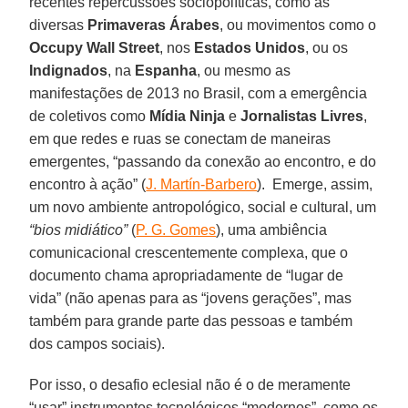
recentes repercussões sociopolíticas, como as
diversas
Primaveras Árabes
, ou movimentos como o
Occupy Wall Street
, nos
Estados Unidos
, ou os
Indignados
, na
Espanha
, ou mesmo as
manifestações de 2013 no Brasil, com a emergência
de coletivos como
Mídia Ninja
e
Jornalistas Livres
,
em que redes e ruas se conectam de maneiras
emergentes, “passando da conexão ao encontro, e do
encontro à ação” (
J. Martín-Barbero
). Emerge, assim,
um novo ambiente antropológico, social e cultural, um
“bios midiático”
(
P. G. Gomes
), uma ambiência
comunicacional crescentemente complexa, que o
documento chama apropriadamente de “lugar de
vida” (não apenas para as “jovens gerações”, mas
também para grande parte das pessoas e também
dos campos sociais).
Por isso, o desafio eclesial não é o de meramente
“usar” instrumentos tecnológicos “modernos”, como os