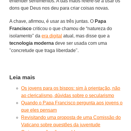
entender sentimentos. A das mãos refere-se a usar os
dons que Deus nos deu para criar coisas novas.
A chave, afirmou, é usar as três juntas. O
Papa
Francisco
criticou o que chamou de “natureza do
isolamento" da
era digital
atual, mas disse que a
tecnologia moderna
deve ser usada com uma
"concretude que traga liberdade".
Leia mais
Os jovens para os bispos: sim à orientação, não
ao clericalismo, dúvidas sobre o secularismo
Quando o Papa Francisco pergunta aos jovens o
que eles pensam
Revisitando uma proposta de uma Comissão do
Vaticano sobre questões da juventude