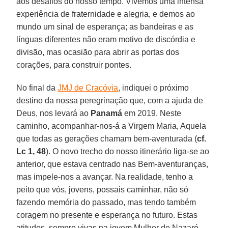
aos desafios do nosso tempo. Vivemos uma intensa
experiência de fraternidade e alegria, e demos ao
mundo um sinal de esperança; as bandeiras e as
línguas diferentes não eram motivo de discórdia e
divisão, mas ocasião para abrir as portas dos
corações, para construir pontes.
No final da
JMJ de Cracóvia
, indiquei o próximo
destino da nossa peregrinação que, com a ajuda de
Deus, nos levará ao
Panamá
em 2019. Neste
caminho, acompanhar-nos-á a Virgem Maria, Aquela
que todas as gerações chamam bem-aventurada (
cf.
Lc 1, 48
). O novo trecho do nosso itinerário liga-se ao
anterior, que estava centrado nas Bem-aventuranças,
mas impele-nos a avançar. Na realidade, tenho a
peito que vós, jovens, possais caminhar, não só
fazendo memória do passado, mas tendo também
coragem no presente e esperança no futuro. Estas
atitudes, sempre vivas na jovem Mulher de Nazaré,