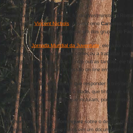
refugiados
", escrevem.
James Kelliher
, da Inglaterra, foi de Westminster a Roma
Westminster,
Vincent Nichols
. Assim como
Carneiro
, ele
encarregado de ajudar a coordenar um dos grupos do
Fac
Veterano da
Jornada Mundial da Juventude
, ele já foi vol
conheceu sua esposa.
Kelliher
começou a trabalhar para
casa algumas semanas atrás. Entre outras tarefas, ele ti
participantes do grupo de discussão on-line em inglês.
"Para poder entrar, eles tinham que responder a três per
demais, mas sim relacionadas à idade, que tinha que ser 
dispostos a seguir as regras, que incluíam, por exemplo, l
palavras.
Kelliher
concorda com
Dominguez
sobre o desafio que f
ter de resumir 1.114 comentários em um documento de tr