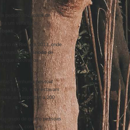
 a pedido do cardeal de
 era um voluntário
ebook
.
untário no
Rio
, em 2013, onde
 a reunião
pré-sínodo
de
nha que aprovar os
guntas", nenhuma pessoal
entre 16 e 29, e se estavam
imitar as respostas a 200
oi o grupo de quatro pessoas
ês páginas, com um