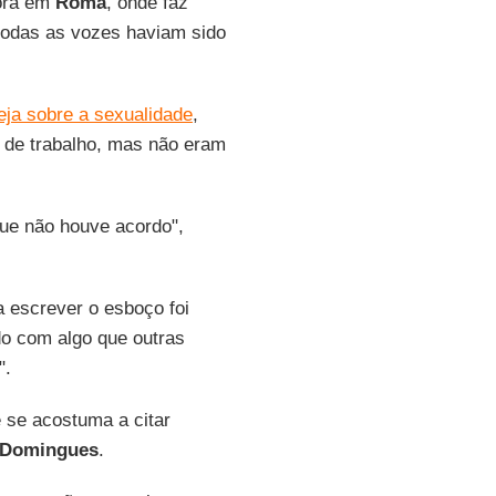
mora em
Roma
, onde faz
 todas as vozes haviam sido
reja sobre a sexualidade
,
 de trabalho, mas não eram
ue não houve acordo",
a escrever o esboço foi
ndo com algo que outras
".
e se acostuma a citar
Domingues
.