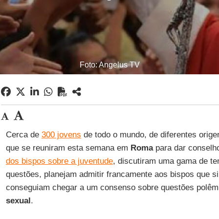
Foto: Angelus TV
Cerca de
300 jovens
de todo o mundo, de diferentes orige
que se reuniram esta semana em
Roma
para dar conselh
dos bispos sobre a juventude
, discutiram uma gama de te
questões, planejam admitir francamente aos bispos que 
conseguiam chegar a um consenso sobre questões polêm
sexual
.