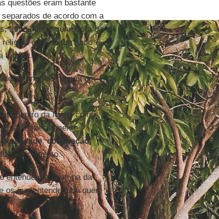
s questões eram bastante
m separados de acordo com a
s, tanto dentro como fora da
 religião está se tornando
 família.
evidente em pelo menos um
tanto dentro da Igreja como
ue são especialmente
exualidade
,
coabitação
,
 diz o documento.
ão entendem a doutrina da
tre os que entendem há quem