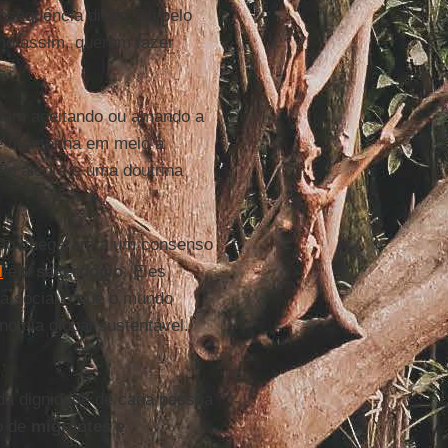
nsequência disso, ou pelo
mo assim, querem fazer
ram aceitando ou amando a
se mantenha em meio à
ão alegre e uma doutrina
 não chegaram a um consenso
l
e o
sacerdócio
. Eles
a social e que o mundo
nomia global sustentável.
a dignidade de cada pessoa
o de
migrantes
e