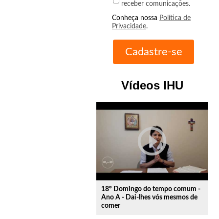
receber comunicações.
Conheça nossa
Política de
Privacidade
.
Vídeos IHU
play_circle_outline
18º Domingo do tempo comum -
Ano A - Dai-lhes vós mesmos de
comer