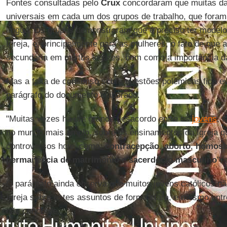
Fontes consultadas pelo
Crux
concordaram que muitas da
universais em cada um dos grupos de trabalho, que fora
língua. Os grupos demonstraram que é preciso ter modelo
Igreja, e, principalmente para as mulheres, o fato de que a
secundária em muitos lugares, bem como a importância da
Mas a falta de consenso sobre questões polêmicas fica 
parágrafo do documento elaborado.
"Muitas vezes há um grande desacordo entre os
jovens
, 
no mundo mais amplo, sobre os ensinamentos da Igreja q
controversos hoje, como:
contracepção
,
aborto
,
homoss
permanência de matrimônio
e
sacerdócio masculino
",
O parágrafo ainda observa que muitos jovens católicos n
Igreja sobre estes assuntos de forma clara, e mesmo en
não concorde.