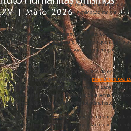
"Eles podem querer que a Igreja mude sua doutrina em co
menos querem ter acesso a uma explicação melhor. Mes
parte da Igreja".
Porém, de acordo com o mesmo parágrafo, outros "acaba
verdade desses ensinamentos e desejando que a Igreja 
impopularidade, transformando sua energia em proclamaç
mais profunda".
Algumas das questões que os participantes do encontro
iam além da
doutrina da Igreja
sobre a
moralidade sexua
concordavam, por exemplo, sobre a necessidade de justiç
tenha paz, esteja em harmonia ecológica e tenha uma eco
No entanto, a questão da
migração
foi outra história.
"Embora reconheçamos nosso chamado comum a cuidar d
humana, não há consenso sobre a questão do acolhiment