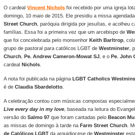
O cardeal
Vincent Nichols
foi recebido por uma igreja lo
domingo, 10 maio de 2015. Ele presidiu a missa agendad
Street Church
, paróquia dirigida por jesuítas, e acolheu
famílias. Essa foi a primeira vez que um arcebispo de
Wes
que foi concelebrada pelo monsenhor
Keith Barltrop
, col
grupo de pastoral para católicos LGBT de
Westminster
, 
Church
,
Pe. Andrew Cameron-Mowat SJ
, e o
Pe. John 
cardeal
Nichols
.
A nota foi publicada na página
LGBT Catholics Westmins
é de
Claudia Sbardelotto
.
A celebração contou com músicas compostas especialment
Live every day in my love
, baseada na leitura do Evange
versão do
Salmo 97
que foram cantadas pelo
Beacon Mu
as missas de domingo à tarde na
Farm Street Church
. 
de Católicos LGBT
da arquidiocese de
Westminster
esta