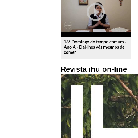
play_circle_outline
18º Domingo do tempo comum -
Ano A - Dai-lhes vós mesmos de
comer
Revista ihu on-line