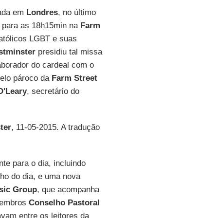
tada em
Londres
, no último
a para as 18h15min na
Farm
 católicos LGBT e suas
tminster
presidiu tal missa
aborador do cardeal com o
pelo pároco da
Farm Street
O'Leary
, secretário do
ter
, 11-05-2015. A tradução
e para o dia, incluindo
lho do dia, e uma nova
sic Group
, que acompanha
Membros
Conselho Pastoral
vam entre os leitores da