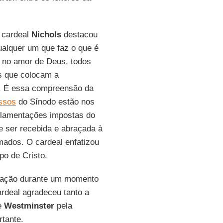
 cardeal
Nichols
destacou
qualquer um que faz o que é
e no amor de Deus, todos
es que colocam a
s. É essa compreensão da
ssos
do Sínodo estão nos
lamentações impostas do
e ser recebida e abraçada à
ados. O cardeal enfatizou
po de Cristo.
gação durante um momento
ardeal agradeceu tanto a
de
Westminster
pela
rtante.