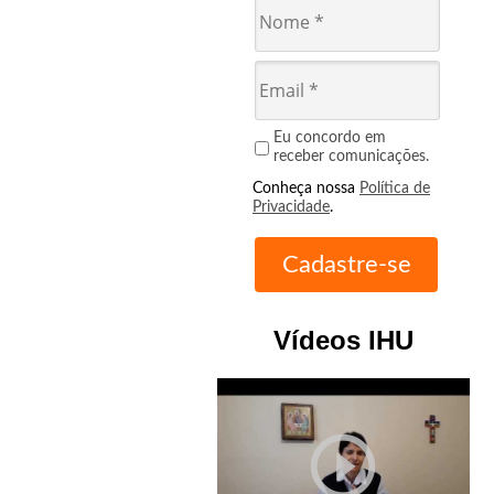
Eu concordo em
receber comunicações.
Conheça nossa
Política de
Privacidade
.
Vídeos IHU
play_circle_outline